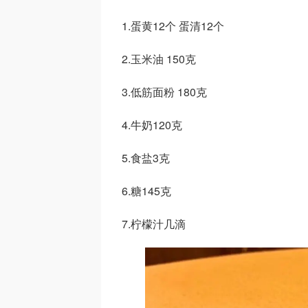
1.蛋黄12个 蛋清12个
2.玉米油 150克
3.低筋面粉 180克
4.牛奶120克
5.食盐3克
6.糖145克
7.柠檬汁几滴