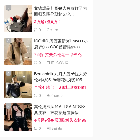
龙骧爆品补货🐘大象灰饺子包
回归又降价💥$157入！
3折起+叠9折！
0
Cettire
ICONIC 周促更新💓Lioness小
鹿裤$66 COS芭蕾鞋$153
7.5折 拉夫劳伦老干部夹克
$419
0
THE ICONIC
Bernardelli 八月大促📢拉夫劳
伦衬衫$51🐎麻花毛衣$105
直接4.5折！TB四杠卫衣$481
0
Bernardelli
英伦摇滚风😎ALLSAINTS经
典皮衣、碎花裙超值捡漏
4折起+叠8折💥酷飒风衣$199
0
AllSaints