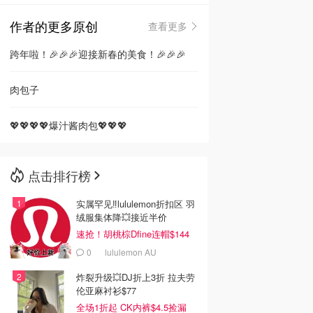
作者的更多原创
查看更多
🇳🇿
新西兰
跨年啦！🎉🎉🎉迎接新春的美食！🎉🎉🎉
肉包子
💖💖💖💖爆汁酱肉包💖💖💖
点击排行榜
实属罕见‼️lululemon折扣区 羽
绒服集体降💥接近半价
速抢！胡桃棕Dfine连帽$144
0
lululemon AU
炸裂升级💥DJ折上3折 拉夫劳
伦亚麻衬衫$77
全场1折起 CK内裤$4.5捡漏