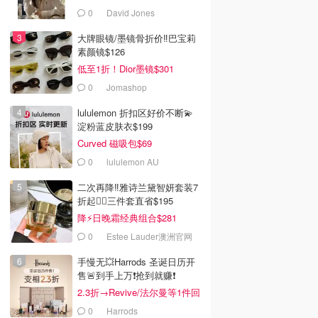
0
David Jones
大牌眼镜/墨镜骨折价‼️巴宝莉
素颜镜$126
低至1折！Dior墨镜$301
0
Jomashop
lululemon 折扣区好价不断💫
淀粉蓝皮肤衣$199
Curved 磁吸包$69
0
lululemon AU
二次再降‼️雅诗兰黛智妍套装7
折起❤️‍🔥三件套直省$195
降⚡日晚霜经典组合$281
0
Estee Lauder澳洲官网
手慢无💥Harrods 圣诞日历开
售🚨到手上万❗️抢到就赚❗️
2.3折→Revive/法尔曼等1件回
本！
0
Harrods