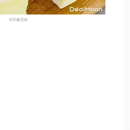
轻乳酪蛋糕
：