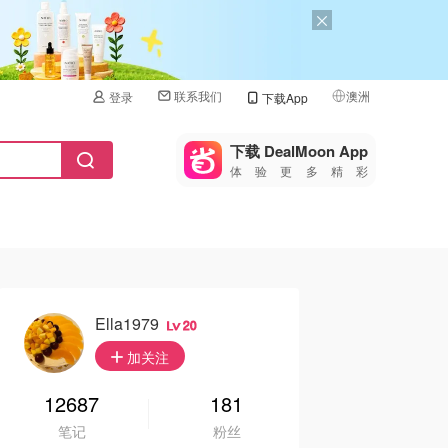
联系我们
澳洲
登录
下载App
🇺🇸
美国
下载 DealMoon App
体验更多精彩
🇨🇳
中国
🇨🇦
加拿大
🇬🇧
英国
🇩🇪
德国
Ella1979
20
🇫🇷
加关注
法国
🇮🇹
12687
181
意大利
笔记
粉丝
🇦🇺
澳洲