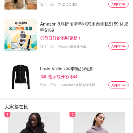
1
THE ICONIC
APP打开
次加入后加入淡奶油柠檬汁搅拌均匀后加入玉米淀粉或者蛋
糕粉搅拌均匀过筛后倒入小杯中，最后靠20-25分钟，时间
自己把控…
Amazon 8月折扣清单🆕家用跑步机$159,体脂
秤$169
之前烤一整个蛋糕时候中间没发觉蛋糕会膨胀，这次换成小
🕒每日好价实时更新！
杯烤蓬蓬的，只是等它降温时候就回缩了…
5
Amazon澳洲亚马逊
APP打开
Louis Vuitton 本季新品精选
荷叶边罗纹开衫 $44
0
1
Dealmoon澳新省钱快报
APP打开
大家都在抢
1
2