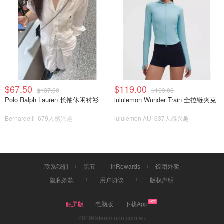
里的调味料备的不是很全，大家味道自酌！我们大概腌制半
小时左右，当然时间可以自己定腌制多久，越久越入味！
然后就要献出空气炸锅，先预热5分钟，然后把肉放入内
胆，最好平铺，由于是第一次弄，又是鸡腿跟翅中一起，鸡
腿🍗超级大个满过了，量没把握好，下次就会注意了😄😄然
后我们是按上面牛排还是羊排的温度400，烤18分钟，然后
$67.50
$119.00
$137.00
$169.00
拿出来翻面，在烤个10分钟左右，香喷喷的就出锅了，家属
Polo Ralph Lauren 长袖休闲衬衫
lululemon Wunder Train 全拉链夹克
加的调味还是不错的，正好也入味，感觉棒棒的…这里说一
Bernardelli
679人感兴趣
lululemon AU
637人感兴趣
下，第一次尝试烤的时间不是特别准确，感觉可以在多烤一
会…get到新技能
其他小家电
联系我们
黑五
InRewards
饭团外卖
隐私条款
用户协议
版权声明
触屏版
电脑版
下载App
2019©dealmoon.com.au