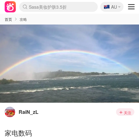
🇦🇺
Sasa美妆护肤3.5折
AU
lululemon折扣上新
SSENSE年中2.5折
FreshBeauty好价汇总
Cettire降价+叠9折
WWS Coles超市实拍
viagogo二手票捡漏
Myer超级周末
The Outnet奢牌1折起
David Jones 3折起
Flannels大牌1折
Perfumes Club护肤1折
AMIRO面罩$251
Amazon折扣汇总
eToro入金$200送$50
Amazon数码好物
ICONIC本周7.5折
ThedoubleF高奢地板价
Moose Knuckles 6折
EUFY摄像头$98
Selenichast首饰2折
Trip机票酒店促销
YSL送5件彩妆礼
Amazon家居好物
Amazon美妆护肤
雅漾大喷$8
过敏原检测盒$33
科颜氏高保湿面霜$29
SEALIFE海洋馆门票6折
丝塔芙大白罐$16
订阅Newsletter送香薰
Cult Beauty 6.8折
Harrods圣诞日历$525
LN-CC奢牌私促3折
d'Alba空姐喷雾$16
EVE LOM套装£56
Bernardelli独家4折
Adore Beauty 6折起
CT圣诞日历
Mytheresa奢品2.7折
Luxury Escapes 9折
Currentbody美容仪$881
MOON Garden Live
Roborock扫地机$649
Tingo Life水杯$24
Valentino官网5折
CR洗护套装$23
修丽可4件套$159
Myer彩妆2件7折
GANNI官网4.5折
Stylevana韩妆4折
Tessabit高奢8.5折
OGX洗发水$11
Amazon阿德莱德次日达
卡诗8.5折+赠礼
Philips Hue灯具8折
首页
攻略
RaiN_zL
关注
家电数码