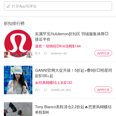
打开App写评论
其他调味料加的让它味道吃后有苦味😂
空气炸锅炸薯条模式350度25分钟
折扣排行榜
炸的有点多，所以期间隔5、6分钟就拉出搅拌翻动一下
实属罕见‼️lululemon折扣区 羽绒服集体降💥
接近半价
速抢！胡桃棕Dfine连帽$144
4
lululemon AU
APP打开
GANNI官网大促升级！5折起+叠9折💥明星同
款$100+起
🎀经典蝴蝶结上衣$132
1
GANNI UK (AU)
APP打开
Tony Bianco美鞋清仓2.2折起🔥芭蕾风蝴蝶结
单鞋$96