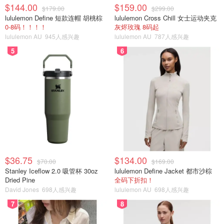
$144.00
$159.00
$179.00
$299.00
lululemon Define 短款连帽 胡桃棕
lululemon Cross Chill 女士运动夹克
0-8码！！！！
灰烬玫瑰 8码起
lululemon AU
945人感兴趣
lululemon AU
787人感兴趣
5
6
$36.75
$134.00
$70.00
$169.00
Stanley Iceflow 2.0 吸管杯 30oz
lululemon Define Jacket 都市沙棕
Dried Pine
全码下折扣！
David Jones
698人感兴趣
lululemon AU
698人感兴趣
7
8
鸡腿肉买回来是家属处理腌制的，看了下大概就是将肉洗干
净，加入酱油，盐，蘑菇精，十三香等，由于刚回纽约，家