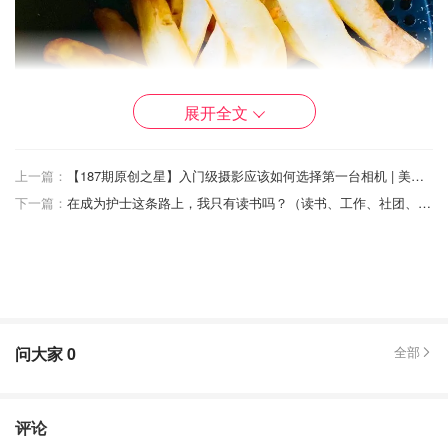
展开全文
上一篇：
【187期原创之星】入门级摄影应该如何选择第一台相机 | 美本注册小护士·5年的酸甜苦辣 | 关于宝宝头型纠正头盔的一切 | 猫罐头测评-你想问的猫罐头品牌都在这里啦
下一篇：
在成为护士这条路上，我只有读书吗？（读书、工作、社团、交友、如何跟教授打交道）
今日份的薯条…
问大家
0
全部
混了点油，孜然粉，胡椒粉，盐
评论
然后果然还是安安静静的炸完，撒点盐的好，