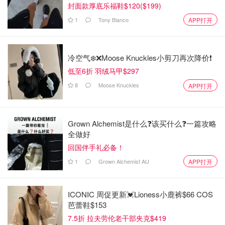
封面款厚底乐福鞋$120($199)
1
Tony Bianco
APP打开
冷空气❄️❌️Moose Knuckles小剪刀再次降价❗️
把原本的cheese cake糊装进蛋挞杯里，单独装吃着方便…
低至6折 羽绒马甲$297
一共做了7个…下面是综合网上搜的配方！！！
8
Moose Knuckles
APP打开
奶油奶酪🧀️ 350克
鸡蛋🥚 3个+一个蛋黄
Grown Alchemist是什么❓该买什么❓️一篇攻略
全做好
淡奶油 200克
回国伴手礼必备！
糖 100克
1
Grown Alchemist AU
APP打开
玉米淀粉/蛋糕粉 10克
ICONIC 周促更新💓Lioness小鹿裤$66 COS
柠檬🍋 少许
芭蕾鞋$153
7.5折 拉夫劳伦老干部夹克$419
奶酪软化加糖粉搅拌后先加入蛋黄搅拌均匀在把全部的蛋依