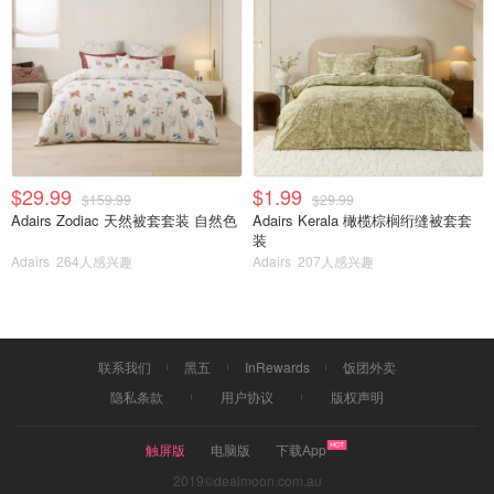
$29.99
$1.99
$159.99
$29.99
Adairs Zodiac 天然被套套装 自然色
Adairs Kerala 橄榄棕榈绗缝被套套
装
Adairs
264人感兴趣
Adairs
207人感兴趣
联系我们
黑五
InRewards
饭团外卖
隐私条款
用户协议
版权声明
触屏版
电脑版
下载App
2019©dealmoon.com.au