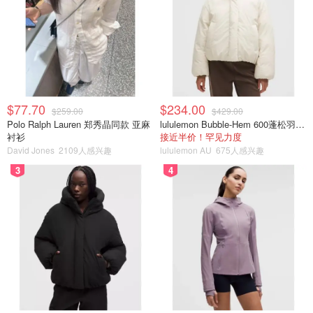
证这款牙刷的强大力量，再也不用催着小朋友去刷牙了，妥
妥的娃爸娃妈们的省心利器！[呲牙][呲牙][呲牙]如果你家宝
贝不爱刷牙或是刷牙糊弄人，试试这个，让他爱上刷牙，亲
身经历[强][强][强]👏这款牙刷有专用的app支持，小朋友可
以建立自己的账户，上传照片，追踪每天的刷牙效果，app
$77.70
$234.00
还可以和牙刷相连，实时指导怎么刷，每次刷完牙后还有小
$259.00
$429.00
Polo Ralph Lauren 郑秀晶同款 亚麻
lululemon Bubble-Hem 600蓬松羽绒夹克
奖励。以前儿子刷牙10秒钟糊弄事，现在是认认真真的刷够
衬衫
接近半价！罕见力度
两分钟！这个一定要有！👍👍👍很多人对于儿童使用电动牙
David Jones
2109人感兴趣
lululemon AU
675人感兴趣
刷是否有害存在顾虑，其实在正确使用的情况下其对牙齿的
3
4
口腔的清洁保护作用要远大于造成的影响。选择合适的儿童
电动牙刷使用正确方式刷牙，能够比单纯使用牙刷更加有效
地预防龋齿等等儿童成长期口腔问题，有益孩子的健康成
长。《爸爸去哪儿》中多多使用的就是这款哦！这款儿童电
动牙刷具有蓝牙连接功能，可以下载互动APP，视频指导儿
童正确刷牙，能更受孩子喜欢。31000次震动每分钟，专利
声波技术，涂胶牙刷头可以保证在轻柔有效清洁的同时保护
儿童牙齿，有效清除牙菌斑。