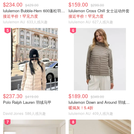
$234.00
$159.00
$429.00
$299.00
💰💰💰有宝妈问价钱了，我是在亚马逊省钱君君推荐24.99
lululemon Bubble-Hem 600蓬松羽绒夹克
lululemon Cross Chill 女士运动外套
接近半价！罕见力度
接近半价！罕见力度
买一个，又在飞利浦官网22.99买两个，哈哈送人自用都
lululemon AU
633人感兴趣
lululemon AU
627人感兴趣
好，飞利浦电动牙刷有保证，我跟孩子爸用的也是飞利浦电
5
6
动牙刷，在Costco买的一对那种，非常喜欢，推荐购买
Philips 飞利浦
2020倒计时
$237.30
$189.00
$419.00
$349.00
Polo Ralph Lauren 羽绒马甲
lululemon Down and Around 羽绒夹克
暖揭灰！5.4折
David Jones
586人感兴趣
lululemon AU
409人感兴趣
7
8