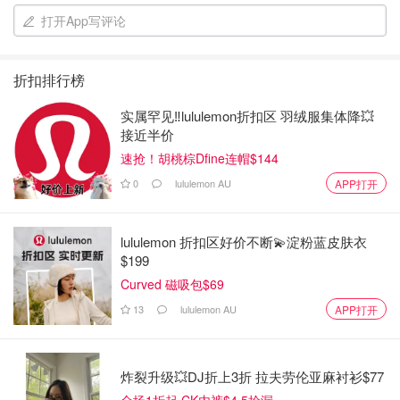
打开App写评论
折扣排行榜
实属罕见‼️lululemon折扣区 羽绒服集体降💥
接近半价
速抢！胡桃棕Dfine连帽$144
0
lululemon AU
APP打开
lululemon 折扣区好价不断💫淀粉蓝皮肤衣
$199
Curved 磁吸包$69
13
lululemon AU
APP打开
炸裂升级💥DJ折上3折 拉夫劳伦亚麻衬衫$77