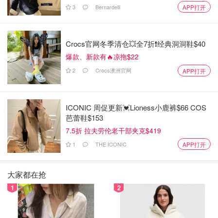
3
Bernardelli
APP打开
Crocs官网冬季清仓💥全7折❗经典洞洞鞋$40
爆款、新款有🔥凉拖$22
2
Crocs澳洲官网
APP打开
ICONIC 周促更新💓Lioness小鹿裤$66 COS
芭蕾鞋$153
7.5折 拉夫劳伦老干部夹克$419
1
THE ICONIC
APP打开
大家都在抢
1
2
超级推荐的儿童款电动牙刷👍 👍 👍
🙌儿子从很不爱刷牙到现在不刷牙都不行的大转变，足以见