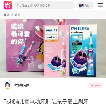
🇦🇺
Sasa美妆护肤3.5折
AU
lululemon折扣上新
SSENSE年中3折
FreshBeauty好价汇总
Cettire降价+叠9折
Farfetch折上8折
WWS Coles超市实拍
viagogo二手票捡漏
Myer清仓1折起
The Outnet奢牌1折起
David Jones 3折起
Flannels大牌1折
Perfumes Club护肤1折
AMIRO返校季6.2折
Oweek抽奖送Airpods
Amazon折扣汇总
eToro入金$200送$50
Amazon数码好物
ICONIC本周7.5折
ThedoubleF高奢地板价
Moose Knuckles 6折
丝芙兰5折起
EUFY官网3.7折起
Selenichast首饰2折
Trip机票酒店促销
YSL送5件彩妆礼
Amazon家居好物
BIGBANG巡演开票
David Jones时尚3折
Amazon美妆护肤
雅漾大喷$8
过敏原检测盒$33
伊索独家赠50ml沐浴露
科颜氏清仓3折
SEALIFE海洋馆门票6折
丝塔芙大白罐$16
订阅Newsletter送香薰
Cult Beauty 6.8折
Harrods圣诞日历2.3折
LN-CC奢牌私促3折
d'Alba空姐喷雾$16
EVE LOM套装逆天2折
Bernardelli独家4折
Adore Beauty 6折起
CT圣诞日历
Mytheresa奢品2.7折
Luxury Escapes 9折
Currentbody美容仪9折
卡诗9折+赠4件礼
MOON Garden Live
ALLSAINTS美衣3折
Roborock扫地机3.7折
Tingo Life水杯$24
Valentino官网5折
CR洗发护发6.3折
首页
攻略
哲皓妈咪
关注
飞利浦儿童电动牙刷 让孩子爱上刷牙