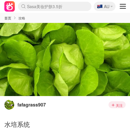
🇦🇺
Sasa美妆护肤3.5折
AU
lululemon折扣上新
SSENSE年中3折
FreshBeauty好价汇总
Cettire降价+叠9折
Farfetch折上8折
WWS Coles超市实拍
viagogo二手票捡漏
Myer清仓1折起
The Outnet奢牌1折起
David Jones 3折起
Flannels大牌1折
Perfumes Club护肤1折
AMIRO返校季6.2折
Oweek抽奖送Airpods
Amazon折扣汇总
eToro入金$200送$50
Amazon数码好物
ICONIC本周7.5折
ThedoubleF高奢地板价
Moose Knuckles 6折
丝芙兰5折起
EUFY官网3.7折起
Selenichast首饰2折
Trip机票酒店促销
YSL送5件彩妆礼
Amazon家居好物
BIGBANG巡演开票
David Jones时尚3折
Amazon美妆护肤
雅漾大喷$8
过敏原检测盒$33
伊索独家赠50ml沐浴露
科颜氏清仓3折
SEALIFE海洋馆门票6折
丝塔芙大白罐$16
订阅Newsletter送香薰
Cult Beauty 6.8折
Harrods圣诞日历2.3折
LN-CC奢牌私促3折
d'Alba空姐喷雾$16
EVE LOM套装逆天2折
Bernardelli独家4折
Adore Beauty 6折起
CT圣诞日历
Mytheresa奢品2.7折
Luxury Escapes 9折
Currentbody美容仪9折
卡诗9折+赠4件礼
MOON Garden Live
ALLSAINTS美衣3折
Roborock扫地机3.7折
Tingo Life水杯$24
Valentino官网5折
CR洗发护发6.3折
首页
攻略
fafagrass907
关注
水培系统