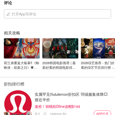
评论
打开App写评论
相关攻略
荷兰弟重返大银幕‼️《蜘
2026韩国电影推荐 | 最
2026综艺推荐 - 热门好
蛛侠：崭新之日》🕷️北
新好看的韩国电影排行
看的综艺节目排行榜 - 
美热映中❣️阵容豪华✨🤩
榜，必看盘点！8月最
月最新:《​​披荆斩棘
新！(持续更新）
2026》回归啦
折扣排行榜
实属罕见‼️lululemon折扣区 羽绒服集体降💥
接近半价
速抢！胡桃棕Dfine连帽$144
0
lululemon AU
APP打开