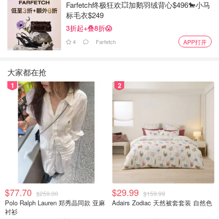
Farfetch终极狂欢💥加鹅羽绒背心$496🐎小马
标毛衣$249
3折起+叠8折😱
4
Farfetch
APP打开
大家都在抢
1
2
$77.70
$29.99
$259.00
$159.99
Polo Ralph Lauren 郑秀晶同款 亚麻
Adairs Zodiac 天然被套套装 自然色
衬衫