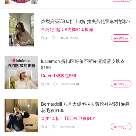
炸裂升级💥DJ折上3折 拉夫劳伦亚麻衬衫$77
全场1折起 CK内裤$4.5捡漏
4
David Jones
APP打开
lululemon 折扣区好价不断💫淀粉蓝皮肤衣
$199
Curved 磁吸包$69
13
lululemon AU
APP打开
Bernardelli 八月大促📢拉夫劳伦衬衫$51🐎麻
花毛衣$105
直接4.5折！TB四杠卫衣$481
3
Bernardelli
APP打开