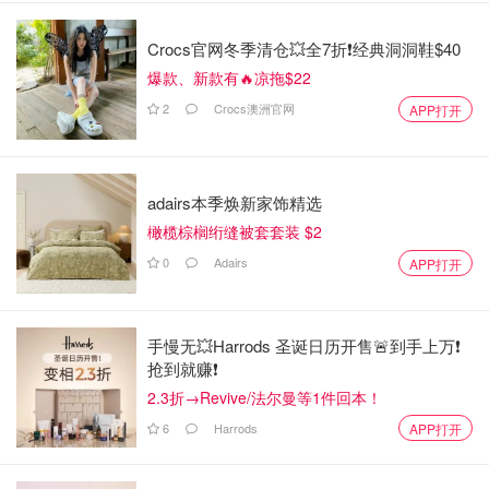
Crocs官网冬季清仓💥全7折❗经典洞洞鞋$40
爆款、新款有🔥凉拖$22
2
Crocs澳洲官网
APP打开
adairs本季焕新家饰精选
橄榄棕榈绗缝被套套装 $2
0
Adairs
APP打开
手慢无💥Harrods 圣诞日历开售🚨到手上万❗️
抢到就赚❗️
2.3折→Revive/法尔曼等1件回本！
6
Harrods
APP打开