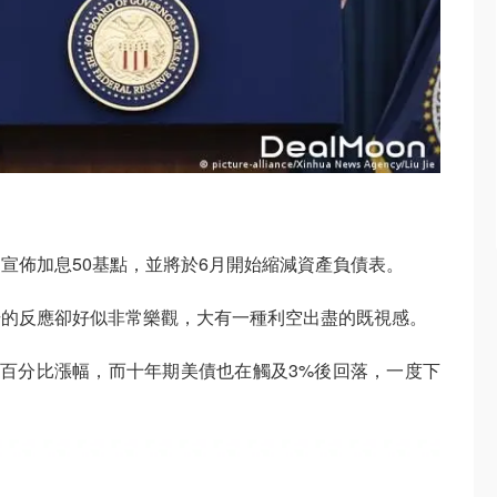
宣佈加息50基點，並將於6月開始縮減資產負債表。
場的反應卻好似非常樂觀，大有一種利空出盡的既視感。
日百分比漲幅，而十年期美債也在觸及3%後回落，一度下