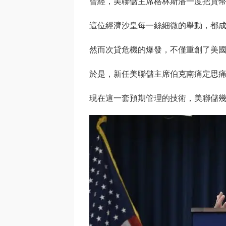
曾經，美聯儲主席格林斯潘一度把貨
這位經濟沙皇每一絲細微的舉動，都
然而次貸危機的爆發，不僅重創了美
於是，新任美聯儲主席伯克南痛定思痛
現在這一套預期管理的技術，美聯儲