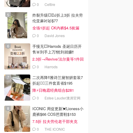
0
Cettire
炸裂升级💥DJ折上3折 拉夫劳
伦亚麻衬衫$77
全场1折起 CK内裤$4.5捡漏
0
David Jones
手慢无💥Harrods 圣诞日历开
售🚨到手上万❗️抢到就赚❗️
2.3折→Revive/法尔曼等1件回
本！
0
Harrods
二次再降‼️雅诗兰黛智妍套装7
折起❤️‍🔥三件套直省$195
降⚡日晚霜经典组合$281
0
Estee Lauder澳洲官网
ICONIC 周促更新💓Lioness小
鹿裤$66 COS芭蕾鞋$153
7.5折 拉夫劳伦老干部夹克
$419
0
THE ICONIC