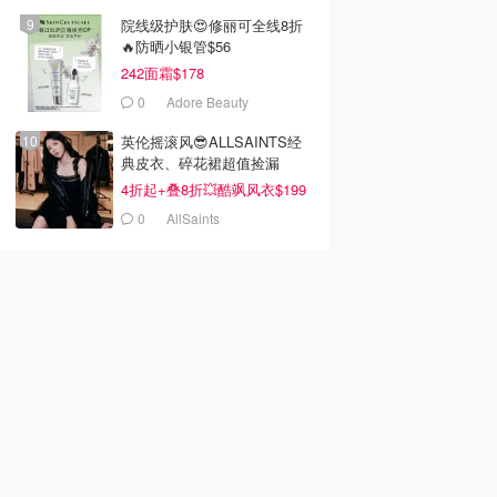
院线级护肤😍修丽可全线8折
🔥防晒小银管$56
242面霜$178
0
Adore Beauty
英伦摇滚风😎ALLSAINTS经
典皮衣、碎花裙超值捡漏
4折起+叠8折💥酷飒风衣$199
0
AllSaints