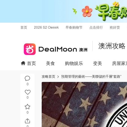
首页
2026 S2 Oweek
早春购物节
点击排行
抢好货
澳洲攻略
首页
美食
购物娱乐
变美
房屋家
攻略首页
預期管理的藝術——美聯儲的千層“套路”
0
0
0
0