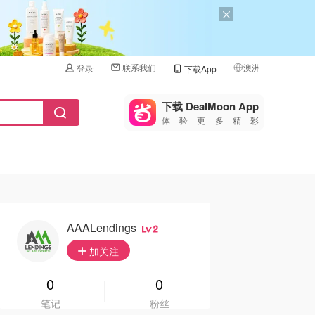
联系我们
澳洲
登录
下载App
🇺🇸
美国
下载 DealMoon App
体验更多精彩
🇨🇳
中国
🇨🇦
加拿大
🇬🇧
英国
🇩🇪
德国
AAALendings
2
🇫🇷
加关注
法国
🇮🇹
0
0
意大利
笔记
粉丝
🇦🇺
澳洲