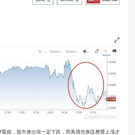
幣緊縮，股市會出現一定下跌，而美債也會該應聲上漲才