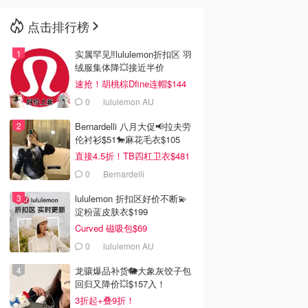
点击排行榜
🇳🇿
新西兰
实属罕见‼️lululemon折扣区 羽
绒服集体降💥接近半价
速抢！胡桃棕Dfine连帽$144
0
lululemon AU
Bernardelli 八月大促📢拉夫劳
伦衬衫$51🐎麻花毛衣$105
直接4.5折！TB四杠卫衣$481
0
Bernardelli
lululemon 折扣区好价不断💫
淀粉蓝皮肤衣$199
Curved 磁吸包$69
0
lululemon AU
龙骧爆品补货🐘大象灰饺子包
回归又降价💥$157入！
3折起+叠9折！