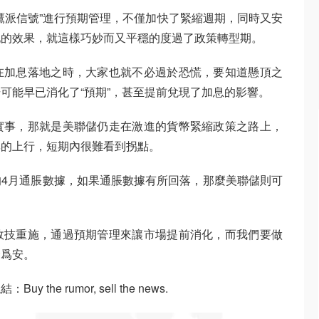
鷹派信號”進行預期管理，不僅加快了緊縮週期，同時又安
地的效果，就這樣巧妙而又平穩的度過了政策轉型期。
在加息落地之時，大家也就不必過於恐慌，要知道懸頂之
可能早已消化了“預期”，甚至提前兌現了加息的影響。
實事，那就是美聯儲仍走在激進的貨幣緊縮政策之路上，
率的上行，短期內很難看到拐點。
4月通脹數據，如果通脹數據有所回落，那麼美聯儲則可
故技重施，通過預期管理來讓市場提前消化，而我們要做
袋爲安。
e rumor, sell the news.