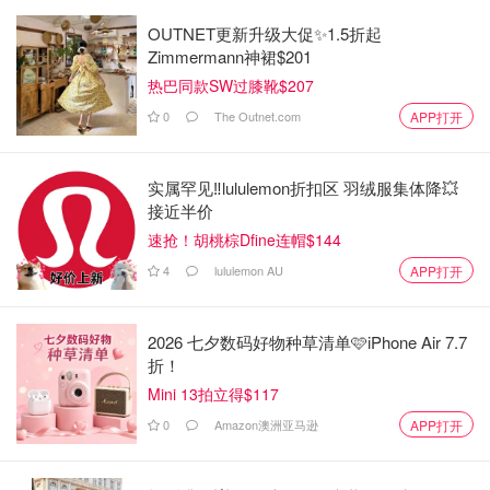
OUTNET更新升级大促✨1.5折起
Zimmermann神裙$201
热巴同款SW过膝靴$207
0
The Outnet.com
APP打开
实属罕见‼️lululemon折扣区 羽绒服集体降💥
接近半价
速抢！胡桃棕Dfine连帽$144
4
lululemon AU
APP打开
小环游
11
2026 七夕数码好物种草清单🩷iPhone Air 7.7
在店里试到这双鞋觉得眼前一亮， 细细的高跟和包腿的
折！
设计和材质显得很优雅。 本来想买tieland,在大家的意见
Mini 13拍立得$117
下我买了这双。 穿了两次发现确实很好穿，但是就是这
0
Amazon澳洲亚马逊
APP打开
个只适合凹造型，不适合爱大步流星走路的我。😄穿久
了还是会累。 而且，我原价买入，发现现在晚上只需要
半价。 生气😤 同款还有豹纹图案。