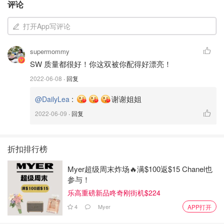
评论
打开App写评论
supermommy
还有一双及膝弹力细跟靴，修饰腿型瘦腿效果太棒，优雅性
SW 质量都很好！你这双被你配得好漂亮！
感；
2022-06-08
· 回复
:
谢谢姐姐
@DailyLea
2022-06-09
· 回复
折扣排行榜
Myer超级周末炸场🔥满$100返$15 Chanel也
参与！
乐高重磅新品咚奇刚街机$224
4
Myer
APP打开