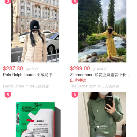
3
4
这次四款鞋中选了跟最低的凉鞋【DANCER 35粗跟凉
鞋】。低粗跟➕细肩带，简约日常。夏天到了，穿得最多的
就是这样一双舒适百搭的鞋。
Stuart Weitzman
Dancer 35 Block Sandal | Stuart Weitzman
$225
购买
$237.30
$299.00
$419.00
$1494.00
Polo Ralph Lauren 羽绒马甲
Zimmermann 印花亚麻露背中长连衣裙
出片神裙
David Jones
1134人感兴趣
The Outnet.com
853人感兴趣
产品包装
5
6