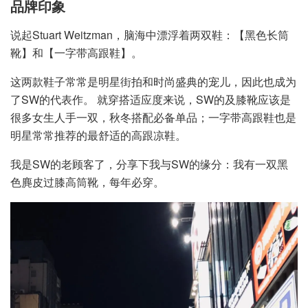
品牌印象
说起Stuart Weitzman，脑海中漂浮着两双鞋：【黑色长筒
靴】和【一字带高跟鞋】。
这两款鞋子常常是明星街拍和时尚盛典的宠儿，因此也成为
了SW的代表作。 就穿搭适应度来说，SW的及膝靴应该是
很多女生人手一双，秋冬搭配必备单品；一字带高跟鞋也是
明星常常推荐的最舒适的高跟凉鞋。
我是SW的老顾客了，分享下我与SW的缘分：我有一双黑
色麂皮过膝高筒靴，每年必穿。