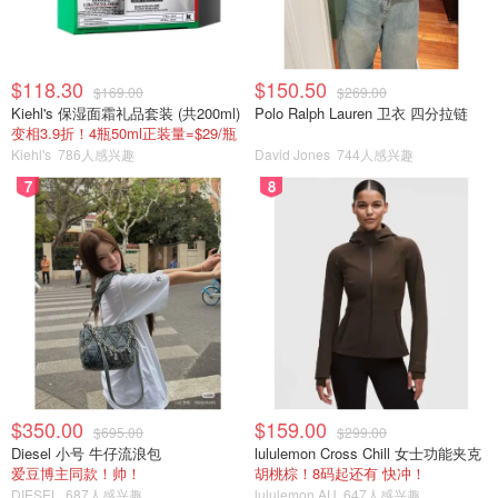
$118.30
$150.50
$169.00
$269.00
Kiehl's 保湿面霜礼品套装 (共200ml)
Polo Ralph Lauren 卫衣 四分拉链
变相3.9折！4瓶50ml正装量=$29/瓶
Kiehl's
786人感兴趣
David Jones
744人感兴趣
7
8
经典蓝色盒子，质感满满
附赠的装鞋袋质量非常好，旅行用或者平时储物，都很棒。
$350.00
$159.00
$695.00
$299.00
Diesel 小号 牛仔流浪包
lululemon Cross Chill 女士功能夹克
爱豆博主同款！帅！
胡桃棕！8码起还有 快冲！
DIESEL
687人感兴趣
lululemon AU
647人感兴趣