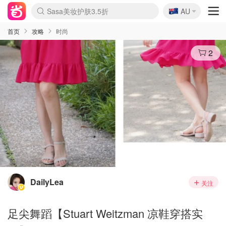
🇦🇺
Sasa美妆护肤3.5折
AU
lululemon折扣上新
SSENSE年中2.5折
FreshBeauty好价汇总
Cettire降价+叠9折
WWS Coles超市实拍
viagogo二手票捡漏
Myer超级周末
The Outnet奢牌1折起
David Jones 3折起
Flannels大牌1折
Perfumes Club护肤1折
AMIRO面罩$251
Amazon折扣汇总
eToro入金$200送$50
Amazon数码好物
ICONIC本周7.5折
ThedoubleF高奢地板价
Moose Knuckles 6折
丝芙兰5折起
EUFY摄像头$98
Selenichast首饰2折
Trip机票酒店促销
YSL送5件彩妆礼
Amazon家居好物
Amazon美妆护肤
雅漾大喷$8
过敏原检测盒$33
伊索独家赠50ml沐浴露
科颜氏高保湿面霜$29
SEALIFE海洋馆门票6折
丝塔芙大白罐$16
订阅Newsletter送香薰
Cult Beauty 6.8折
Harrods圣诞日历$525
LN-CC奢牌私促3折
d'Alba空姐喷雾$16
EVE LOM套装£56
Bernardelli独家4折
Adore Beauty 6折起
CT圣诞日历
Mytheresa奢品2.7折
Luxury Escapes 9折
Currentbody美容仪$881
MOON Garden Live
Roborock扫地机$649
Tingo Life水杯$24
Valentino官网5折
CR洗护套装$23
修丽可4件套$159
Myer彩妆2件7折
GANNI官网4.5折
Stylevana韩妆4折
Tessabit高奢8.5折
OGX洗发水$11
Amazon阿德莱德次日达
卡诗8.5折+赠礼
Philips Hue灯具8折
首页
攻略
时尚
2
DailyLea
关注
足尖舞蹈【Stuart Weitzman 凉鞋穿搭实