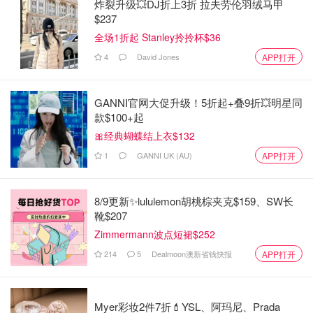
炸裂升级💥DJ折上3折 拉夫劳伦羽绒马甲
$237
全场1折起 Stanley拎拎杯$36
4
David Jones
APP打开
还有一双bling bling 细跟凉鞋，每次搭配小黑裙必穿，还有
一双黑色单跟鞋，面试时穿过，还有在outlet购入的麂皮坡
跟凉鞋。 每一双质量都很好，穿着时间都是三年以上。
GANNI官网大促升级！5折起+叠9折💥明星同
款$100+起
🎀经典蝴蝶结上衣$132
1
GANNI UK (AU)
APP打开
8/9更新✨lululemon胡桃棕夹克$159、SW长
靴$207
Zimmermann波点短裙$252
214
5
Dealmoon澳新省钱快报
APP打开
Myer彩妆2件7折💄YSL、阿玛尼、Prada