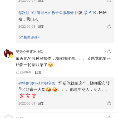
2022-06-07
· 回复
回复
:
哈哈
@跟蛀虫讲道理不如教金鱼微积分
@IPTR
哈，明白人
2022-06-08
· 回复
3条相关评论
纪尧今天要吃神马
4
最近他的各种骚操作，粉转路转黑。。。又感觉他要开
始新一轮割韭菜了
2022-06-04
· 回复
:
怀疑他就靠这个，随便股市转
@特别懒得动的御宅族
✋又能赚一大笔
。。。他是生意人，商人。。
2022-06-04
· 回复
nLee
5