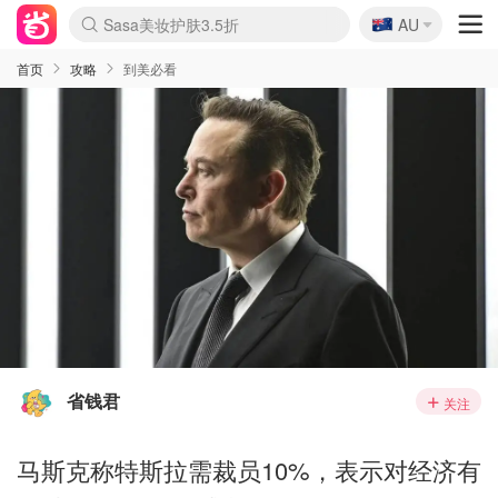
🇦🇺
Sasa美妆护肤3.5折
AU
lululemon折扣上新
SSENSE年中3折
FreshBeauty好价汇总
Cettire降价+叠9折
Farfetch折上8折
WWS Coles超市实拍
viagogo二手票捡漏
Myer清仓1折起
The Outnet奢牌1折起
David Jones 3折起
Flannels大牌1折
Perfumes Club护肤1折
AMIRO返校季6.2折
Oweek抽奖送Airpods
Amazon折扣汇总
eToro入金$200送$50
Amazon数码好物
ICONIC本周7.5折
ThedoubleF高奢地板价
Moose Knuckles 6折
丝芙兰5折起
EUFY官网3.7折起
Selenichast首饰2折
Trip机票酒店促销
YSL送5件彩妆礼
Amazon家居好物
BIGBANG巡演开票
David Jones时尚3折
Amazon美妆护肤
雅漾大喷$8
过敏原检测盒$33
伊索独家赠50ml沐浴露
科颜氏清仓3折
SEALIFE海洋馆门票6折
丝塔芙大白罐$16
订阅Newsletter送香薰
Cult Beauty 6.8折
Harrods圣诞日历2.3折
LN-CC奢牌私促3折
d'Alba空姐喷雾$16
EVE LOM套装逆天2折
Bernardelli独家4折
Adore Beauty 6折起
CT圣诞日历
Mytheresa奢品2.7折
Luxury Escapes 9折
Currentbody美容仪9折
MOON Garden Live
ALLSAINTS美衣3折
Roborock扫地机3.7折
Tingo Life水杯$24
Valentino官网5折
CR洗发护发6.3折
首页
攻略
到美必看
省钱君
关注
马斯克称特斯拉需裁员10%，表示对经济有