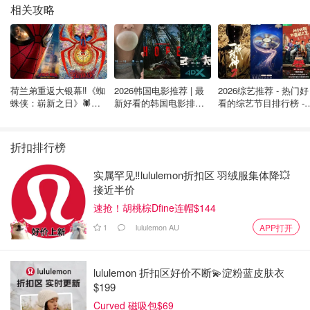
相关攻略
荷兰弟重返大银幕‼️《蜘
2026韩国电影推荐 | 最
2026综艺推荐 - 热门好
蛛侠：崭新之日》🕷️北
新好看的韩国电影排行
看的综艺节目排行榜 - 
美热映中❣️阵容豪华✨🤩
榜，必看盘点！8月最
月最新:《​​披荆斩棘
新！(持续更新）
2026》回归啦
折扣排行榜
实属罕见‼️lululemon折扣区 羽绒服集体降💥
接近半价
速抢！胡桃棕Dfine连帽$144
1
lululemon AU
APP打开
lululemon 折扣区好价不断💫淀粉蓝皮肤衣
$199
Curved 磁吸包$69