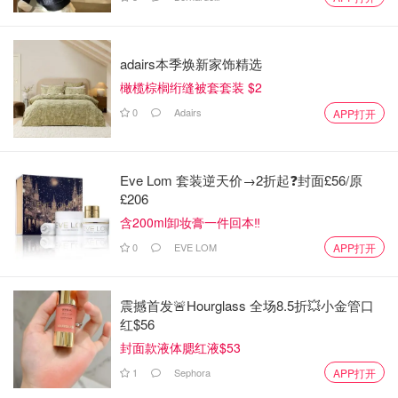
adairs本季焕新家饰精选
橄榄棕榈绗缝被套套装 $2
0
Adairs
APP打开
Eve Lom 套装逆天价→2折起❓封面£56/原
£206
含200ml卸妆膏一件回本‼️
0
EVE LOM
APP打开
震撼首发🚨Hourglass 全场8.5折💥小金管口
红$56
封面款液体腮红液$53
1
Sephora
APP打开