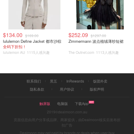
$134.00
$252.09
$169.00
$1297.00
lululemon Define Jacket 都市沙棕
Zimmermann 波点植绒薄纱短裙
全码下折扣！
lululemon AU
1115人感兴趣
The Outnet.com
1113人感兴趣
联系我们
黑五
InRewards
饭团外卖
隐私条款
用户协议
版权声明
触屏版
电脑版
下载App
2019©dealmoon.com.au
页面信息由用户分享或品牌、商家提供，由Dealmoon核实后发布折
扣广告
Dealmoon may get paid by brands or deals when user buy