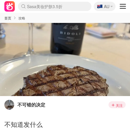
🇦🇺
Sasa美妆护肤3.5折
AU
lululemon折扣上新
SSENSE年中2.5折
FreshBeauty好价汇总
Cettire降价+叠9折
WWS Coles超市实拍
viagogo二手票捡漏
Myer折扣汇总
The Outnet奢牌1折起
David Jones 3折起
Flannels大牌1折
Perfumes Club护肤1折
AMIRO面罩$251
Amazon折扣汇总
eToro入金$200送$50
Amazon数码好物
ICONIC本周7.5折
ThedoubleF高奢地板价
Moose Knuckles 6折
EUFY摄像头$98
Selenichast首饰2折
Trip机票酒店促销
YSL送5件彩妆礼
Amazon家居好物
Amazon美妆护肤
雅漾大喷$8
过敏原检测盒$33
科颜氏高保湿面霜$29
SEALIFE海洋馆门票6折
丝塔芙大白罐$16
订阅Newsletter送香薰
Cult Beauty 6.8折
Harrods圣诞日历$525
LN-CC奢牌私促3折
d'Alba空姐喷雾$16
EVE LOM套装£56
Bernardelli独家4折
Adore Beauty 6折起
CT圣诞日历
Mytheresa奢品2.7折
Luxury Escapes 9折
Currentbody美容仪$881
MOON Garden Live
Roborock扫地机$649
Valentino官网5折
CR洗护套装$23
修丽可4件套$159
GANNI官网4.5折
Stylevana韩妆4折
Tessabit高奢8.5折
OGX洗发水$11
Amazon阿德莱德次日达
卡诗8.5折+赠礼
Philips Hue灯具8折
La Mer送8件礼值$529
首页
攻略
不可错的决定
关注
不知道发什么