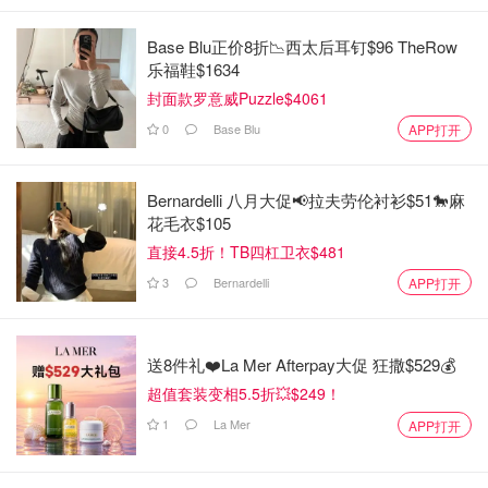
Base Blu正价8折📉西太后耳钉$96 TheRow
乐福鞋$1634
封面款罗意威Puzzle$4061
0
Base Blu
APP打开
Bernardelli 八月大促📢拉夫劳伦衬衫$51🐎麻
花毛衣$105
直接4.5折！TB四杠卫衣$481
3
Bernardelli
APP打开
送8件礼❤️La Mer Afterpay大促 狂撒$529💰
超值套装变相5.5折💥$249！
1
La Mer
APP打开