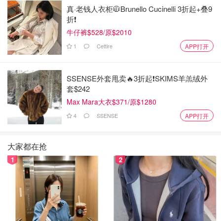
真·老钱人衣柜🧥Brunello Cucinelli 3折起+叠9
折❗️
牛仔裤$528/原$2010
1
Cettire
APP打开
SSENSE外套甩卖🔥3折起❗SKIMS羊羔绒外
套$242
Max Mara大衣$371/原$1280
4
SSENSE
APP打开
大家都在抢
1
2