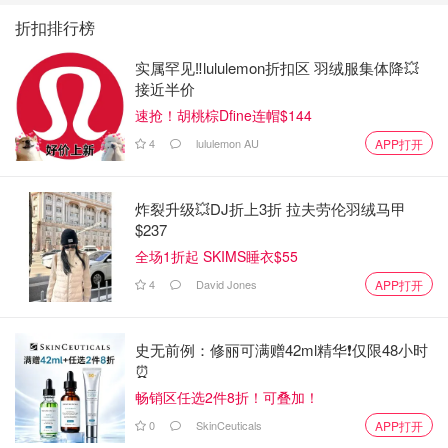
折扣排行榜
实属罕见‼️lululemon折扣区 羽绒服集体降💥
接近半价
速抢！胡桃棕Dfine连帽$144
4
lululemon AU
APP打开
炸裂升级💥DJ折上3折 拉夫劳伦羽绒马甲
$237
全场1折起 SKIMS睡衣$55
4
David Jones
APP打开
史无前例：修丽可满赠42ml精华❗️仅限48小时
⏰️
畅销区任选2件8折！可叠加！
0
SkinCeuticals
APP打开