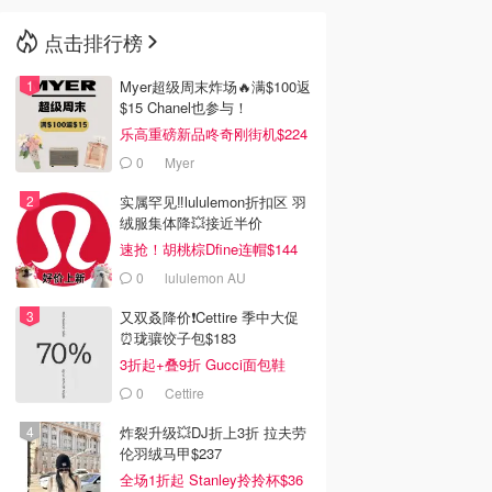
点击排行榜
🇳🇿
新西兰
Myer超级周末炸场🔥满$100返
$15 Chanel也参与！
乐高重磅新品咚奇刚街机$224
0
Myer
实属罕见‼️lululemon折扣区 羽
绒服集体降💥接近半价
速抢！胡桃棕Dfine连帽$144
0
lululemon AU
又双叒降价❗️Cettire 季中大促
⏰珑骧饺子包$183
3折起+叠9折 Gucci面包鞋
$991
0
Cettire
炸裂升级💥DJ折上3折 拉夫劳
伦羽绒马甲$237
全场1折起 Stanley拎拎杯$36