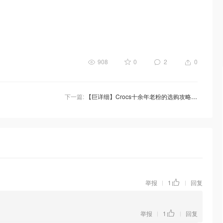
908
0
2
0
下一篇:
【巨详细】Crocs十余年老粉的选购攻略❣️好看也防滑，不只是洞洞鞋！选码选款抄好价！
举报
1
回复
|
|
举报
1
回复
|
|