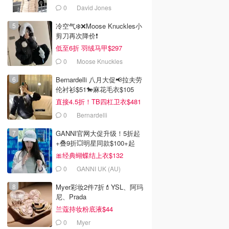
0
David Jones
冷空气❄️❌️Moose Knuckles小
剪刀再次降价❗️
低至6折 羽绒马甲$297
0
Moose Knuckles
Bernardelli 八月大促📢拉夫劳
伦衬衫$51🐎麻花毛衣$105
直接4.5折！TB四杠卫衣$481
0
Bernardelli
GANNI官网大促升级！5折起
+叠9折💥明星同款$100+起
🎀经典蝴蝶结上衣$132
0
GANNI UK (AU)
Myer彩妆2件7折💄YSL、阿玛
尼、Prada
兰蔻持妆粉底液$44
0
Myer