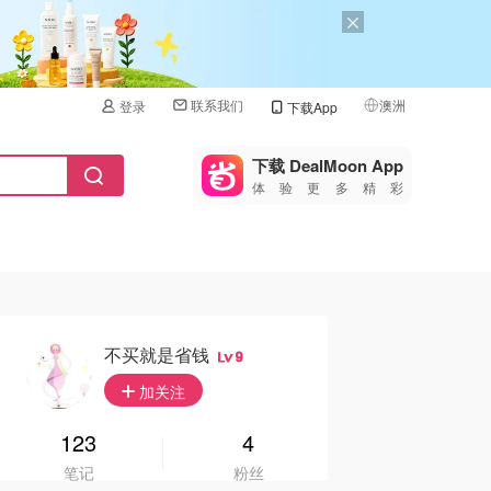
联系我们
澳洲
登录
下载App
🇺🇸
美国
下载 DealMoon App
体验更多精彩
🇨🇳
中国
🇨🇦
加拿大
🇬🇧
英国
🇩🇪
德国
不买就是省钱
9
🇫🇷
加关注
法国
🇮🇹
123
4
意大利
笔记
粉丝
🇦🇺
澳洲