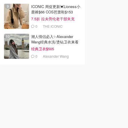
ICONIC 周促更新💓Lioness小
鹿裤$66 COS芭蕾鞋$153
7.5折 拉夫劳伦老干部夹克
$419
0
THE ICONIC
潮人情侣必入✨Alexander
Wang经典水洗/烫钻卫衣来看
经典卫衣$505
0
Alexander Wang