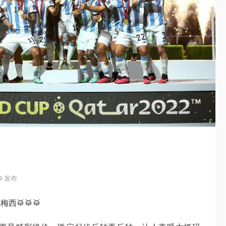
19 发布
🥁🥁🥁