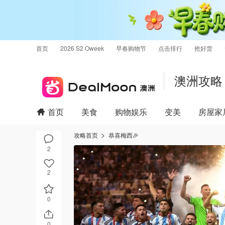
首页
2026 S2 Oweek
早春购物节
点击排行
抢好货
澳洲攻略
首页
美食
购物娱乐
变美
房屋家
攻略首页
恭喜梅西🎉
2
2
0
0