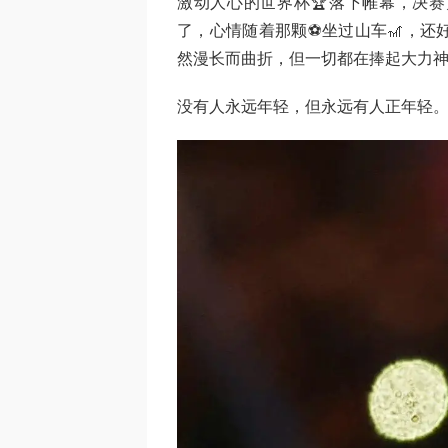
激动人心的世界杯🏆落下帷幕，决
了，心情随着那颗⚽️坐过山车🎢，
然漫长而曲折，但一切都在捧起大力
没有人永远年轻，但永远有人正年轻。