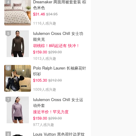
Dreamaker 两面用被套套装 棕
色米色
$31.46
$34.95
1116人感兴趣
lululemon Cross Chill 女士功
能夹克
胡桃棕！8码起还有 快冲！
$159.00
$299.00
1013人感兴趣
Polo Ralph Lauren 长袖麻花针
织衫
$105.30
$212.00
1009人感兴趣
lululemon Cross Chill 女士运
动外套
接近半价！罕见力度
$159.00
$299.00
977人感兴趣
Louis Vuitton 黑色荷叶边罗纹