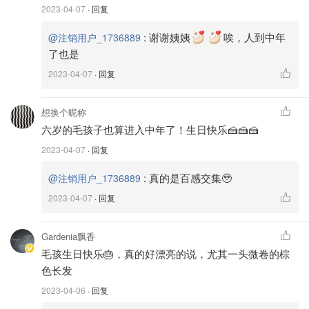
2023-04-07
· 回复
💰
预算
💰
:
谢谢姨姨
唉，人到中年
@注销用户_1736889
了也是
这个预算不仅是成为铲屎官那一天所花的钱，而且还有日后
每一天所需的费用。如果是想要从小奶狗开始养起，那一般
2023-04-07
· 回复
都是需要花钱买的，极少数的情况下刚好有可以领养puppy
的。如果预算不允许买puppy的话，可以考虑领养。除了成
想换个昵称
为铲屎官的入门费用外，我相信所有的铲屎官都是想要给毛
六岁的毛孩子也算进入中年了！生日快乐🍰🍰🍰
孩最好的生活，而且毛孩往往吃的用的比我们还好。因此我
2023-04-07
· 回复
们在养宠物之前也得想好我们能在宠物方面支出多少预算，
:
真的是百感交集🥹
@注销用户_1736889
毕竟有些宠物要比另一些食量大些，医疗费用和保养的费用
更多一些。
2023-04-07
· 回复
Gardenia飘香
毛孩生日快乐🎂，真的好漂亮的说，尤其一头微卷的棕
色长发
在思考完这些问题，相信你对自己和毛孩的认知都更深了。
2023-04-06
· 回复
接下来，就可以好好做功课认真挑选自己的梦中情🐶孩了。