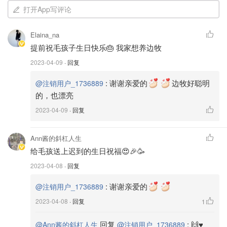
打开App写评论
收到居住环境的影响。如果是住在apartment，condo，或
是townhouse，或者是有hoa的社区，养之前最好了解他们
Elaina_na
对于养宠物的要求。有些地方只能养猫，有些地方只能养特
提前祝毛孩子生日快乐🎂 我家想养边牧
定的磅数的狗。像我一开始是想养大狗的，但当时住在
2023-04-09
· 回复
condo，hoa有明确规定不能养超过25磅的狗，因此就只能
在中小型犬里选。如果居住的地方对宠物没有具体限制，那
:
谢谢亲爱的
边牧好聪明
@注销用户_1736889
我们也该考虑一下空间的问题。如果说居住面积不是太大的
的，也漂亮
话，养大型宠物也不是不行，只是这会给宠物和我们自身都
2023-04-09
· 回复
带来一定的不便，需要我们提前做好准备。
Ann酱的斜杠人生
🏙️城市的要求🏙️
给毛孩送上迟到的生日祝福😍🎉🥳
除了住宿条件，有些城市也对狗的品种也有明确的要求。像
2023-04-08
· 回复
pit bulls，全美有近一千个城市是不允许居民养的。在购买/
:
谢谢亲爱的
@注销用户_1736889
领养毛孩之前提早了解一下居住城市对宠物的要求非常有必
2023-04-08
· 回复
1
要。
回复
:
🙌♥️
@Ann酱的斜杠人生
@注销用户_1736889