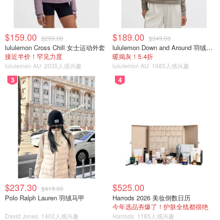
$159.00
$189.00
$299.00
$349.00
lululemon Cross Chill 女士运动外套
lululemon Down and Around 羽绒夹克
接近半价！罕见力度
暖揭灰！5.4折
lululemon AU
2035人感兴趣
lululemon AU
1683人感兴趣
3
4
$237.30
$525.00
$419.00
Polo Ralph Lauren 羽绒马甲
Harrods 2026 美妆倒数日历
今年选品夯爆了！护肤全线都很绝
David Jones
1402人感兴趣
Harrods
1185人感兴趣