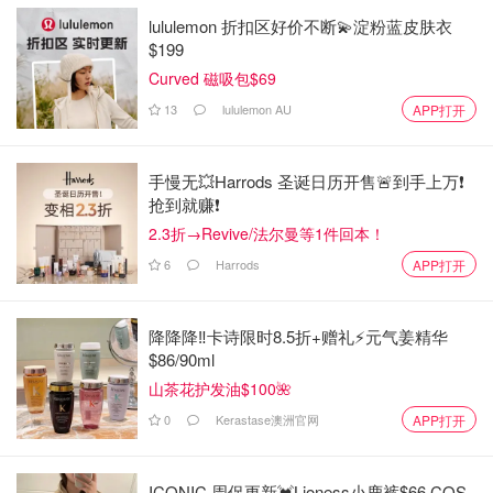
lululemon 折扣区好价不断💫淀粉蓝皮肤衣
$199
Curved 磁吸包$69
13
lululemon AU
APP打开
手慢无💥Harrods 圣诞日历开售🚨到手上万❗️
抢到就赚❗️
2.3折→Revive/法尔曼等1件回本！
6
Harrods
APP打开
降降降‼️卡诗限时8.5折+赠礼⚡元气姜精华
$86/90ml
山茶花护发油$100🌺
0
Kerastase澳洲官网
APP打开
ICONIC 周促更新💓Lioness小鹿裤$66 COS