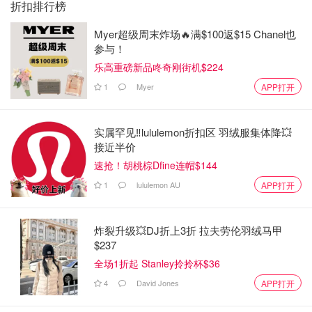
折扣排行榜
Myer超级周末炸场🔥满$100返$15 Chanel也
参与！
乐高重磅新品咚奇刚街机$224
1
Myer
APP打开
实属罕见‼️lululemon折扣区 羽绒服集体降💥
接近半价
速抢！胡桃棕Dfine连帽$144
1
lululemon AU
APP打开
炸裂升级💥DJ折上3折 拉夫劳伦羽绒马甲
$237
全场1折起 Stanley拎拎杯$36
4
David Jones
APP打开