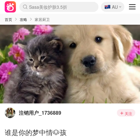
🇦🇺
Sasa美妆护肤3.5折
AU
lululemon折扣上新
SSENSE年中3折
FreshBeauty好价汇总
Cettire降价+叠9折
Farfetch折上8折
WWS Coles超市实拍
viagogo二手票捡漏
Myer清仓1折起
The Outnet奢牌1折起
David Jones 3折起
Flannels大牌1折
Perfumes Club护肤1折
AMIRO返校季6.2折
Oweek抽奖送Airpods
Amazon折扣汇总
eToro入金$200送$50
Amazon数码好物
ICONIC本周7.5折
ThedoubleF高奢地板价
Moose Knuckles 6折
丝芙兰5折起
EUFY官网3.7折起
Selenichast首饰2折
Trip机票酒店促销
YSL送5件彩妆礼
Amazon家居好物
BIGBANG巡演开票
David Jones时尚3折
Amazon美妆护肤
雅漾大喷$8
过敏原检测盒$33
伊索独家赠50ml沐浴露
科颜氏清仓3折
SEALIFE海洋馆门票6折
丝塔芙大白罐$16
订阅Newsletter送香薰
Cult Beauty 6.8折
Harrods圣诞日历2.3折
LN-CC奢牌私促3折
d'Alba空姐喷雾$16
EVE LOM套装逆天2折
Bernardelli独家4折
Adore Beauty 6折起
CT圣诞日历
Mytheresa奢品2.7折
Luxury Escapes 9折
Currentbody美容仪9折
MOON Garden Live
ALLSAINTS美衣3折
Roborock扫地机3.7折
Tingo Life水杯$24
Valentino官网5折
CR洗发护发6.3折
首页
攻略
家居厨卫
注销用户_1736889
关注
谁是你的梦中情🐶孩