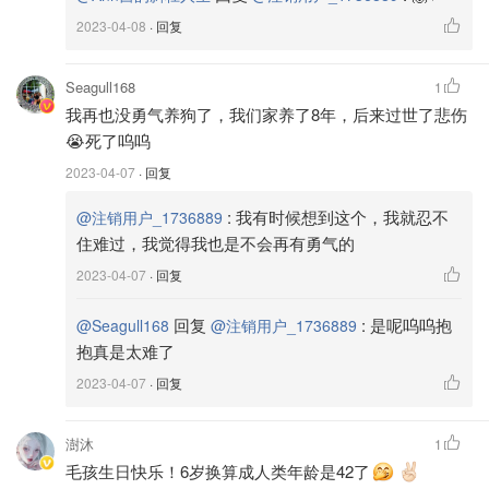
2023-04-08
· 回复
👩‍💻
自身条件（工作，过敏，性格)
🧑‍💻
毕竟是要朝夕相处十多年的家人（多希望他们能长命百
Seagull168
1
岁），因此选对宠物对我们来说很重要，这决定了你和毛孩
我再也没勇气养狗了，我们家养了8年，后来过世了悲伤
的幸福感。所以在做决定之前，想想自己的工作时间是否稳
😭死了呜呜
定，是否能有足够的和固定的时间去陪伴毛孩，如果答案是
2023-04-07
· 回复
否定的，那是否有备选方案。比如有朋友可以喂或带毛孩去
放风，上厕所，或者有专门的dog walker来带毛孩出门透透
:
我有时候想到这个，我就忍不
@注销用户_1736889
气。
住难过，我觉得我也是不会再有勇气的
2023-04-07
· 回复
除了时间的问题，自身是否对一些动物皮毛过敏？还有性格
也是影响你和宠物幸福值的一大主要原因。如果你本身是非
回复
:
是呢呜呜抱
@Seagull168
@注销用户_1736889
常活跃的户外型性格，那就应该考虑同样也是比较有活力的
抱真是太难了
宠物，但如果本来是跟我一样比较宅的，那选择活跃的狗狗
2023-04-07
· 回复
那就会让双方都很痛苦。而且如果本身是喜欢和狗狗粘着
的，那就选择lap dogs,如果不是喜欢黏一起的，那就选择比
澍沐
1
较独立和高傲的。性格吻合真的很重要。
毛孩生日快乐！6岁换算成人类年龄是42了