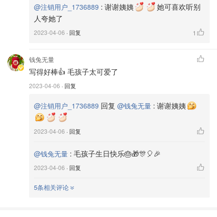
:
谢谢姨姨
她可喜欢听别
@注销用户_1736889
人夸她了
2023-04-06
· 回复
1
钱兔无量
宝藏撰稿人
人间四月天
写得好棒👍 毛孩子太可爱了
2023-04-06
· 回复
回复
:
谢谢姨姨
@注销用户_1736889
@钱兔无量
2023-04-06
· 回复
:
毛孩子生日快乐🎂🎁🎊🎈🎉
@钱兔无量
2023-04-06
· 回复
5条相关评论