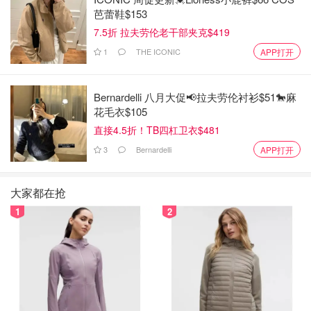
芭蕾鞋$153
7.5折 拉夫劳伦老干部夹克$419
1
THE ICONIC
APP打开
Bernardelli 八月大促📢拉夫劳伦衬衫$51🐎麻
花毛衣$105
直接4.5折！TB四杠卫衣$481
3
Bernardelli
APP打开
大家都在抢
1
2