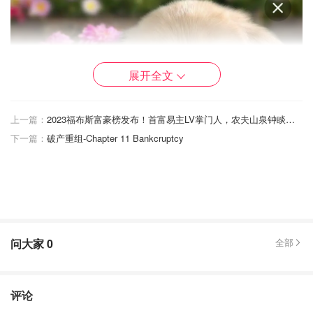
展开全文
上一篇：
2023福布斯富豪榜发布！首富易主LV掌门人，农夫山泉钟睒睒排名15！
下一篇：
破产重组-Chapter 11 Bankcruptcy
是养猫还是养狗，除了有个人的偏好外，还有一些客观条件
问大家
0
全部
来决定你和毛孩之间的缘分。因为我只养过狗，这里侧重于
狗娃的经历。
🏡住宿条件🏡
评论
养猫还是养狗，养大型犬还是小型犬，除了个人喜好外，还