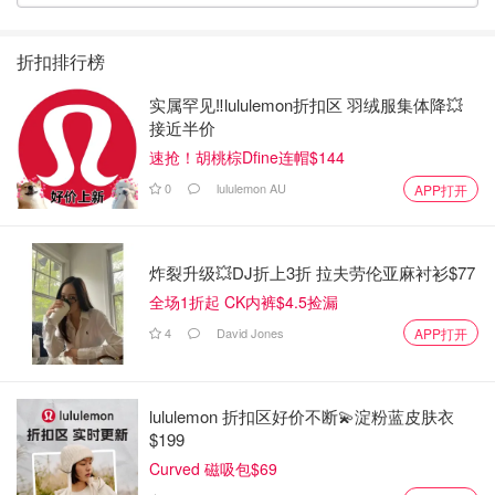
折扣排行榜
实属罕见‼️lululemon折扣区 羽绒服集体降💥
接近半价
速抢！胡桃棕Dfine连帽$144
0
lululemon AU
APP打开
炸裂升级💥DJ折上3折 拉夫劳伦亚麻衬衫$77
全场1折起 CK内裤$4.5捡漏
4
David Jones
APP打开
lululemon 折扣区好价不断💫淀粉蓝皮肤衣
$199
Curved 磁吸包$69