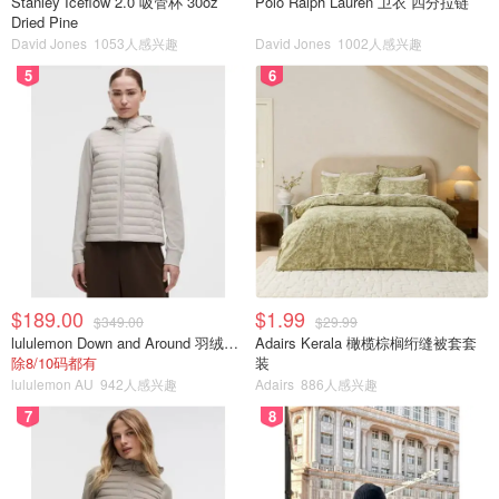
Stanley Iceflow 2.0 吸管杯 30oz
Polo Ralph Lauren 卫衣 四分拉链
Dried Pine
David Jones
1053人感兴趣
David Jones
1002人感兴趣
5
6
$189.00
$1.99
$349.00
$29.99
lululemon Down and Around 羽绒夹克
Adairs Kerala 橄榄棕榈绗缝被套套
除8/10码都有
装
lululemon AU
942人感兴趣
Adairs
886人感兴趣
7
8