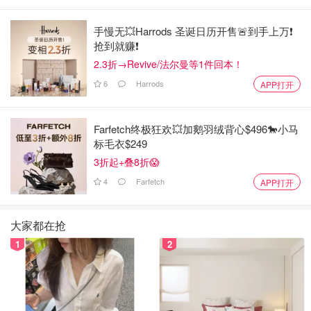
手慢无💥Harrods 圣诞日历开售🚨到手上万❗️
抢到就赚❗️
2.3折→Revive/法尔曼等1件回本！
6
Harrods
APP打开
Farfetch终极狂欢💥加鹅羽绒背心$496🐎小马
标毛衣$249
3折起+叠8折😱
4
Farfetch
APP打开
大家都在抢
1
2