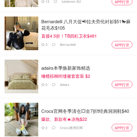
13
lululemon AU
APP打开
Bernardelli 八月大促📢拉夫劳伦衬衫$51🐎麻
花毛衣$105
直接4.5折！TB四杠卫衣$481
3
Bernardelli
APP打开
adairs本季焕新家饰精选
橄榄棕榈绗缝被套套装 $2
0
Adairs
APP打开
Crocs官网冬季清仓💥全7折❗经典洞洞鞋$40
爆款、新款有🔥凉拖$22
2
Crocs澳洲官网
APP打开