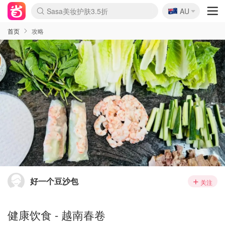
🇦🇺
Sasa美妆护肤3.5折
AU
lululemon折扣上新
SSENSE年中3折
FreshBeauty好价汇总
Cettire降价+叠9折
Farfetch折上8折
WWS Coles超市实拍
viagogo二手票捡漏
Myer清仓1折起
The Outnet奢牌1折起
David Jones 3折起
Flannels大牌1折
Perfumes Club护肤1折
AMIRO返校季6.2折
Oweek抽奖送Airpods
Amazon折扣汇总
eToro入金$200送$50
Amazon数码好物
ICONIC本周7.5折
ThedoubleF高奢地板价
Moose Knuckles 6折
丝芙兰5折起
EUFY官网3.7折起
Selenichast首饰2折
Trip机票酒店促销
YSL送5件彩妆礼
Amazon家居好物
BIGBANG巡演开票
David Jones时尚3折
Amazon美妆护肤
雅漾大喷$8
过敏原检测盒$33
伊索独家赠50ml沐浴露
科颜氏清仓3折
SEALIFE海洋馆门票6折
丝塔芙大白罐$16
订阅Newsletter送香薰
Cult Beauty 6.8折
Harrods圣诞日历2.3折
LN-CC奢牌私促3折
d'Alba空姐喷雾$16
EVE LOM套装逆天2折
Bernardelli独家4折
Adore Beauty 6折起
CT圣诞日历
Mytheresa奢品2.7折
Luxury Escapes 9折
Currentbody美容仪9折
卡诗9折+赠4件礼
MOON Garden Live
ALLSAINTS美衣3折
Roborock扫地机3.7折
Tingo Life水杯$24
Valentino官网5折
CR洗发护发6.3折
首页
攻略
好一个豆沙包
关注
健康饮食 - 越南春卷