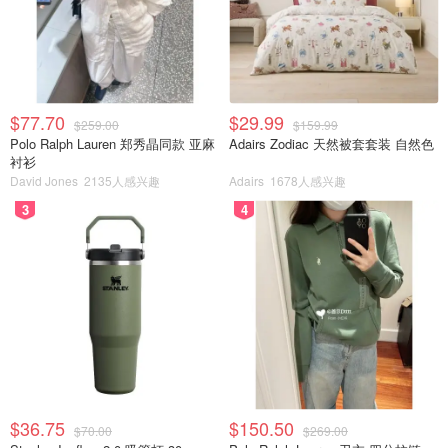
$77.70
$29.99
$259.00
$159.99
Polo Ralph Lauren 郑秀晶同款 亚麻
Adairs Zodiac 天然被套套装 自然色
衬衫
David Jones
2135人感兴趣
Adairs
1678人感兴趣
3
4
$36.75
$150.50
$70.00
$269.00