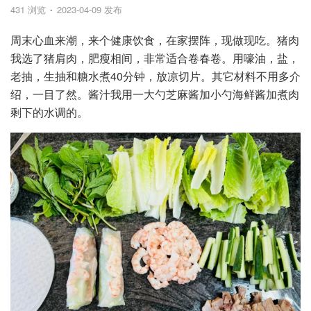
431 浏览
2023-04-09 发布
周末心血来潮，来个健康饮食，在家摆阵，现做现吃。猪肉
我选了猪肩肉，肥瘦相间，非常适合卷春卷。用嚎油，盐，
老抽，生抽和糖水煮40分钟，放凉切片。其它材料不用多介
绍，一目了然。酱汁我用一大勺芝麻酱加小勺海鲜酱加煮肉
剩下的水调的。