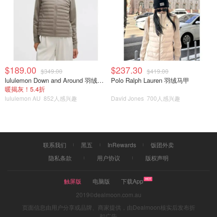
$189.00
$237.30
$349.00
$419.00
lululemon Down and Around 羽绒夹克
Polo Ralph Lauren 羽绒马甲
暖揭灰！5.4折
lululemon AU
852人感兴趣
David Jones
700人感兴趣
联系我们
黑五
InRewards
饭团外卖
隐私条款
用户协议
版权声明
触屏版
电脑版
下载App
2019©dealmoon.com.au
页面信息由用户分享或品牌、商家提供，由Dealmoon核实后发布折
扣广告