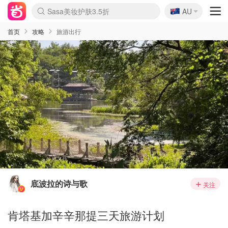
🇦🇺
Sasa美妆护肤3.5折
AU
lululemon折扣上新
SSENSE年中3折
FreshBeauty好价汇总
Cettire降价+叠9折
WWS Coles超市实拍
viagogo二手票捡漏
Myer超级周末1折
The Outnet奢牌1折起
David Jones 3折起
Flannels大牌1折
Perfumes Club护肤1折
AMIRO返校季6.2折
Amazon折扣汇总
eToro入金$200送$50
Amazon数码好物
ICONIC本周7.5折
ThedoubleF高奢地板价
Moose Knuckles 6折
丝芙兰5折起
EUFY官网3.7折起
Selenichast首饰2折
Trip机票酒店促销
YSL送5件彩妆礼
Amazon家居好物
Amazon美妆护肤
雅漾大喷$8
过敏原检测盒$33
伊索独家赠50ml沐浴露
科颜氏清仓3折
SEALIFE海洋馆门票6折
丝塔芙大白罐$16
订阅Newsletter送香薰
Cult Beauty 6.8折
Harrods圣诞日历2.3折
LN-CC奢牌私促3折
d'Alba空姐喷雾$16
EVE LOM套装逆天2折
Bernardelli独家4折
Adore Beauty 6折起
CT圣诞日历
Mytheresa奢品2.7折
Luxury Escapes 9折
Currentbody美容仪9折
MOON Garden Live
Roborock扫地机3.7折
Tingo Life水杯$24
Valentino官网5折
CR洗发护发6.3折
修丽可套装7.4折
Myer彩妆2件7折
GANNI官网4.5折
Stylevana韩妆4折
Tessabit高奢8.5折
OGX洗护4折
Amazon阿德莱德次日达
卡诗8.5折+赠礼
Philips Hue灯具8折
首页
攻略
旅游出行
底波拉的诗与歌
关注
肯塔基加辛辛那提三天旅游计划