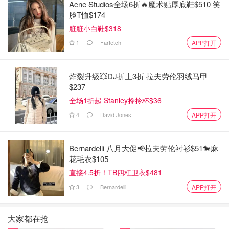
Acne Studios全场6折🔥魔术贴厚底鞋$510 笑
脸T恤$174
脏脏小白鞋$318
1
Farfetch
APP打开
炸裂升级💥DJ折上3折 拉夫劳伦羽绒马甲
$237
全场1折起 Stanley拎拎杯$36
4
David Jones
APP打开
Bernardelli 八月大促📢拉夫劳伦衬衫$51🐎麻
花毛衣$105
直接4.5折！TB四杠卫衣$481
3
Bernardelli
APP打开
大家都在抢