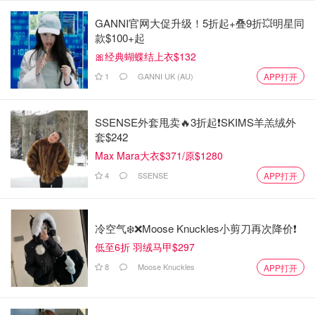
GANNI官网大促升级！5折起+叠9折💥明星同
款$100+起
🎀经典蝴蝶结上衣$132
1
GANNI UK (AU)
APP打开
SSENSE外套甩卖🔥3折起❗SKIMS羊羔绒外
套$242
Max Mara大衣$371/原$1280
4
SSENSE
APP打开
冷空气❄️❌️Moose Knuckles小剪刀再次降价❗️
低至6折 羽绒马甲$297
8
Moose Knuckles
APP打开