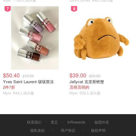
7
8
$50.40
$39.00
$72.00
$59.99
Yves Saint Laurent 啵啵唇冻
Jellycat 克里斯螃蟹
2件7折
丑萌丑萌的
Myer
944人感兴趣
Myer
930人感兴趣
联系我们
黑五
InRewards
饭团外卖
隐私条款
用户协议
版权声明