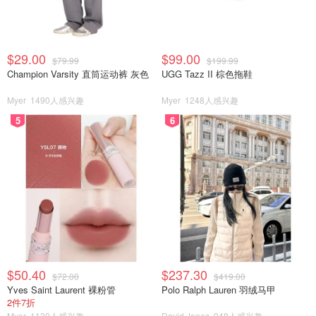
$29.00
$99.00
$79.99
$199.99
Champion Varsity 直筒运动裤 灰色
UGG Tazz II 棕色拖鞋
Myer
1490人感兴趣
Myer
1248人感兴趣
5
6
$50.40
$237.30
$72.00
$419.00
Yves Saint Laurent 裸粉管
Polo Ralph Lauren 羽绒马甲
2件7折
Myer
1130人感兴趣
David Jones
948人感兴趣