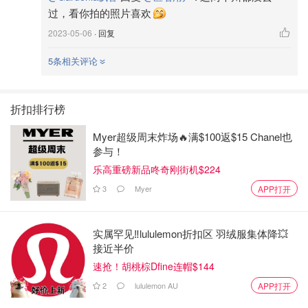
过，看你拍的照片喜欢
2023-05-06
· 回复
5条相关评论
折扣排行榜
Myer超级周末炸场🔥满$100返$15 Chanel也
参与！
乐高重磅新品咚奇刚街机$224
3
Myer
APP打开
实属罕见‼️lululemon折扣区 羽绒服集体降💥
接近半价
速抢！胡桃棕Dfine连帽$144
2
lululemon AU
APP打开