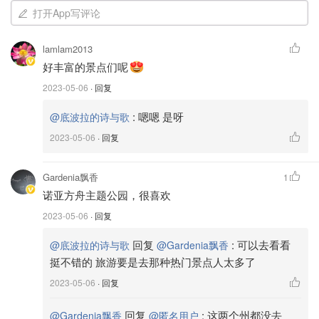
打开App写评论
在辛辛那提可以先去逛一下辛辛那提艺术博物
lamlam2013
博物馆介绍
好丰富的景点们呢
地址：953 Eden Park Dr, Cincinnati, OH 45202
2023-05-06
· 回复
:
嗯嗯 是呀
@底波拉的诗与歌
营业时间
2023-05-06
· 回复
Gardenia飘香
1
诺亚方舟主题公园，很喜欢
2023-05-06
· 回复
回复
:
可以去看看
@底波拉的诗与歌
@Gardenia飘香
挺不错的 旅游要是去那种热门景点人太多了
2023-05-06
· 回复
回复
:
这两个州都没去
@Gardenia飘香
@匿名用户