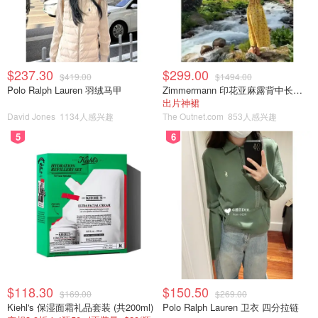
$237.30
$299.00
$419.00
$1494.00
Polo Ralph Lauren 羽绒马甲
Zimmermann 印花亚麻露背中长连衣裙
出片神裙
David Jones
1134人感兴趣
The Outnet.com
853人感兴趣
5
6
$118.30
$150.50
$169.00
$269.00
Kiehl's 保湿面霜礼品套装 (共200ml)
Polo Ralph Lauren 卫衣 四分拉链