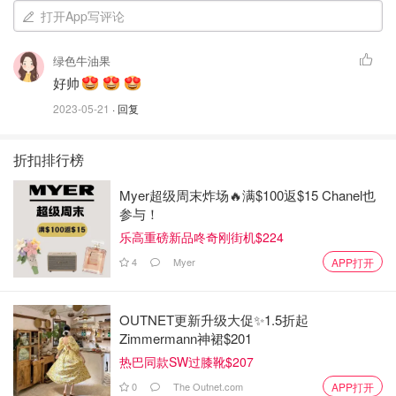
打开App写评论
但是大家都知道缅因猫实在是太多毛发了，有时候还容易引
起过敏，一般宠物毛发引起的过敏主要是因为宠物身上的皮
绿色牛油果
屑、蛋白质、唾液等物质引起的，下面是一些处理宠物毛发
好帅
引起的过敏的方法：
2023-05-21
· 回复
家中环境清洁：保持家居环境的清洁和消毒，定期清理宠物
毛发和皮屑等物质。猫咪身上的毛发一定要定时清理干净。
折扣排行榜
至于毛发打理，缅因猫的毛发比较长，需要每周进行梳理，
Myer超级周末炸场🔥满$100返$15 Chanel也
以防止打结和掉毛。此外，还可以定期给它们洗澡并使用护
参与！
发产品来保持毛发的光泽和柔软度。
乐高重磅新品咚奇刚街机$224
经常洗澡：经常给宠物洗澡，以减少宠物身上的皮屑和蛋白
4
Myer
APP打开
质，可以使用洗发水或专门的宠物洗浴用品。这个方法是最
有效果的！
OUTNET更新升级大促✨1.5折起
Zimmermann神裙$201
制定宠物饮食计划：注意宠物的饮食，避免宠物食用过于刺
热巴同款SW过膝靴$207
激性或致敏的食品，如鱼类、虾类等。我们在饮食方面也一
0
The Outnet.com
APP打开
样，也尽量少吃一点刺激的食物，多吃新鲜水果！