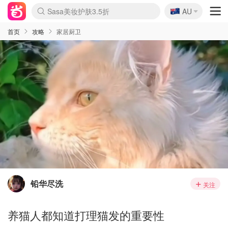
🇦🇺
Sasa美妆护肤3.5折
AU
lululemon折扣上新
SSENSE年中2.5折
FreshBeauty好价汇总
Cettire降价+叠9折
WWS Coles超市实拍
viagogo二手票捡漏
Myer超级周末
The Outnet奢牌1折起
David Jones 3折起
Flannels大牌1折
Perfumes Club护肤1折
AMIRO面罩$251
Amazon折扣汇总
eToro入金$200送$50
Amazon数码好物
ICONIC本周7.5折
ThedoubleF高奢地板价
Moose Knuckles 6折
丝芙兰5折起
EUFY摄像头$98
Selenichast首饰2折
Trip机票酒店促销
YSL送5件彩妆礼
Amazon家居好物
Amazon美妆护肤
雅漾大喷$8
过敏原检测盒$33
伊索独家赠50ml沐浴露
科颜氏高保湿面霜$29
SEALIFE海洋馆门票6折
丝塔芙大白罐$16
订阅Newsletter送香薰
Cult Beauty 6.8折
Harrods圣诞日历$525
LN-CC奢牌私促3折
d'Alba空姐喷雾$16
EVE LOM套装£56
Bernardelli独家4折
Adore Beauty 6折起
CT圣诞日历
Mytheresa奢品2.7折
Luxury Escapes 9折
Currentbody美容仪$881
MOON Garden Live
Roborock扫地机$649
Tingo Life水杯$24
Valentino官网5折
CR洗护套装$23
修丽可4件套$159
Myer彩妆2件7折
GANNI官网4.5折
Stylevana韩妆4折
Tessabit高奢8.5折
OGX洗发水$11
Amazon阿德莱德次日达
卡诗8.5折+赠礼
Philips Hue灯具8折
首页
攻略
家居厨卫
铅华尽洗
关注
养猫人都知道打理猫发的重要性