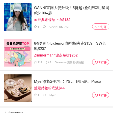
GANNI官网大促升级！5折起+叠9折💥明星同
款$100+起
🎀经典蝴蝶结上衣$132
1
GANNI UK (AU)
APP打开
8/9更新✨lululemon胡桃棕夹克$159、SW长
靴$207
Zimmermann波点短裙$252
214
5
Dealmoon澳新省钱快报
APP打开
Myer彩妆2件7折💄YSL、阿玛尼、Prada
兰蔻持妆粉底液$44
1
Myer
APP打开