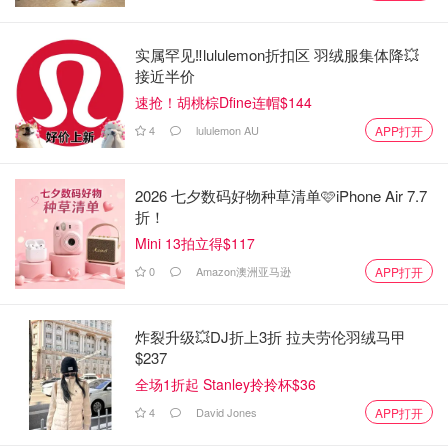
实属罕见‼️lululemon折扣区 羽绒服集体降💥
接近半价
速抢！胡桃棕Dfine连帽$144
4
lululemon AU
APP打开
2026 七夕数码好物种草清单🩷iPhone Air 7.7
折！
Mini 13拍立得$117
0
Amazon澳洲亚马逊
APP打开
炸裂升级💥DJ折上3折 拉夫劳伦羽绒马甲
$237
全场1折起 Stanley拎拎杯$36
4
David Jones
APP打开