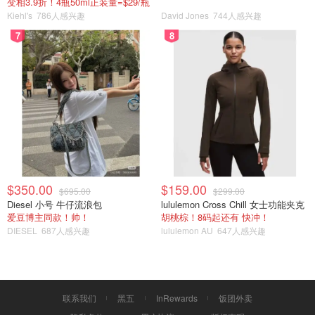
变相3.9折！4瓶50ml正装量=$29/瓶
Kiehl's
786人感兴趣
David Jones
744人感兴趣
7
8
爆文我来写
$350.00
$159.00
$695.00
$299.00
Diesel 小号 牛仔流浪包
lululemon Cross Chill 女士功能夹克
爱豆博主同款！帅！
胡桃棕！8码起还有 快冲！
DIESEL
687人感兴趣
lululemon AU
647人感兴趣
联系我们
黑五
InRewards
饭团外卖