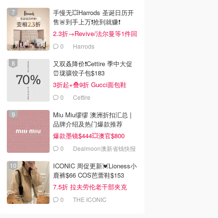
手慢无💥Harrods 圣诞日历开
售🚨到手上万❗️抢到就赚❗️
2.3折→Revive/法尔曼等1件回
本！
0
Harrods
又双叒降价❗️Cettire 季中大促
⏰珑骧饺子包$183
3折起+叠9折 Gucci面包鞋
$991
0
Cettire
Miu Miu缪缪 澳洲折扣汇总 |
品牌介绍及热门爆款推荐
爆款墨镜$444💥澳官$800
0
Dealmoon澳新省钱快报
ICONIC 周促更新💓Lioness小
鹿裤$66 COS芭蕾鞋$153
7.5折 拉夫劳伦老干部夹克
$419
0
THE ICONIC