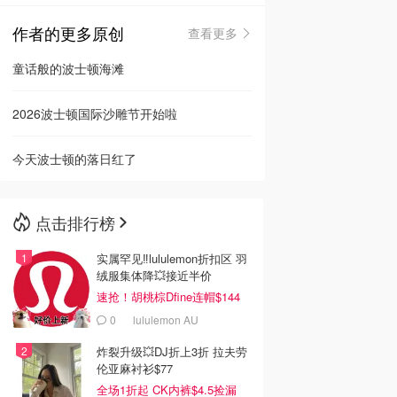
作者的更多原创
查看更多
🇳🇿
新西兰
童话般的波士顿海滩
2026波士顿国际沙雕节开始啦
今天波士顿的落日红了
点击排行榜
实属罕见‼️lululemon折扣区 羽
绒服集体降💥接近半价
速抢！胡桃棕Dfine连帽$144
0
lululemon AU
炸裂升级💥DJ折上3折 拉夫劳
伦亚麻衬衫$77
全场1折起 CK内裤$4.5捡漏