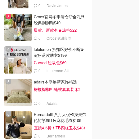
0
David Jones
Crocs官网冬季清仓💥全7折❗
经典洞洞鞋$40
爆款、新款有🔥凉拖$22
0
Crocs澳洲官网
lululemon 折扣区好价不断💫
淀粉蓝皮肤衣$199
Curved 磁吸包$69
0
lululemon AU
adairs本季焕新家饰精选
橄榄棕榈绗缝被套套装 $2
0
Adairs
Bernardelli 八月大促📢拉夫劳
伦衬衫$51🐎麻花毛衣$105
直接4.5折！TB四杠卫衣$481
0
Bernardelli