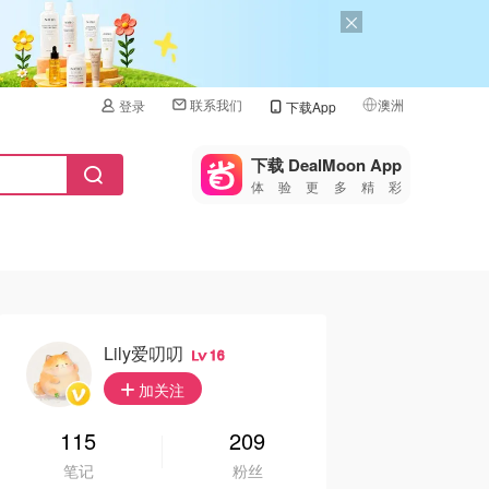
联系我们
澳洲
登录
下载App
🇺🇸
美国
下载 DealMoon App
体验更多精彩
🇨🇳
中国
🇨🇦
加拿大
🇬🇧
英国
🇩🇪
德国
Lily爱叨叨
16
🇫🇷
加关注
法国
🇮🇹
115
209
意大利
笔记
粉丝
🇦🇺
澳洲