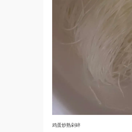
鸡蛋炒熟剁碎