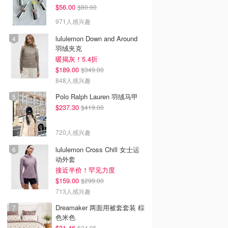
$56.00
$80.00
971人感兴趣
lululemon Down and Around
羽绒夹克
暖揭灰！5.4折
$189.00
$349.00
848人感兴趣
Polo Ralph Lauren 羽绒马甲
$237.30
$419.00
720人感兴趣
lululemon Cross Chill 女士运
动外套
接近半价！罕见力度
$159.00
$299.00
713人感兴趣
Dreamaker 两面用被套套装 棕
色米色
$31.46
$34.95