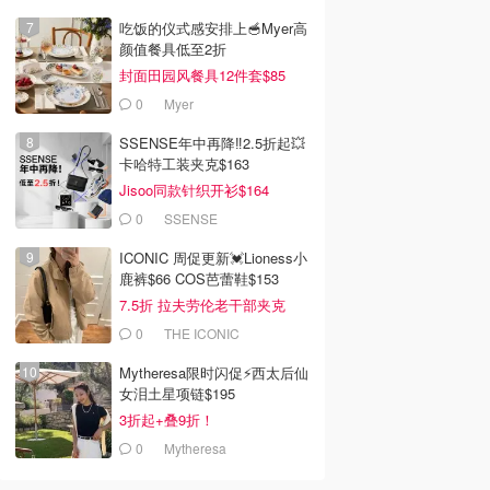
吃饭的仪式感安排上🥣Myer高
颜值餐具低至2折
封面田园风餐具12件套$85
0
Myer
SSENSE年中再降‼️2.5折起💥
卡哈特工装夹克$163
Jisoo同款针织开衫$164
0
SSENSE
ICONIC 周促更新💓Lioness小
鹿裤$66 COS芭蕾鞋$153
7.5折 拉夫劳伦老干部夹克
$419
0
THE ICONIC
Mytheresa限时闪促⚡️西太后仙
女泪土星项链$195
3折起+叠9折！
0
Mytheresa