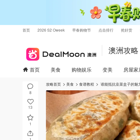
首页
2026 S2 Oweek
早春购物节
点击排行
抢好货
澳洲攻略
首页
美食
购物娱乐
变美
房屋家
攻略首页
美食
食谱教程
谁能抵抗韭菜盒子的魅
8
13
1
1