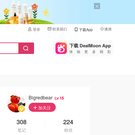
联系我们
澳洲
登录
下载App
🇺🇸
美国
下载 DealMoon App
体验更多精彩
🇨🇳
中国
🇨🇦
加拿大
🇬🇧
英国
🇩🇪
德国
Bigredbear
15
🇫🇷
加关注
法国
🇮🇹
308
224
意大利
笔记
粉丝
🇦🇺
澳洲