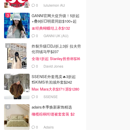
0
lululemon AU
GANNI官网大促升级！5折起
+叠9折💥明星同款$100+起
🎀经典蝴蝶结上衣$132
0
GANNI UK (AU)
炸裂升级💥DJ折上3折 拉夫劳
伦羽绒马甲$237
全场1折起 Stanley拎拎杯$36
0
David Jones
SSENSE外套甩卖🔥3折起
❗SKIMS羊羔绒外套$242
Max Mara大衣$371/原$1280
0
SSENSE
adairs本季焕新家饰精选
橄榄棕榈绗缝被套套装 $2
0
Adairs