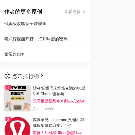
作者的更多原创
查看更多
🇳🇿
新西兰
保姆级攻略蒜子煨鳗鱼
泰式柠檬酸辣虾，打开味蕾的密码
家常炸肉丸
点击排行榜
Myer超级周末炸场🔥满$100返
$15 Chanel也参与！
乐高重磅新品咚奇刚街机$224
0
Myer
实属罕见‼️lululemon折扣区 羽
绒服集体降💥接近半价
速抢！胡桃棕Dfine连帽$144