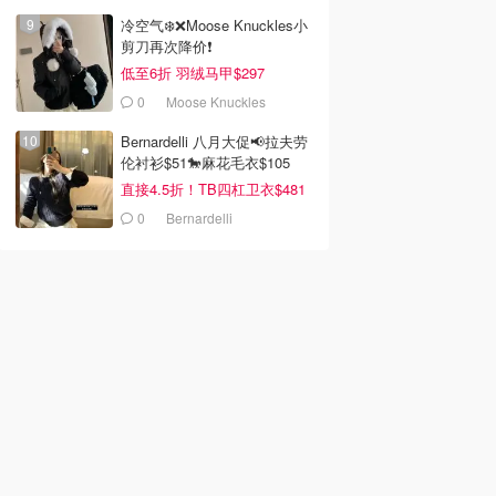
冷空气❄️❌️Moose Knuckles小
剪刀再次降价❗️
低至6折 羽绒马甲$297
0
Moose Knuckles
Bernardelli 八月大促📢拉夫劳
伦衬衫$51🐎麻花毛衣$105
直接4.5折！TB四杠卫衣$481
0
Bernardelli