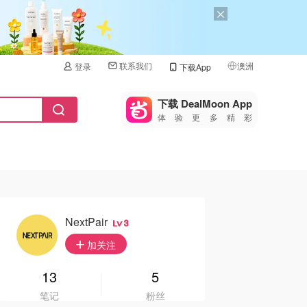
联系我们
澳洲
登录
下载App
🇺🇸
美国
下载 DealMoon App
体验更多精彩
🇨🇳
中国
🇨🇦
加拿大
🇬🇧
英国
🇩🇪
德国
NextPair
3
🇫🇷
加关注
法国
🇮🇹
13
5
意大利
笔记
粉丝
🇦🇺
澳洲