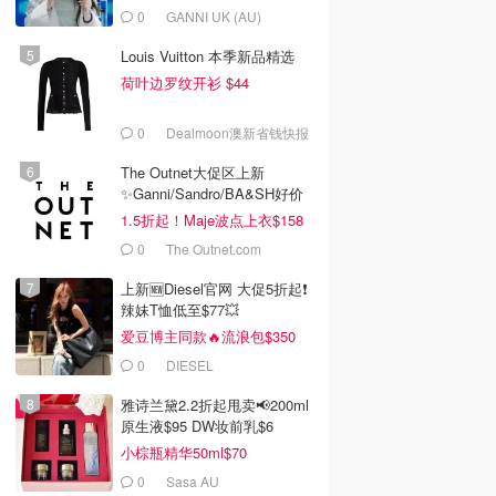
0
GANNI UK (AU)
Louis Vuitton 本季新品精选
荷叶边罗纹开衫 $44
0
Dealmoon澳新省钱快报
The Outnet大促区上新
✨Ganni/Sandro/BA&SH好价
1.5折起！Maje波点上衣$158
0
The Outnet.com
上新🆕Diesel官网 大促5折起❗️
辣妹T恤低至$77💥
爱豆博主同款🔥流浪包$350
0
DIESEL
雅诗兰黛2.2折起甩卖📢200ml
原生液$95 DW妆前乳$6
小棕瓶精华50ml$70
0
Sasa AU