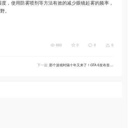
湿度，使用防雾喷剂等方法有效的减少眼镜起雾的频率，
视野。
660
0
0
0
下一篇:
那个游戏时隔十年又来了！GTA 6发布首支预告片，预计2025发售！还是熟悉的感觉！