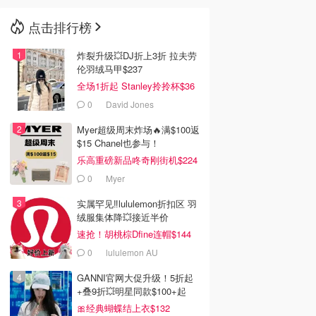
点击排行榜
🇳🇿
新西兰
炸裂升级💥DJ折上3折 拉夫劳
伦羽绒马甲$237
全场1折起 Stanley拎拎杯$36
0
David Jones
Myer超级周末炸场🔥满$100返
$15 Chanel也参与！
乐高重磅新品咚奇刚街机$224
0
Myer
实属罕见‼️lululemon折扣区 羽
绒服集体降💥接近半价
速抢！胡桃棕Dfine连帽$144
0
lululemon AU
GANNI官网大促升级！5折起
+叠9折💥明星同款$100+起
🎀经典蝴蝶结上衣$132