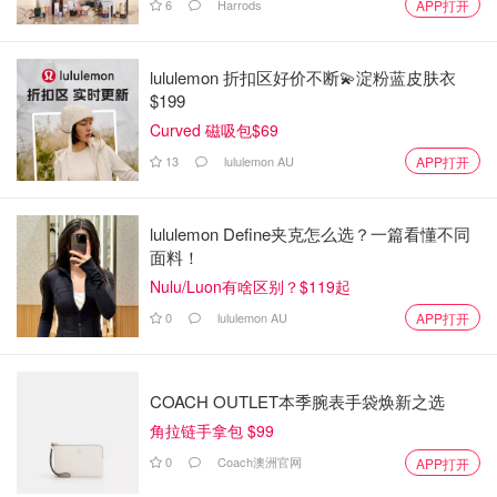
6
Harrods
APP打开
🌸 梅：梅花開花的時候是不會長葉子的！
🍑 桃和櫻：開花的時候都會長葉子、至少也會有嫩芽喔！
lululemon 折扣区好价不断💫淀粉蓝皮肤衣
$199
Curved 磁吸包$69
最後看圖片來實踐一下以上是否正確！
13
lululemon AU
APP打开
lululemon Define夹克怎么选？一篇看懂不同
面料！
Nulu/Luon有啥区别？$119起
0
lululemon AU
APP打开
COACH OUTLET本季腕表手袋焕新之选
角拉链手拿包 $99
0
Coach澳洲官网
APP打开