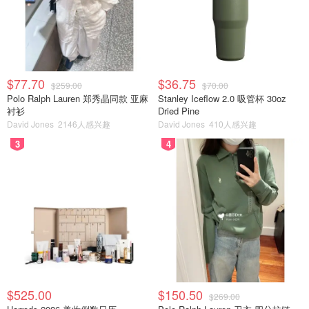
$77.70
$36.75
$259.00
$70.00
Polo Ralph Lauren 郑秀晶同款 亚麻
Stanley Iceflow 2.0 吸管杯 30oz
網圖來自維基百科、梅花
衬衫
Dried Pine
David Jones
2146人感兴趣
David Jones
410人感兴趣
3
4
再來看看我上次在表妹家門口拍的桃花。是不是花朵尖端比
較細長一點。而且很多都是2朵黏在一起開花的、有嫩葉
喔！
$525.00
$150.50
$269.00