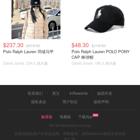
$237.30
$48.30
$419.00
$119.00
Polo Ralph Lauren 羽绒马甲
Polo Ralph Lauren POLO PONY
CAP 棒球帽
David Jones
234人感兴趣
David Jones
180人感兴趣
联系我们
黑五
InRewards
饭团外卖
隐私条款
用户协议
版权声明
触屏版
电脑版
下载App
2019©dealmoon.com.au
页面信息由用户分享或品牌、商家提供，由Dealmoon核实后发布折
扣广告