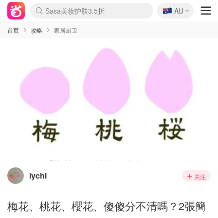
🇦🇺
Sasa美妆护肤3.5折
AU
lululemon本周上新
SSENSE年中3折
FreshBeauty好价汇总
Cettire降价+叠9折
Farfetch折上8折
WWS Coles超市实拍
viagogo二手票捡漏
Myer清仓1折起
The Outnet奢牌1折起
David Jones 3折起
Flannels大牌1折
Perfumes Club护肤1折
AMIRO返校季6.2折
Oweek抽奖送Airpods
Amazon折扣汇总
eToro入金$200送$50
Amazon数码好物
ICONIC本周7.5折
ThedoubleF高奢地板价
Moose Knuckles 6折
丝芙兰5折起
EUFY官网3.7折起
Selenichast首饰2折
Trip机票酒店促销
YSL送5件彩妆礼
Amazon家居好物
BIGBANG巡演开票
David Jones时尚3折
Amazon美妆护肤
雅漾大喷$8
过敏原检测盒$33
伊索独家赠50ml沐浴露
科颜氏送高保湿面霜
SEALIFE海洋馆门票6折
丝塔芙大白罐$16
订阅Newsletter送香薰
Cult Beauty 6.8折
Harrods圣诞日历2.3折
LN-CC奢牌私促3折
d'Alba空姐喷雾$16
EVE LOM套装逆天2折
Bernardelli独家4折
Adore Beauty 6折起
CT圣诞日历
Mytheresa奢品2.7折
首页
攻略
家居厨卫
lychi
关注
梅花、桃花、櫻花、傻傻分不清嗎？2張簡