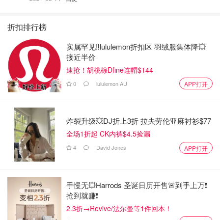
🌸 櫻：花瓣前端會有小缺口，好像缺了一個角。同一個地
折扣排行榜
方會長很多花朵出來、花莖比桃花長。
实属罕见‼️lululemon折扣区 羽绒服集体降💥
接近半价
速抢！胡桃棕Dfine连帽$144
0
lululemon AU
APP打开
從味道來分辨：
🌸 梅：王安石的名句「遥知不是雪，为有暗香来」一言道
炸裂升级💥DJ折上3折 拉夫劳伦亚麻衬衫$77
出梅花的幽香。
全场1折起 CK内裤$4.5捡漏
🍑桃：不明顯
4
David Jones
APP打开
🌸 櫻：不明顯
手慢无💥Harrods 圣诞日历开售🚨到手上万❗️
抢到就赚❗️
2.3折→Revive/法尔曼等1件回本！
看葉子：