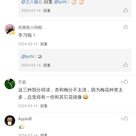
回复
:
@王八癫公
@lychi
2024-03-14
· 回复
網圖、版權屬於原作者
西雅图小雨帽
学习啦！
讓我再細說一二：
2024-03-14
· 回复
:
🤝
@lychi
2024-03-14
· 回复
從花瓣來分辨：
芒庭
1
这三种我分得清，杏和梅分不太清，因为梅花种类太
🌸 梅：花瓣前端呈⭕️圓圓的。單獨開花、花朵不會長在一
多，总觉得有一些和其它花很像
起喔。
2024-03-14
· 回复
Apple果
1
🍑 桃：花瓣前端呈水滴💧狀、一次會長2朵花、花莖較櫻花
短。
2024-03-14
· 回复