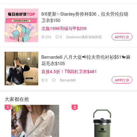
8/6更新✨Stanley拎拎杯$36，拉夫劳伦拉链
卫衣$150
北脸1996羽绒马甲$209
網圖來自維基百科、梅花
214
5
Dealmoon澳新省钱快报
APP打开
👆👇是不是梅花的花朵尖端都比較圓而且花朵都不是黏在一
起、是獨立從莖上開花、而且沒有花莖（花柄）、是直接黏
Bernardelli 八月大促📢拉夫劳伦衬衫$51🐎麻
在樹上的。通枝莖除了花、沒葉、屬於只有花的光棍師令！
花毛衣$105
直接4.5折！TB四杠卫衣$481
2
Bernardelli
APP打开
大家都在抢
1
2