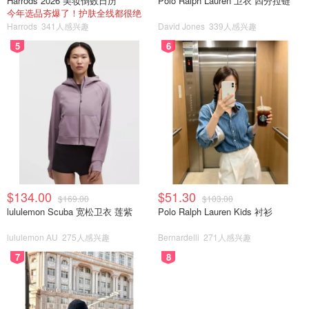
Harrods 2026 美妆倒数日历
Polo Ralph Lauren 卫衣 四分拉链
今年选品夯爆了！护肤全线都很绝
Harrods
341人感兴趣
David Jones
339人感兴趣
5
6
$134.00
$51.30
$169.00
$103.00
lululemon Scuba 宽松卫衣 莲紫
Polo Ralph Lauren Kids 衬衫
桃花、花朵尖端比較細長
lululemon AU
275人感兴趣
Bernardelli
271人感兴趣
7
8