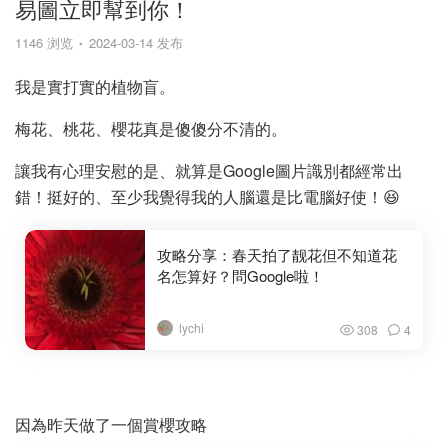
易圖立即幫到你！
1146 浏览
2024-03-14 发布
我是實打實的植物盲。
梅花、桃花、櫻花真是傻傻分不清的。
讓我有心理安慰的是、就算是Google圖片識別都經常出
錯！挺好的、至少我覺得我的人腦還是比電腦好使！😆
攻略分享：春天拍了靓花但不知道花
名怎算好？問Google啦！
lychi
308
4
因為昨天做了一個賞櫻攻略