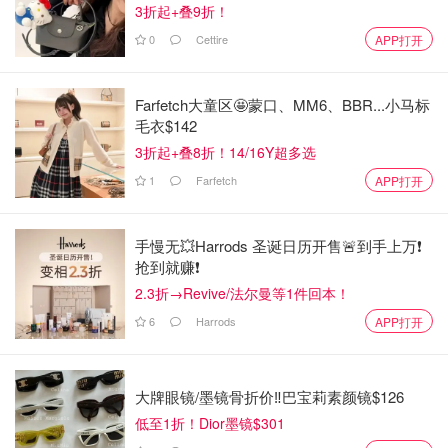
3折起+叠9折！
0
Cettire
APP打开
Farfetch大童区🤩蒙口、MM6、BBR...小马标
毛衣$142
3折起+叠8折！14/16Y超多选
1
Farfetch
APP打开
手慢无💥Harrods 圣诞日历开售🚨到手上万❗️
抢到就赚❗️
2.3折→Revive/法尔曼等1件回本！
6
Harrods
APP打开
大牌眼镜/墨镜骨折价‼️巴宝莉素颜镜$126
低至1折！Dior墨镜$301