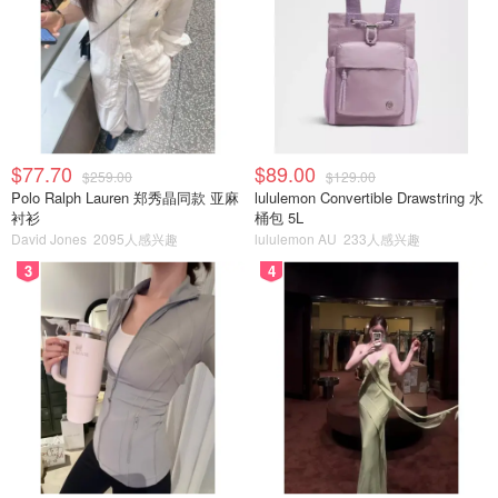
$77.70
$89.00
$259.00
$129.00
Polo Ralph Lauren 郑秀晶同款 亚麻
lululemon Convertible Drawstring 水
衬衫
桶包 5L
David Jones
2095人感兴趣
lululemon AU
233人感兴趣
3
4