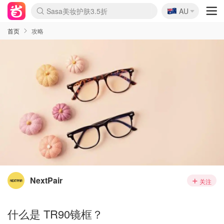
🇦🇺
Sasa美妆护肤3.5折
AU
lululemon折扣上新
SSENSE年中3折
FreshBeauty好价汇总
Cettire降价+叠9折
Farfetch折上8折
WWS Coles超市实拍
viagogo二手票捡漏
Myer清仓1折起
The Outnet奢牌1折起
David Jones 3折起
Flannels大牌1折
Perfumes Club护肤1折
AMIRO返校季6.2折
Oweek抽奖送Airpods
Amazon折扣汇总
eToro入金$200送$50
Amazon数码好物
ICONIC本周7.5折
ThedoubleF高奢地板价
Moose Knuckles 6折
丝芙兰5折起
EUFY官网3.7折起
Selenichast首饰2折
Trip机票酒店促销
YSL送5件彩妆礼
Amazon家居好物
BIGBANG巡演开票
David Jones时尚3折
Amazon美妆护肤
雅漾大喷$8
过敏原检测盒$33
伊索独家赠50ml沐浴露
科颜氏清仓3折
SEALIFE海洋馆门票6折
丝塔芙大白罐$16
订阅Newsletter送香薰
Cult Beauty 6.8折
Harrods圣诞日历2.3折
LN-CC奢牌私促3折
d'Alba空姐喷雾$16
EVE LOM套装逆天2折
Bernardelli独家4折
Adore Beauty 6折起
CT圣诞日历
Mytheresa奢品2.7折
Luxury Escapes 9折
Currentbody美容仪9折
卡诗9折+赠4件礼
MOON Garden Live
ALLSAINTS美衣3折
Roborock扫地机3.7折
Tingo Life水杯$24
Valentino官网5折
CR洗发护发6.3折
首页
攻略
NextPair
关注
什么是 TR90镜框？