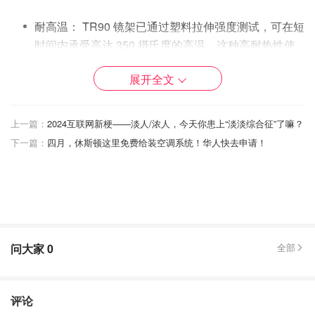
耐高温： TR90 镜架已通过塑料拉伸强度测试，可在短
时间内承受高达 350 摄氏度的高温。这种高耐热性使
您可以在极端环境下使用眼镜，而不必担心镜架因温度
展开全文
过高而损坏。
上一篇：
2024互联网新梗——淡人/浓人，今天你患上“淡淡综合征”了嘛？
安全、抗过敏： TR90 材料不含化学残留物，符合欧洲
下一篇：
四月，休斯顿这里免费给装空调系统！华人快去申请！
对食品级材料的要求，对人体无害。如果您对佩戴金属
材料过敏，TR90 镜架可为您提供舒适安全的替代选
择。
问大家
0
全部
色彩鲜艳： NextPair 的 TR90 镜架采用独特的生产方
法，在众多品牌中脱颖而出。NextPair 不使用喷漆，
而是使用均匀混合着色剂的液体基底，然后通过水压成
评论
型制作镜架。这种方法可确保镜架色彩持久、鲜艳、明