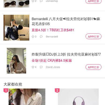
2
Jomashop
APP打开
Bernardelli 八月大促📢拉夫劳伦衬衫$51🐎麻
花毛衣$105
直接4.5折！TB四杠卫衣$481
3
Bernardelli
APP打开
炸裂升级💥DJ折上3折 拉夫劳伦亚麻衬衫$77
全场1折起 CK内裤$4.5捡漏
4
David Jones
APP打开
大家都在抢
1
2