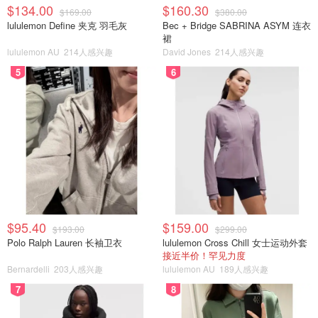
$134.00
$160.30
$169.00
$380.00
lululemon Define 夹克 羽毛灰
Bec + Bridge SABRINA ASYM 连衣
裙
lululemon AU
214人感兴趣
David Jones
214人感兴趣
5
6
$95.40
$159.00
$193.00
$299.00
Polo Ralph Lauren 长袖卫衣
lululemon Cross Chill 女士运动外套
接近半价！罕见力度
Bernardelli
203人感兴趣
lululemon AU
189人感兴趣
7
8