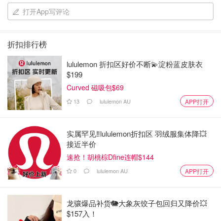
打开App写评论
亮，且不易氧化变黄或褪色。
折扣排行榜
✅总结
lululemon 折扣区好价不断💫淀粉蓝皮肤衣
$199
TR90 镜架以其轻便舒适、经久耐用、抗冲击、灵活多变和
Curved 磁吸包$69
时尚外观而成为现代人的必备之选。无论您注重舒适还是时
尚，TR90 眼镜都能满足您的需求。如果您想获得最佳的眼
13
lululemon AU
APP打开
镜护理和保护，请考虑选择
的 TR90 镜架。
Next Pair
实属罕见‼️lululemon折扣区 羽绒服集体降💥
接近半价
生活干货
速抢！胡桃棕Dfine连帽$144
0
lululemon AU
APP打开
龙骧爆品补货🐘大象灰饺子包回归又降价💥
$157入！