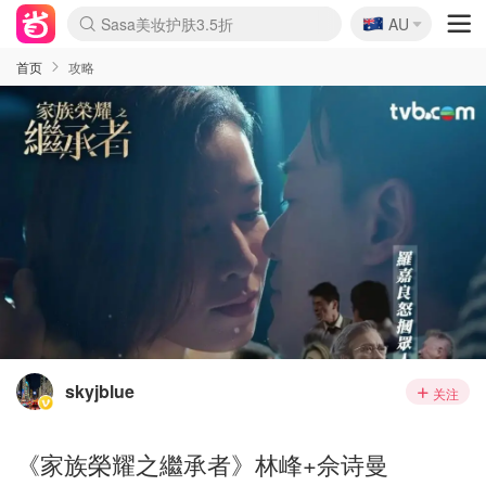
🇦🇺
Sasa美妆护肤3.5折
AU
lululemon本周上新
SSENSE年中3折
FreshBeauty好价汇总
Cettire降价+叠9折
Farfetch折上8折
WWS Coles超市实拍
viagogo二手票捡漏
Myer清仓1折起
The Outnet奢牌1折起
David Jones 3折起
Flannels大牌1折
Perfumes Club护肤1折
AMIRO返校季6.2折
Oweek抽奖送Airpods
Amazon折扣汇总
eToro入金$200送$50
Amazon数码好物
ICONIC本周7.5折
ThedoubleF高奢地板价
Moose Knuckles 6折
丝芙兰5折起
EUFY官网3.7折起
Selenichast首饰2折
Trip机票酒店促销
YSL送5件彩妆礼
Amazon家居好物
BIGBANG巡演开票
David Jones时尚3折
Amazon美妆护肤
雅漾大喷$8
过敏原检测盒$33
伊索独家赠50ml沐浴露
科颜氏送高保湿面霜
CW药房打折海报
SEALIFE海洋馆门票6折
丝塔芙大白罐$16
订阅Newsletter送香薰
Cult Beauty 6.8折
Harrods圣诞日历2.3折
LN-CC奢牌私促3折
d'Alba空姐喷雾$16
EVE LOM套装逆天2折
Bernardelli独家4折
Adore Beauty 6折起
CT圣诞日历
Mytheresa奢品2.7折
首页
攻略
skyjblue
关注
《家族榮耀之繼承者》林峰+佘诗曼