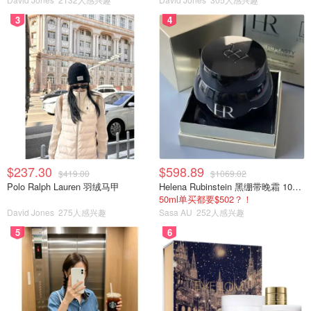
3
4
$237.30
$598.89
$419.00
$1069.02
Polo Ralph Lauren 羽绒马甲
Helena Rubinstein 黑绷带晚霜 100ml
50ml单买都要$502？！
David Jones
275人感兴趣
Sasa AU
252人感兴趣
5
6