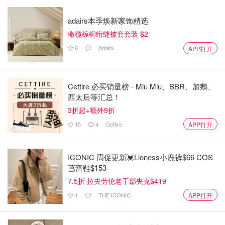
adairs本季焕新家饰精选
橄榄棕榈绗缝被套套装 $2
0
Adairs
APP打开
Cettire 必买销量榜 - Miu Miu、BBR、加鹅、
西太后等汇总！
3折起+额外9折
15
4
Cettire
APP打开
ICONIC 周促更新💓Lioness小鹿裤$66 COS
芭蕾鞋$153
7.5折 拉夫劳伦老干部夹克$419
1
THE ICONIC
APP打开