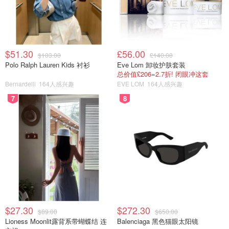
$51.30
£56.00
$103.00
£140.00
Polo Ralph Lauren Kids 衬衫
Eve Lom 卸妆护肤套装
总价值£206=2.7折! 闭眼冲这套
Bernardelli
164人感兴趣
EVE LOM
164人感兴趣
7
8
$27.30
$272.30
$89.00
$650.00
Lioness Moonlit露背系带蝴蝶结 连
Balenciaga 黑色猫眼太阳镜