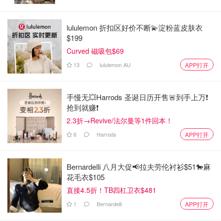
lululemon 折扣区好价不断💫淀粉蓝皮肤衣
$199
Curved 磁吸包$69
13
lululemon AU
APP打开
手慢无💥Harrods 圣诞日历开售🚨到手上万❗️
抢到就赚❗️
2.3折→Revive/法尔曼等1件回本！
6
Harrods
APP打开
Bernardelli 八月大促📢拉夫劳伦衬衫$51🐎麻
花毛衣$105
直接4.5折！TB四杠卫衣$481
1
Bernardelli
APP打开