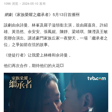
1096 浏览
2024-05-10 发布
網劇《家族榮耀之繼承者》5月13日首播🆕
該劇由佘詩曼、林峯及羅子溢領銜主演，並由羅嘉良、許紹
雄、黃浩然、余安安、張鳳妮、陳靜、梁靖琪、陳瀅及王敏
奕聯合演出。講述豪門家族丘家一夜變天，一場「繼承者之
位」之爭如箭在弦的故事。
《使徒行者》让我爱上林峰和佘诗曼，
他们再次合作，期待他们的火花💥