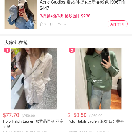
Acne Studios 爆款补货+上新🔥粉色1996T恤
$447
3折起+叠9折 格纹围巾$238
0
Cettire
APP打开
大家都在抢
1
2
$77.70
$150.50
$259.00
$269.00
Polo Ralph Lauren 郑秀晶同款 亚麻
Polo Ralph Lauren 卫衣 四分拉链
衬衫
David Jones
2132人感兴趣
David Jones
305人感兴趣