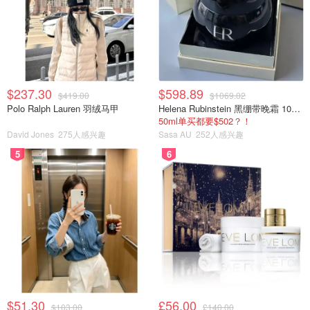
$237.30
$598.89
$419.00
$1069.02
Polo Ralph Lauren 羽绒马甲
Helena Rubinstein 黑绷带晚霜 100ml
50ml单买都要$502？！
David Jones
275人感兴趣
Sasa AU
252人感兴趣
5
6
$51.30
£56.00
$103.00
£140.00