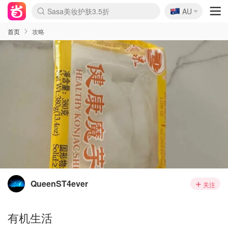
🇦🇺
Sasa美妆护肤3.5折
AU
lululemon本周上新
SSENSE年中3折
FreshBeauty好价汇总
Cettire降价+叠9折
Farfetch折上8折
WWS Coles超市实拍
viagogo二手票捡漏
Myer清仓1折起
The Outnet奢牌1折起
David Jones 3折起
Flannels大牌1折
Perfumes Club护肤1折
AMIRO返校季6.2折
Oweek抽奖送Airpods
Amazon折扣汇总
eToro入金$200送$50
Amazon数码好物
ICONIC本周7.5折
ThedoubleF高奢地板价
Moose Knuckles 6折
丝芙兰5折起
EUFY官网3.7折起
Selenichast首饰2折
Trip机票酒店促销
YSL送5件彩妆礼
Amazon家居好物
BIGBANG巡演开票
David Jones时尚3折
Amazon美妆护肤
雅漾大喷$8
过敏原检测盒$33
伊索独家赠50ml沐浴露
科颜氏送高保湿面霜
CW药房打折海报
SEALIFE海洋馆门票6折
丝塔芙大白罐$16
订阅Newsletter送香薰
Cult Beauty 6.8折
Harrods圣诞日历2.3折
LN-CC奢牌私促3折
d'Alba空姐喷雾$16
EVE LOM套装逆天2折
Bernardelli独家4折
Adore Beauty 6折起
CT圣诞日历
Mytheresa奢品2.7折
首页
攻略
QueenST4ever
关注
有机生活