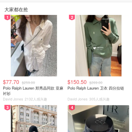
大家都在抢
1
2
$77.70
$150.50
$259.00
$269.00
Polo Ralph Lauren 郑秀晶同款 亚麻
Polo Ralph Lauren 卫衣 四分拉链
衬衫
David Jones
2132人感兴趣
David Jones
305人感兴趣
3
4