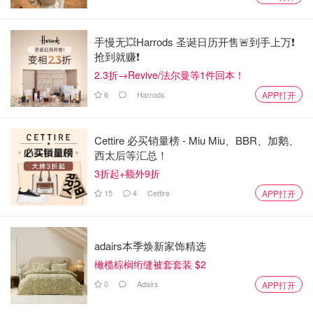
手慢无💥Harrods 圣诞日历开售🚨到手上万❗️
抢到就赚❗️
2.3折→Revive/法尔曼等1件回本！
6
Harrods
APP打开
Cettire 必买销量榜 - Miu Miu、BBR、加鹅、
西太后等汇总！
3折起+额外9折
15
4
Cettire
APP打开
adairs本季焕新家饰精选
橄榄棕榈绗缝被套套装 $2
0
Adairs
APP打开