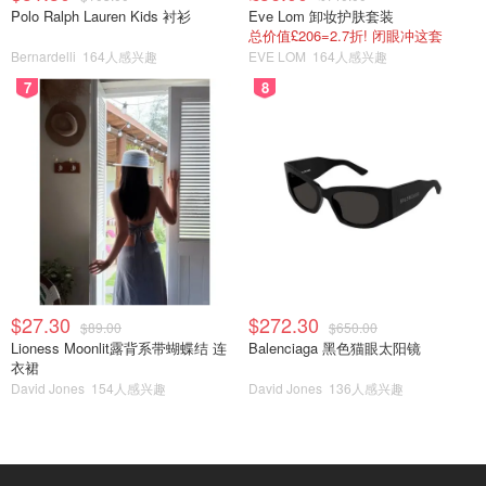
Polo Ralph Lauren Kids 衬衫
Eve Lom 卸妆护肤套装
总价值£206=2.7折! 闭眼冲这套
Bernardelli
164人感兴趣
EVE LOM
164人感兴趣
7
8
$27.30
$272.30
$89.00
$650.00
Lioness Moonlit露背系带蝴蝶结 连
Balenciaga 黑色猫眼太阳镜
衣裙
David Jones
154人感兴趣
David Jones
136人感兴趣