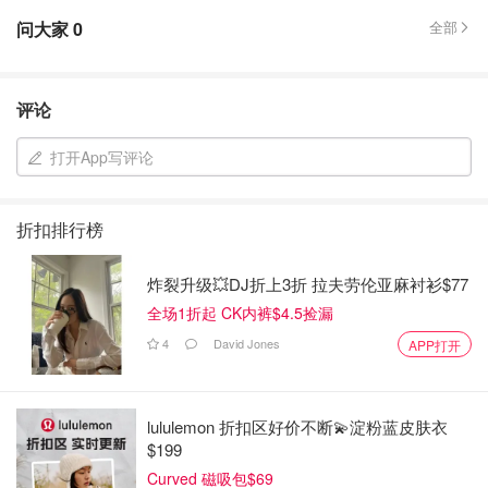
问大家
0
全部
评论
打开App写评论
折扣排行榜
炸裂升级💥DJ折上3折 拉夫劳伦亚麻衬衫$77
全场1折起 CK内裤$4.5捡漏
4
David Jones
APP打开
lululemon 折扣区好价不断💫淀粉蓝皮肤衣
$199
Curved 磁吸包$69