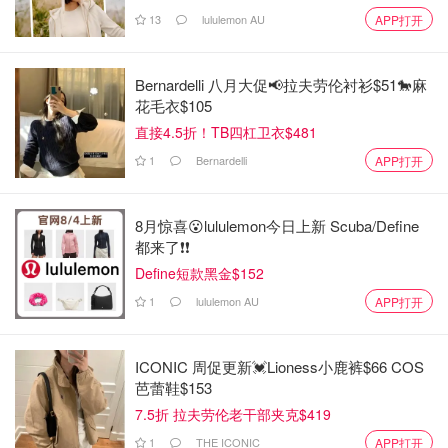
13
lululemon AU
APP打开
Bernardelli 八月大促📢拉夫劳伦衬衫$51🐎麻
花毛衣$105
直接4.5折！TB四杠卫衣$481
1
Bernardelli
APP打开
8月惊喜😮lululemon今日上新 Scuba/Define
都来了❗️❗️
Define短款黑金$152
1
lululemon AU
APP打开
ICONIC 周促更新💓Lioness小鹿裤$66 COS
芭蕾鞋$153
7.5折 拉夫劳伦老干部夹克$419
1
THE ICONIC
APP打开