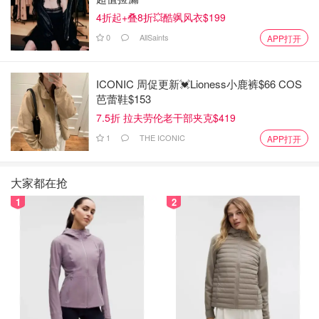
4折起+叠8折💥酷飒风衣$199
0
AllSaints
APP打开
ICONIC 周促更新💓Lioness小鹿裤$66 COS
芭蕾鞋$153
7.5折 拉夫劳伦老干部夹克$419
1
THE ICONIC
APP打开
大家都在抢
1
2