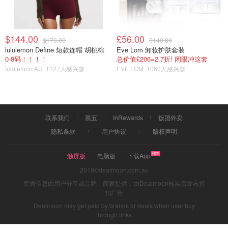
$144.00
£56.00
$179.00
£140.00
lululemon Define 短款连帽 胡桃棕
Eve Lom 卸妆护肤套装
0-8码！！！！
总价值£206=2.7折! 闭眼冲这套
lululemon AU
1127人感兴趣
EVE LOM
1060人感兴趣
联系我们
黑五
InRewards
饭团外卖
隐私条款
用户协议
版权声明
触屏版
电脑版
下载App
2019©dealmoon.com.au
页面信息由用户分享或品牌、商家提供，由Dealmoon核实后发布折
扣广告
Dealmoon may get paid by brands or deals when user buy
through links