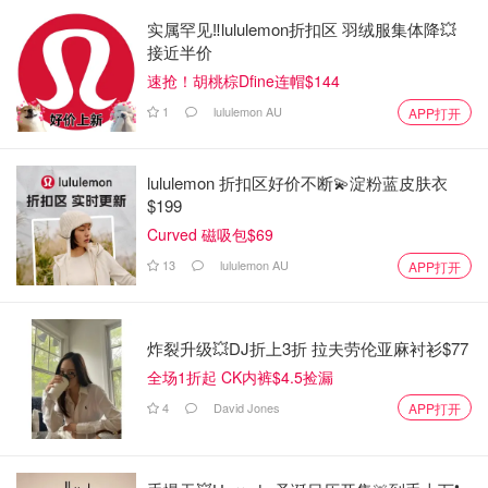
实属罕见‼️lululemon折扣区 羽绒服集体降💥
接近半价
速抢！胡桃棕Dfine连帽$144
1
lululemon AU
APP打开
lululemon 折扣区好价不断💫淀粉蓝皮肤衣
$199
Curved 磁吸包$69
13
lululemon AU
APP打开
炸裂升级💥DJ折上3折 拉夫劳伦亚麻衬衫$77
全场1折起 CK内裤$4.5捡漏
4
David Jones
APP打开