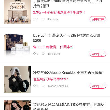
手慢无💥Harrods 圣诞日历开售🚨到手上万❗️
抢到就赚❗️
2.3折→Revive/法尔曼等1件回本！
6
Harrods
APP打开
Eve Lom 套装逆天价→2折起❓封面£56/原
£206
含200ml卸妆膏一件回本‼️
0
EVE LOM
APP打开
冷空气❄️❌️Moose Knuckles小剪刀再次降价❗️
低至6折 羽绒马甲$297
8
Moose Knuckles
APP打开
英伦摇滚风😎ALLSAINTS经典皮衣、碎花裙
超值捡漏