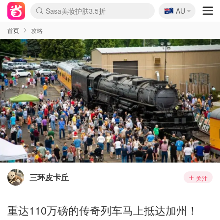
🇦🇺
Sasa美妆护肤3.5折
AU
lululemon折扣上新
SSENSE年中3折
FreshBeauty好价汇总
Cettire降价+叠9折
Farfetch折上8折
WWS Coles超市实拍
viagogo二手票捡漏
Myer清仓1折起
The Outnet奢牌1折起
David Jones 3折起
Flannels大牌1折
Perfumes Club护肤1折
AMIRO返校季6.2折
Oweek抽奖送Airpods
Amazon折扣汇总
eToro入金$200送$50
Amazon数码好物
ICONIC本周7.5折
ThedoubleF高奢地板价
Moose Knuckles 6折
丝芙兰5折起
EUFY官网3.7折起
Selenichast首饰2折
Trip机票酒店促销
YSL送5件彩妆礼
Amazon家居好物
BIGBANG巡演开票
David Jones时尚3折
Amazon美妆护肤
雅漾大喷$8
过敏原检测盒$33
伊索独家赠50ml沐浴露
科颜氏清仓3折
SEALIFE海洋馆门票6折
丝塔芙大白罐$16
订阅Newsletter送香薰
Cult Beauty 6.8折
Harrods圣诞日历2.3折
LN-CC奢牌私促3折
d'Alba空姐喷雾$16
EVE LOM套装逆天2折
Bernardelli独家4折
Adore Beauty 6折起
CT圣诞日历
Mytheresa奢品2.7折
Luxury Escapes 9折
Currentbody美容仪9折
MOON Garden Live
ALLSAINTS美衣3折
Roborock扫地机3.7折
Tingo Life水杯$24
Valentino官网5折
CR洗发护发6.3折
首页
攻略
三环皮卡丘
关注
重达110万磅的传奇列车马上抵达加州！