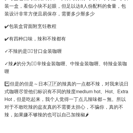
装一盒，看似小块不起眼，但足以达8人份配料的食量，包
装设计非常方便且易保存，需要多少掰多少
✔️包装盒背面附烹饪教程
✔️有四种口味，辣和不辣都有
✓不辣的是👉🏻甘口金装咖喱
✓辣🌶️的分为👉🏻辛辣金装咖喱、中辣金装咖喱、特辣金装咖
喱
*️⃣但是的但是～日本🇯🇵的辣真的一点都不辣，对我来说日
式咖喱尽管他们标识有不同的辣度medium hot、Hot、Extra
Hot，但是吃起来，我个人觉得一丁点儿辣味都～無。所以
对于不敢吃辣的盆友真的不需要太担心，不骗你，真的不
辣，如果嫌不够辣的也可以自己加辣椒🌶️