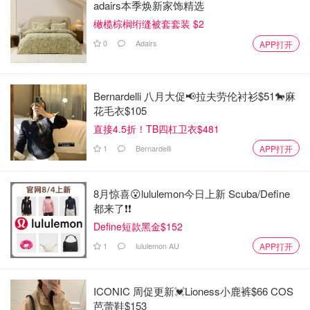
adairs本季焕新家饰精选
橄榄棕榈绗缝被套套装 $2
0
Adairs
APP打开
Bernardelli 八月大促📢拉夫劳伦衬衫$51🐎麻
花毛衣$105
直接4.5折！TB四杠卫衣$481
1
Bernardelli
APP打开
8月惊喜😮lululemon今日上新 Scuba/Define
都来了❗️❗️
Define短款黑金$152
1
lululemon AU
APP打开
ICONIC 周促更新💓Lioness小鹿裤$66 COS
芭蕾鞋$153