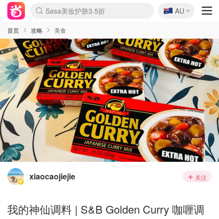
🇦🇺
Sasa美妆护肤3.5折
AU
lululemon本周上新
SSENSE年中3折
FreshBeauty好价汇总
Cettire降价+叠9折
Farfetch折上8折
WWS Coles超市实拍
viagogo二手票捡漏
Myer清仓1折起
The Outnet奢牌1折起
David Jones 3折起
Flannels大牌1折
Perfumes Club护肤1折
AMIRO返校季6.2折
Oweek抽奖送Airpods
Amazon折扣汇总
eToro入金$200送$50
Amazon数码好物
ICONIC本周7.5折
ThedoubleF高奢地板价
Moose Knuckles 6折
丝芙兰5折起
EUFY官网3.7折起
Selenichast首饰2折
Trip机票酒店促销
YSL送5件彩妆礼
Amazon家居好物
BIGBANG巡演开票
David Jones时尚3折
Amazon美妆护肤
雅漾大喷$8
过敏原检测盒$33
伊索独家赠50ml沐浴露
科颜氏送高保湿面霜
CW药房打折海报
SEALIFE海洋馆门票6折
丝塔芙大白罐$16
订阅Newsletter送香薰
Cult Beauty 6.8折
Harrods圣诞日历2.3折
LN-CC奢牌私促3折
d'Alba空姐喷雾$16
EVE LOM套装逆天2折
Bernardelli独家4折
Adore Beauty 6折起
CT圣诞日历
Mytheresa奢品2.7折
首页
攻略
美食
xiaocaojiejie
关注
我的神仙调料 | S&B Golden Curry 咖喱调