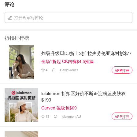
评论
打开App写评论
折扣排行榜
炸裂升级💥DJ折上3折 拉夫劳伦亚麻衬衫$77
全场1折起 CK内裤$4.5捡漏
4
David Jones
APP打开
lululemon 折扣区好价不断💫淀粉蓝皮肤衣
$199
Curved 磁吸包$69
13
lululemon AU
APP打开