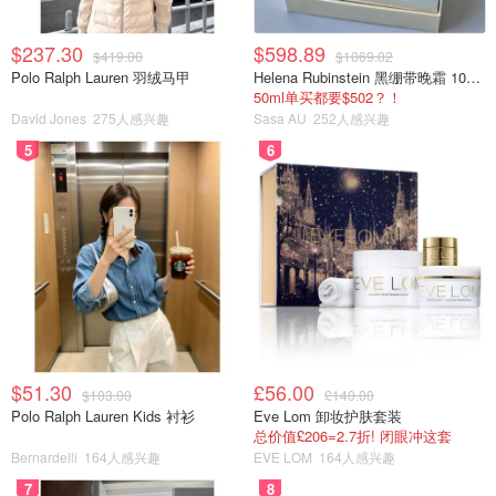
$237.30
$598.89
$419.00
$1069.02
Polo Ralph Lauren 羽绒马甲
Helena Rubinstein 黑绷带晚霜 100ml
50ml单买都要$502？！
David Jones
275人感兴趣
Sasa AU
252人感兴趣
5
6
$51.30
£56.00
$103.00
£140.00
Polo Ralph Lauren Kids 衬衫
Eve Lom 卸妆护肤套装
总价值£206=2.7折! 闭眼冲这套
Bernardelli
164人感兴趣
EVE LOM
164人感兴趣
7
8