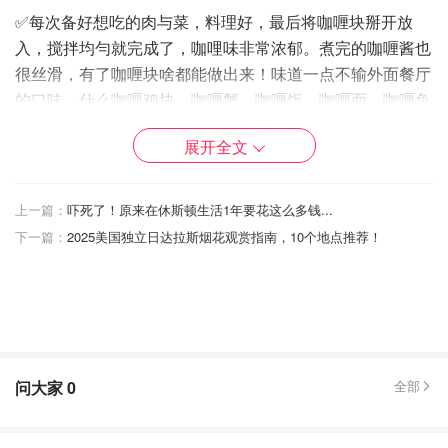
✅每次备好想吃的肉与菜，料理好，最后将咖喱块掰开放
入，搅拌均勻就完成了，咖哩味非常浓郁。煮完的咖喱酱也
很丝滑，有了咖喱块啥都能做出来！味道一点不输外面餐厅
的口味。什么咖喱鸡块、咖喱蟹、咖喱饭、咖喱面、咖喱鱼
蛋，爱吃什么配什么……轻松get一大家子或多人的美味，
展开全文
so easy
上一篇：
吓死了！原来在休斯顿生活1年要花这么多钱...
下一篇：
2025美国独立日达拉斯烟花观赏指南，10个地点推荐！
问大家
0
全部