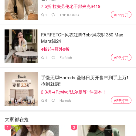
7.5折 拉夫劳伦老干部夹克$419
1
THE ICONIC
APP打开
FARFETCH风衣狂降❓bbr风衣$1350 Max
Mara$824
4折起+额外8折
1
Farfetch
APP打开
手慢无💥Harrods 圣诞日历开售🚨到手上万❗️
抢到就赚❗️
2.3折→Revive/法尔曼等1件回本！
6
Harrods
APP打开
大家都在抢
1
2