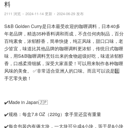
料
2111 浏览
2024-11-14 更新
2024-06-29 发布
S&B Golden Curry是日本最受欢迎的咖喱调料，日本40多
年老品牌，精选35种香料调和而成，不含任何肉制品，百分
百纯素食，浓郁醇香，简单快捷，纯正风味，甜口口味，老
少皆宜，味道比其他品牌的咖喱调料更浓郁，传统日式咖喱
味，用S&B咖喱调料烹饪出来的食物超级好吃，味道浓郁醇
香，口感柔滑细腻，深受大家喜爱！可以用来制作各种咖喱
风味的美食。 ✅非常适合亚洲人的口味。而且可以说是0️⃣
手艺零失败！
✔️Made in Japan🇯🇵
✔️规格：每盒7.8 OZ（220g）拿手里还蛮有重量
✔️每盒包装内有俩大块，一大块可分成4小块，等于是8小块