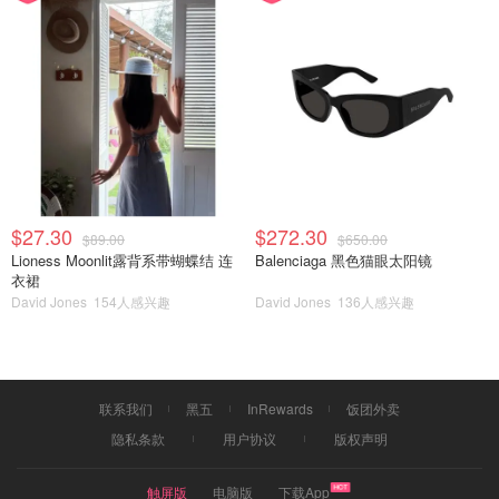
$27.30
$272.30
$89.00
$650.00
Lioness Moonlit露背系带蝴蝶结 连
Balenciaga 黑色猫眼太阳镜
衣裙
David Jones
154人感兴趣
David Jones
136人感兴趣
联系我们
黑五
InRewards
饭团外卖
隐私条款
用户协议
版权声明
触屏版
电脑版
下载App