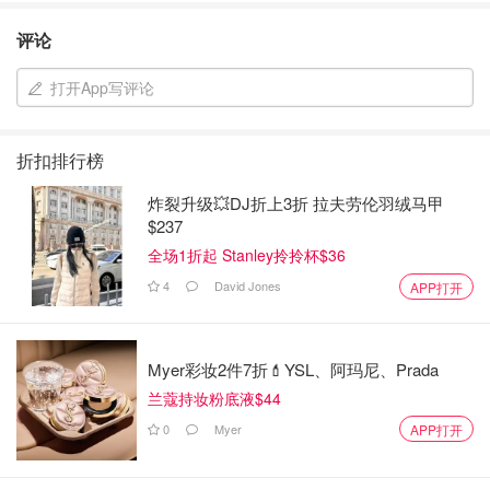
评论
打开App写评论
折扣排行榜
炸裂升级💥DJ折上3折 拉夫劳伦羽绒马甲
$237
全场1折起 Stanley拎拎杯$36
4
David Jones
APP打开
Myer彩妆2件7折💄YSL、阿玛尼、Prada
兰蔻持妆粉底液$44
0
Myer
APP打开