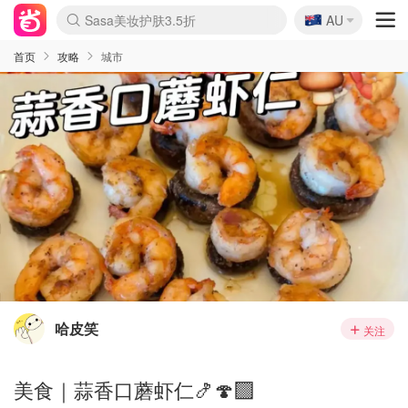
🇦🇺
Sasa美妆护肤3.5折
AU
lululemon折扣上新
SSENSE年中2.5折
FreshBeauty好价汇总
Cettire降价+叠9折
WWS Coles超市实拍
viagogo二手票捡漏
Myer超级周末
The Outnet奢牌1折起
David Jones 3折起
Flannels大牌1折
Perfumes Club护肤1折
AMIRO面罩$251
Amazon折扣汇总
eToro入金$200送$50
Amazon数码好物
ICONIC本周7.5折
ThedoubleF高奢地板价
Moose Knuckles 6折
丝芙兰5折起
EUFY摄像头$98
Selenichast首饰2折
Trip机票酒店促销
YSL送5件彩妆礼
Amazon家居好物
Amazon美妆护肤
雅漾大喷$8
过敏原检测盒$33
伊索独家赠50ml沐浴露
科颜氏高保湿面霜$29
SEALIFE海洋馆门票6折
丝塔芙大白罐$16
订阅Newsletter送香薰
Cult Beauty 6.8折
Harrods圣诞日历$525
LN-CC奢牌私促3折
d'Alba空姐喷雾$16
EVE LOM套装£56
Bernardelli独家4折
Adore Beauty 6折起
CT圣诞日历
Mytheresa奢品2.7折
Luxury Escapes 9折
Currentbody美容仪$881
MOON Garden Live
Roborock扫地机$649
Tingo Life水杯$24
Valentino官网5折
CR洗护套装$23
修丽可4件套$159
Myer彩妆2件7折
GANNI官网4.5折
Stylevana韩妆4折
Tessabit高奢8.5折
OGX洗发水$11
Amazon阿德莱德次日达
卡诗8.5折+赠礼
Philips Hue灯具8折
首页
攻略
城市
哈皮笑
关注
美食｜蒜香口蘑虾仁🍤🍄‍🟫