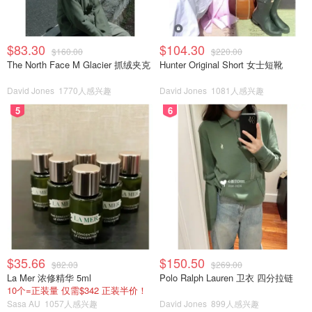
$83.30
$104.30
$160.00
$220.00
The North Face M Glacier 抓绒夹克
Hunter Original Short 女士短靴
David Jones
1770人感兴趣
David Jones
1081人感兴趣
5
6
$35.66
$150.50
$82.03
$269.00
La Mer 浓修精华 5ml
Polo Ralph Lauren 卫衣 四分拉链
10个=正装量 仅需$342 正装半价！
Sasa AU
1057人感兴趣
David Jones
899人感兴趣