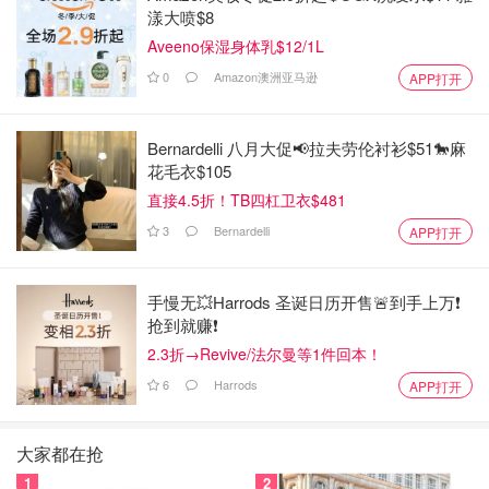
漾大喷$8
Aveeno保湿身体乳$12/1L
0
Amazon澳洲亚马逊
APP打开
Bernardelli 八月大促📢拉夫劳伦衬衫$51🐎麻
花毛衣$105
直接4.5折！TB四杠卫衣$481
3
Bernardelli
APP打开
手慢无💥Harrods 圣诞日历开售🚨到手上万❗️
抢到就赚❗️
2.3折→Revive/法尔曼等1件回本！
6
Harrods
APP打开
大家都在抢
1
2