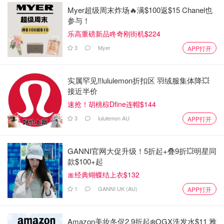
Myer超级周末炸场🔥满$100返$15 Chanel也
参与！
乐高重磅新品咚奇刚街机$224
3
Myer
APP打开
实属罕见‼️lululemon折扣区 羽绒服集体降💥
接近半价
速抢！胡桃棕Dfine连帽$144
3
lululemon AU
APP打开
GANNI官网大促升级！5折起+叠9折💥明星同
款$100+起
🎀经典蝴蝶结上衣$132
1
GANNI UK (AU)
APP打开
Amazon美妆冬促2.9折起❄️OGX洗发水$11 雅