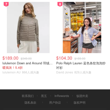
7
8
$189.00
$104.30
$349.00
$189.00
lululemon Down and Around 羽绒夹克
Polo Ralph Lauren 蓝色条纹泡泡纱
暖揭灰！5.4折
衬衫
lululemon AU
866人感兴趣
David Jones
829人感兴趣
联系我们
黑五
InRewards
饭团外卖
隐私条款
用户协议
版权声明