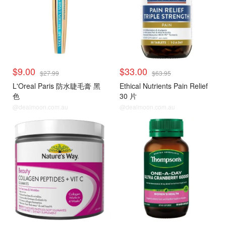
$9.00
$33.00
$27.99
$63.95
L'Oreal Paris 防水睫毛膏 黑
Ethical Nutrients Pain Relief
色
30 片
@dealmoon.com.au
@dealmoon.com.au