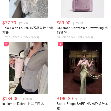
$77.70
$89.00
$259.00
$129.00
Polo Ralph Lauren 郑秀晶同款 亚麻
lululemon Convertible Drawstring 水
衬衫
桶包 5L
David Jones
2095人感兴趣
lululemon AU
233人感兴趣
3
4
$134.00
$160.30
$169.00
$380.00
lululemon Define 夹克 羽毛灰
Bec + Bridge SABRINA ASYM 连衣
裙