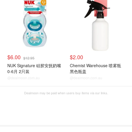
$6.00
$2.00
$12.95
NUK Signature 硅胶安抚奶嘴
Chemist Warehouse 喷雾瓶
0-6月 2只装
黑色瓶盖
@dealmoon.com.au
@dealmoon.com.au
Dealmoon may be paid when users buy items via our links.