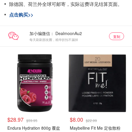
除德国、荷兰外全球可邮寄，实际运费详见结算页面。
点击购买>>
加小编微信：
复制
每天刷刷朋友圈，精华折扣不漏掉
$28.97
$8.00
$59.95
$22.99
Endura Hydration 800g 覆盆
Maybelline Fit Me 定妆散粉