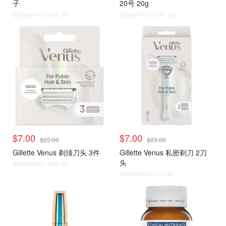
子
20号 20g
@dealmoon.com.au
@dealmoon.com.au
$7.00
$7.00
$23.00
$23.00
Gillette Venus 剃须刀头 3件
Gillette Venus 私密剃刀 2刀
头
@dealmoon.com.au
@dealmoon.com.au