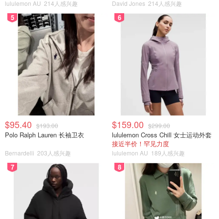
lululemon AU
214人感兴趣
David Jones
214人感兴趣
5
6
$95.40
$159.00
$193.00
$299.00
Polo Ralph Lauren 长袖卫衣
lululemon Cross Chill 女士运动外套
接近半价！罕见力度
Bernardelli
203人感兴趣
lululemon AU
189人感兴趣
7
8