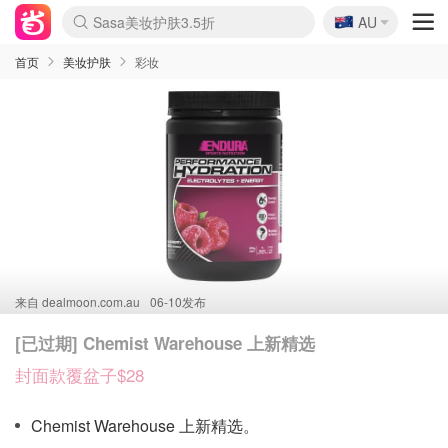
🇦🇺
Sasa美妆护肤3.5折
AU
lululemon折扣上新
SSENSE年中3折
FreshBeauty好价汇总
Cettire降价+叠9折
Farfetch折上8折
WWS Coles超市实拍
viagogo二手票捡漏
Myer清仓1折起
The Outnet奢牌1折起
David Jones 3折起
Flannels大牌1折
Perfumes Club护肤1折
AMIRO返校季6.2折
Oweek抽奖送Airpods
Amazon折扣汇总
eToro入金$200送$50
Amazon数码好物
ICONIC本周7.5折
ThedoubleF高奢地板价
Moose Knuckles 6折
丝芙兰5折起
EUFY官网3.7折起
Selenichast首饰2折
Trip机票酒店促销
YSL送5件彩妆礼
Amazon家居好物
BIGBANG巡演开票
David Jones时尚3折
Amazon美妆护肤
雅漾大喷$8
过敏原检测盒$33
伊索独家赠50ml沐浴露
科颜氏清仓3折
SEALIFE海洋馆门票6折
丝塔芙大白罐$16
订阅Newsletter送香薰
Cult Beauty 6.8折
Harrods圣诞日历2.3折
LN-CC奢牌私促3折
d'Alba空姐喷雾$16
EVE LOM套装逆天2折
Bernardelli独家4折
Adore Beauty 6折起
CT圣诞日历
Mytheresa奢品2.7折
Luxury Escapes 9折
Currentbody美容仪9折
卡诗9折+赠4件礼
MOON Garden Live
ALLSAINTS美衣3折
Roborock扫地机3.7折
Tingo Life水杯$24
Valentino官网5折
CR洗发护发6.3折
首页
美妆护肤
彩妆
来自
dealmoon.com.au
06-10发布
[已过期] Chemist Warehouse 上新精选
封面款覆盆子$28
Chemist Warehouse 上新精选。