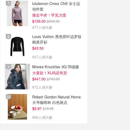
lululemon Cross Chill 女士运
动外套
接近半价！罕见力度
$159.00
$299.00
977人感兴趣
Louis Vuitton 黑色荷叶边罗纹
棉质开衫
$43.50
927人感兴趣
Moose Knuckles 3Q 羽绒服
大童款！XL码还有货
$447.00
$745.00
872人感兴趣
Robert Gordon Natural Home
大号咖啡杯 白色斑点
$9.97
$19.95
868人感兴趣