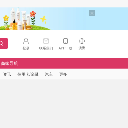
澳洲
登录
联系我们
APP下载
🇺🇸
美国
商家导航
🇨🇳
中国
资讯
信用卡/金融
汽车
更多
🇨🇦
加拿大
扫码下载 App
🇬🇧
英国
Download on the
App Store
🇩🇪
德国
Download the
Android App
🇫🇷
法国