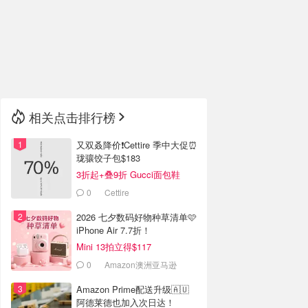
🇮🇹
意大利
🇦🇺
澳洲
🇳🇿
新西兰
相关点击排行榜
又双叒降价❗️Cettire 季中大促⏰
珑骧饺子包$183
3折起+叠9折 Gucci面包鞋
$991
0
Cettire
2026 七夕数码好物种草清单🩷
iPhone Air 7.7折！
Mini 13拍立得$117
0
Amazon澳洲亚马逊
Amazon Prime配送升级🇦🇺
阿德莱德也加入次日达！