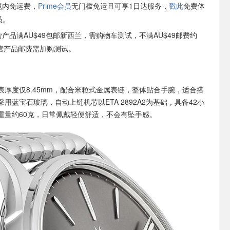
境内免运费，
Prime会员
无门槛免运且可享1日达服务，
戳此
免费体
员。
自营产品满AU$49包邮新西兰，需购物车测试，不满AU$49邮费约
非自营产品邮费需加购测试。
表厚度仅8.45mm，配合米粒式金属表链，整体贴合手腕，适合搭
用蓝宝石玻璃，自动上链机芯以ETA 2892A2为基础，具备42小
重量约60克，日常佩戴轻便舒适，不会有坠手感。