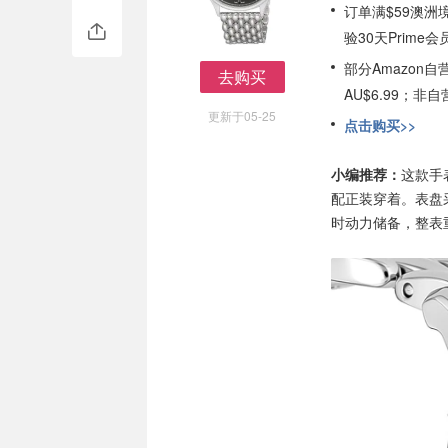
订单满$59澳洲
验30天Prime会
部分Amazon
去购买
AU$6.99；
去购买
更新于05-25
点击购买>>
小编推荐：
这款手
配正装穿着。表盘采
时动力储备，整表