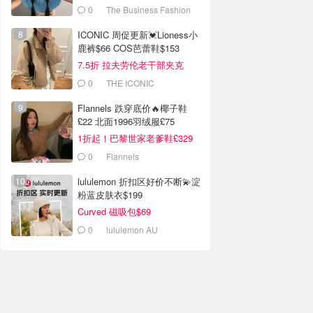
0
The Business Fashion
ICONIC 周促更新💓Lioness小
鹿裤$66 COS芭蕾鞋$153
7.5折 拉夫劳伦老干部夹克
$419
0
THE ICONIC
Flannels 跌穿底价🔥椰子鞋
£22 北面1996羽绒服£75
1折起！巴黎世家老爹鞋£329
抢！
0
Flannels
lululemon 折扣区好价不断💫淀
粉蓝皮肤衣$199
Curved 磁吸包$69
0
lululemon AU