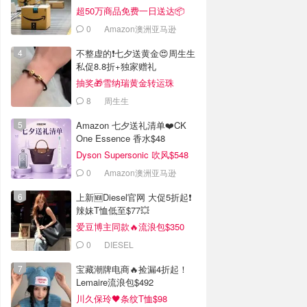
超50万商品免费一日送达📦
0
Amazon澳洲亚马逊
不整虚的❗️七夕送黄金😍周生生
私促8.8折+独家赠礼
抽奖🎁雪纳瑞黄金转运珠
8
周生生
Amazon 七夕送礼清单❤️CK
One Essence 香水$48
Dyson Supersonic 吹风$548
0
Amazon澳洲亚马逊
上新🆕Diesel官网 大促5折起❗️
辣妹T恤低至$77💥
爱豆博主同款🔥流浪包$350
0
DIESEL
宝藏潮牌电商🔥捡漏4折起！
Lemaire流浪包$492
川久保玲🖤条纹T恤$98