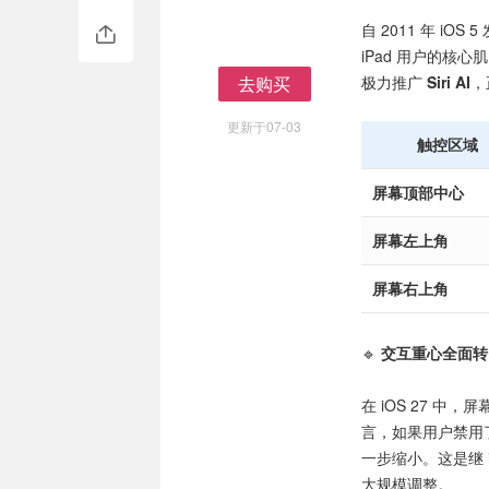
自 2011 年 iO
iPad 用户的核心肌
去购买
极力推广
Siri AI
，
去购买
更新于07-03
触控区域
屏幕顶部中心
屏幕左上角
屏幕右上角
🔹
交互重心全面转向
在 iOS 27 中，
言，如果用户禁用了
一步缩小。这是继 
大规模调整。