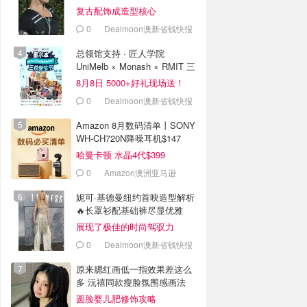
复古配饰成造型核心
0
Dealmoon澳新省钱快报
总领馆支持 · 匠人学院
UniMelb × Monash × RMIT 三
校新生节
8月8日 5000+好礼现场送！
0
Dealmoon澳新省钱快报
Amazon 8月数码清单丨SONY
WH-CH720N降噪耳机$147
哈曼卡顿 水晶4代$399
0
Amazon澳洲亚马逊
妮可·基德曼纽约首映造型解析
🔥长罩衫配基础裤尽显优雅
展现了极佳的时尚驾驭力
0
Dealmoon澳新省钱快报
原来腮红画低一指效果差这么
多 沅禧同款瘦脸氛围感画法
圆脸婴儿肥修饰攻略