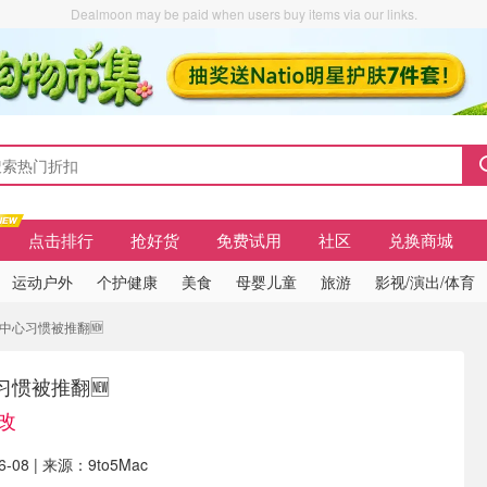
Dealmoon may be paid when users buy items via our links.
点击排行
抢好货
免费试用
社区
兑换商城
运动户外
个护健康
美食
母婴儿童
旅游
影视/演出/体育
通知中心习惯被推翻🆕
习惯被推翻🆕
大改
-08 | 来源：9to5Mac