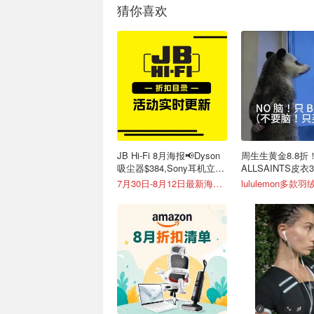
猜你喜欢
JB Hi-Fi 8月海报📢Dyson
周生生黄金8.8折
吸尘器$384,Sony耳机立减
ALLSAINTS皮衣
$150
颜氏高保湿套装3.
7月30日-8月12日最新海报！