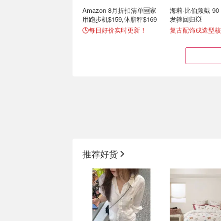
Amazon 8月折扣清单🆕家
海莉·比伯频戴 90
用跑步机$159,体脂秤$169
发箍回归💥
🕒每日好价实时更新！
复古配饰成造型核
澳洲留学2026 S2 Oweek
2026新品唇彩大赏 
生活攻略手册 - 购物, 旅游,
与MAC镜面唇釉
推荐好货
生活, 美食
评论分享送🍎苹果Airpods‼️
一篇速看