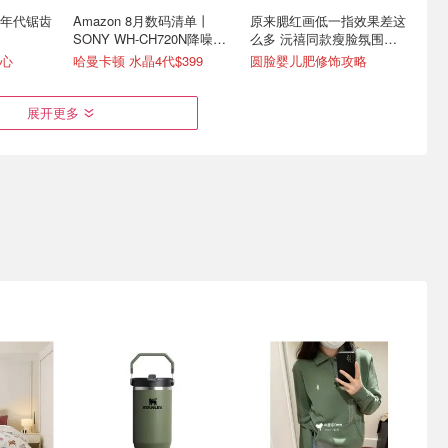
 年代锯齿
Amazon 8月数码清单丨
原来腮红画低一指效果差这
SONY WH-CH720N降噪耳
么多 沅禧同款瘦脸氛围感
机$147
画法
心
哈曼卡顿 水晶4代$399
圆脸婴儿肥修饰攻略
展开更多
Chanel
iPhone Ultra 尺寸对比
iPhone 顶部下拉手势迎来
测评
重大变动
iPad mini 级的折叠屏体验
iOS 27 强推 Siri AI