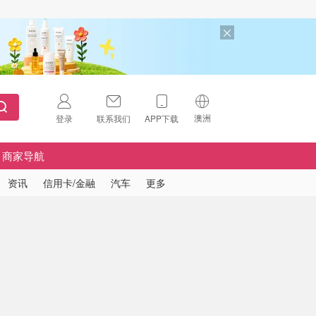
澳洲
登录
联系我们
APP下载
🇺🇸
美国
商家导航
🇨🇳
中国
资讯
信用卡/金融
汽车
更多
🇨🇦
加拿大
扫码下载 App
🇬🇧
英国
Download on the
App Store
🇩🇪
德国
Download the
Android App
🇫🇷
法国