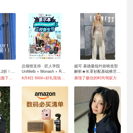
！
总领馆支持 · 匠人学院
妮可·基德曼纽约首映造型
3.2折！科
UniMelb × Monash × RMIT
解析🔥长罩衫配基础裤尽显
9折
三校新生节
优雅
lululemon多款羽绒服下折扣！
8月8日 5000+好礼现场送！
展现了极佳的时尚驾驭力