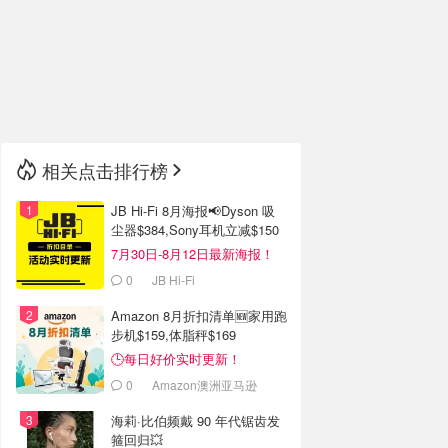
🇮🇹
意大利
🇦🇺
澳洲
🇳🇿
新西兰
相关点击排行榜
JB Hi-Fi 8月海报📢Dyson 吸
尘器$384,Sony耳机立减$150
7月30日-8月12日最新海报！
0
JB Hi-Fi
Amazon 8月折扣清单🆕家用跑
步机$159,体脂秤$169
🕒每日好价实时更新！
0
Amazon澳洲亚马逊
海莉·比伯频戴 90 年代锯齿发
箍回归💥