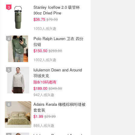
Stanley Iceflow 2.0 吸管杯
30oz Dried Pine
$36.75
$70.00
1053人感兴趣
Polo Ralph Lauren 卫衣 四分
拉链
$150.50
$269.00
1002人感兴趣
lululemon Down and Around
羽绒夹克
除8/10码都有
$189.00
$349.00
942人感兴趣
Adairs Kerala 橄榄棕榈绗缝被
套套装
$1.99
$29.99
886人感兴趣