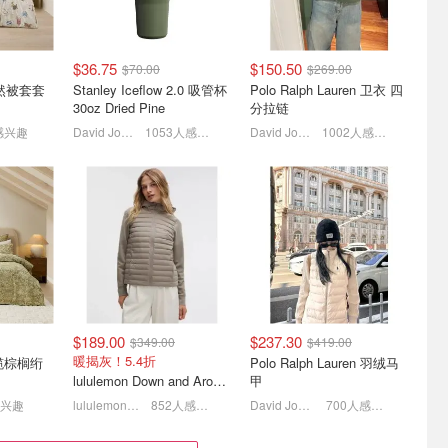
$36.75
$150.50
$70.00
$269.00
秋趋势预
🍧Sugar Trend手作甜品试
Le Labo北京城市限定‼️
 天然被套套
Stanley Iceflow 2.0 吸管杯
Polo Ralph Lauren 卫衣 四
香，电光
营业，悉尼Chatswood新店
SHIU 25芳樟浓香水正式亮
30oz Dried Pine
分拉链
开业！
相
免费甜品+限定伴手礼领取
灵感源自历史性建筑
感兴趣
David Jones
1053人感兴趣
David Jones
1002人感兴趣
$189.00
$237.30
$349.00
$419.00
8月精选 日
制霸北美街头：HOKA与
早八人必看 一支腮红搞定
暖揭灰！5.4折
 橄榄棕榈绗
Polo Ralph Lauren 羽绒马
UGG母公司首季营收突破
全脸
lululemon Down and Around 羽绒夹克
甲
10亿美元
/10个
HOKA贡献了近七成
拿捏同色系氛围感
感兴趣
lululemon AU
852人感兴趣
David Jones
700人感兴趣