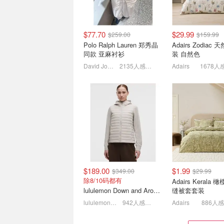
$77.70
$29.99
$259.00
$159.99
2026年网红圈大变天❓揭秘
PRADA 2026早
Polo Ralph Lauren 郑秀晶
Adairs Zodiac
博主倦怠与消费疲劳现状
览：赞达亚代言新
同款 亚麻衬衫
装 自然色
紫色系
单纯的流量时代已落幕
彩妆下月登场
David Jones
2135人感兴趣
Adairs
1678人
$189.00
$1.99
$349.00
$29.99
南欧野火告急 30万人撤离‼️
Amazon Haul
除8/10码都有
Adairs Kerala
库克宣布紧急驰援
用品不超$2
lululemon Down and Around 羽绒夹克
缝被套套装
Apple 将为提供捐赠支持
厨房清洁海绵$3.2
lululemon AU
942人感兴趣
Adairs
886人