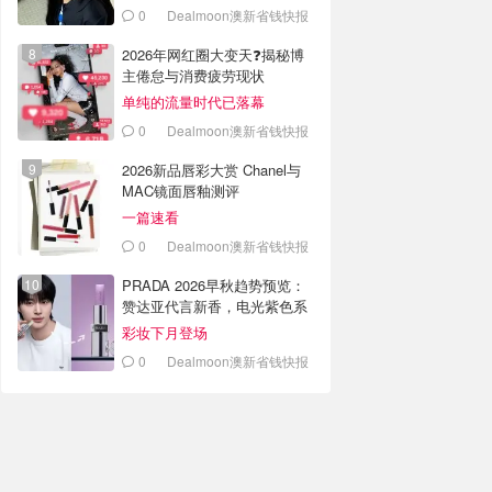
0
Dealmoon澳新省钱快报
2026年网红圈大变天❓揭秘博
主倦怠与消费疲劳现状
单纯的流量时代已落幕
0
Dealmoon澳新省钱快报
2026新品唇彩大赏 Chanel与
MAC镜面唇釉测评
一篇速看
0
Dealmoon澳新省钱快报
PRADA 2026早秋趋势预览：
赞达亚代言新香，电光紫色系
彩妆下月登场
0
Dealmoon澳新省钱快报