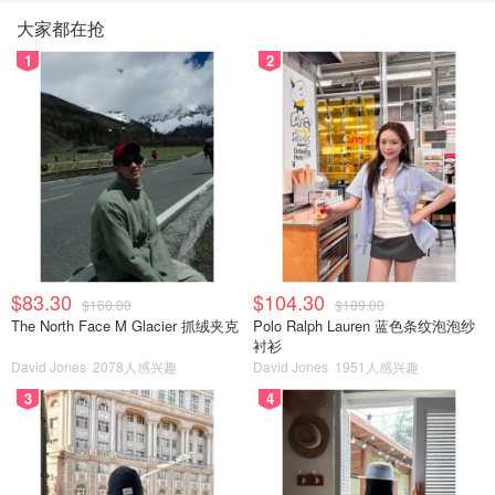
大家都在抢
1
2
$83.30
$104.30
$160.00
$189.00
The North Face M Glacier 抓绒夹克
Polo Ralph Lauren 蓝色条纹泡泡纱
衬衫
David Jones
2078人感兴趣
David Jones
1951人感兴趣
3
4