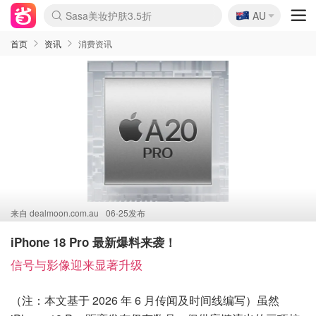
🇦🇺
Sasa美妆护肤3.5折
AU
lululemon折扣上新
SSENSE年中2.5折
FreshBeauty好价汇总
Cettire降价+叠9折
WWS Coles超市实拍
viagogo二手票捡漏
Myer超级周末
The Outnet奢牌1折起
David Jones 3折起
Flannels大牌1折
Perfumes Club护肤1折
AMIRO面罩$251
Amazon折扣汇总
eToro入金$200送$50
Amazon数码好物
ICONIC本周7.5折
ThedoubleF高奢地板价
Moose Knuckles 6折
丝芙兰5折起
EUFY摄像头$98
Selenichast首饰2折
Trip机票酒店促销
YSL送5件彩妆礼
Amazon家居好物
Amazon美妆护肤
雅漾大喷$8
过敏原检测盒$33
伊索独家赠50ml沐浴露
科颜氏高保湿面霜$29
SEALIFE海洋馆门票6折
丝塔芙大白罐$16
订阅Newsletter送香薰
Cult Beauty 6.8折
Harrods圣诞日历$525
LN-CC奢牌私促3折
d'Alba空姐喷雾$16
EVE LOM套装£56
Bernardelli独家4折
Adore Beauty 6折起
CT圣诞日历
Mytheresa奢品2.7折
Luxury Escapes 9折
Currentbody美容仪$881
MOON Garden Live
Roborock扫地机$649
Tingo Life水杯$24
Valentino官网5折
CR洗护套装$23
修丽可4件套$159
Myer彩妆2件7折
GANNI官网4.5折
Stylevana韩妆4折
Tessabit高奢8.5折
OGX洗发水$11
Amazon阿德莱德次日达
卡诗8.5折+赠礼
Philips Hue灯具8折
首页
资讯
消费资讯
来自
dealmoon.com.au
06-25发布
iPhone 18 Pro 最新爆料来袭！
信号与影像迎来显著升级
（注：本文基于 2026 年 6 月传闻及时间线编写）虽然