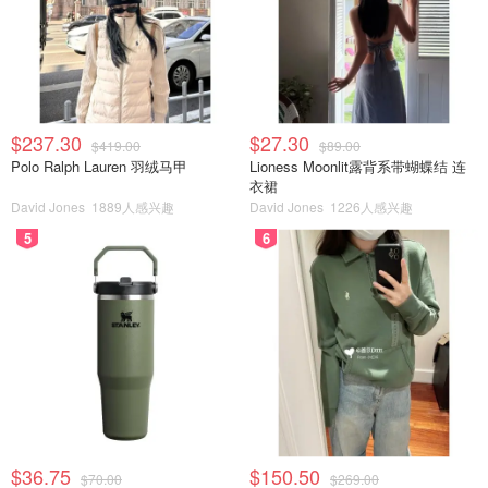
$237.30
$27.30
$419.00
$89.00
Polo Ralph Lauren 羽绒马甲
Lioness Moonlit露背系带蝴蝶结 连
衣裙
David Jones
1889人感兴趣
David Jones
1226人感兴趣
5
6
$36.75
$150.50
$70.00
$269.00