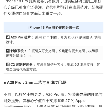
iPhone 18 Pro 距离发布仍有数月，但供应链流出的三项核
心升级已引发广泛关注。这代机型预计在底层芯片、影像硬
件及通信自研化方面迈出重要一步。
iPhone 18 Pro 核心传闻升级一览
1️⃣ A20 Pro 芯片：
采用 2nm 制程，专为 iOS 27 的深度 AI 功能
设计。
2️⃣ 影像系统：
主摄引入可变光圈，长焦配备更大光圈，模组厚
度预计增加 2mm。
3️⃣ C2 调制解调器：
苹果自研信号芯片，集成 5G 卫星支持，旨
在全面替代高通方案。
■ A20 Pro：2nm 工艺与 AI 算力飞跃
不同于以往的小幅更迭，A20 Pro 预计将带来显著的性能与
能效提升。其核心价值在于支撑 iOS 27 的 Apple
Intelligence 进化。由于 Siri 等 AI 功能对算力需求严苛，新