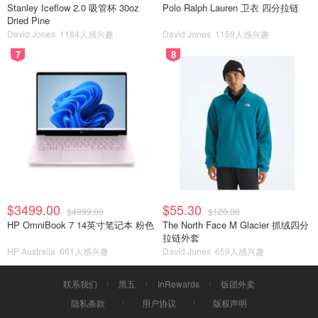
Stanley Iceflow 2.0 吸管杯 30oz
Polo Ralph Lauren 卫衣 四分拉链
Dried Pine
David Jones
1184人感兴趣
David Jones
1159人感兴趣
7
8
$3499.00
$55.30
$4999.00
$120.00
HP OmniBook 7 14英寸笔记本 粉色
The North Face M Glacier 抓绒四分
拉链外套
HP Australia
661人感兴趣
David Jones
659人感兴趣
联系我们
黑五
InRewards
饭团外卖
隐私条款
用户协议
版权声明