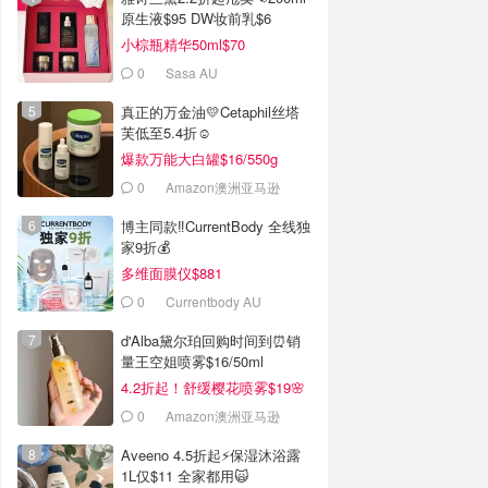
原生液$95 DW妆前乳$6
小棕瓶精华50ml$70
0
Sasa AU
真正的万金油💛Cetaphil丝塔
芙低至5.4折☺️
爆款万能大白罐$16/550g
0
Amazon澳洲亚马逊
博主同款‼️CurrentBody 全线独
家9折💰
多维面膜仪$881
0
Currentbody AU
d'Alba黛尔珀回购时间到⏰️销
量王空姐喷雾$16/50ml
4.2折起！舒缓樱花喷雾$19🌸
0
Amazon澳洲亚马逊
Aveeno 4.5折起⚡️保湿沐浴露
1L仅$11 全家都用🙀