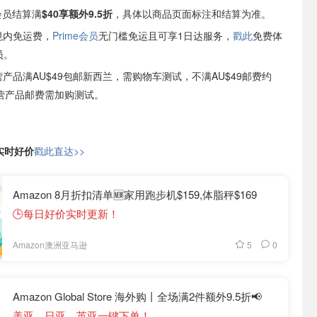
e会员结算满
$40享额外9.5折
，具体以商品页面标注和结算为准。
境内免运费，
Prime会员
无门槛免运且可享1日达服务，
戳此
免费体
员。
自营产品满AU$49包邮新西兰，需购物车测试，不满AU$49邮费约
非自营产品邮费需加购测试。
日实时好价
戳此直达>>
Amazon 8月折扣清单🆕家用跑步机$159,体脂秤$169
🕒每日好价实时更新！
5
0
Amazon澳洲亚马逊
Amazon Global Store 海外购丨全场满2件额外9.5折📢
美亚、日亚、英亚一键下单！