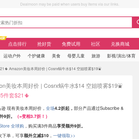
Dealmoon may be paid when users buy items via our links.
点击排行
抢好货
免费试用
社区
兑换商城
运动户外
个护健康
美食
母婴儿童
旅游
影视/演出/体育
21🌵 Amazon美妆本周好价 | Cosrx蜗牛水$14 空姐喷雾$19⛲️
zon美妆本周好价 | Cosrx蜗牛水$14 空姐喷雾$19⛲️
肤5件套$21🌵
亚马逊 现有美妆本周好价，
全场
4.2折起，
部分产品通过Subscribe &
外9折。
（=变相3.7折！）
 Store 全球购
，购买满3件商品
享受额外9折。
次下单，可享
额外立减$10
，
一键领取>>