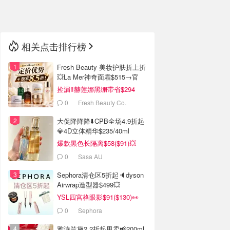
🇳🇿
新西兰
相关点击排行榜
Fresh Beauty 美妆护肤折上折
💥La Mer神奇面霜$515→官
$955
捡漏‼️赫莲娜黑绷带省$294
0
Fresh Beauty Co.
大促降降降⬇️CPB全场4.9折起
💎4D立体精华$235/40ml
爆款黑色长隔离$58($91)💥
0
Sasa AU
Sephora清仓区5折起🔈dyson
Airwrap造型器$499💥
YSL四宫格眼影$91($130)👀
0
Sephora
雅诗兰黛2.2折起甩卖📢200ml