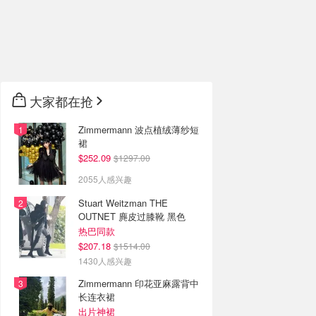
大家都在抢
Zimmermann 波点植绒薄纱短
裙
$252.09
$1297.00
2055人感兴趣
Stuart Weitzman THE
OUTNET 麂皮过膝靴 黑色
热巴同款
$207.18
$1514.00
1430人感兴趣
Zimmermann 印花亚麻露背中
长连衣裙
出片神裙