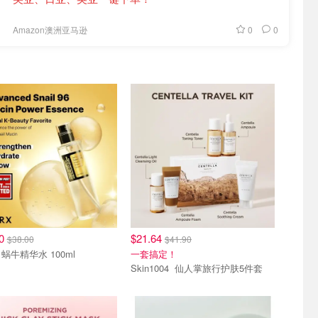
0
0
Amazon澳洲亚马逊
40
$21.64
$38.00
$41.90
cosrx 蜗牛精华水 100ml
一套搞定！
Skin1004 仙人掌旅行护肤5件套