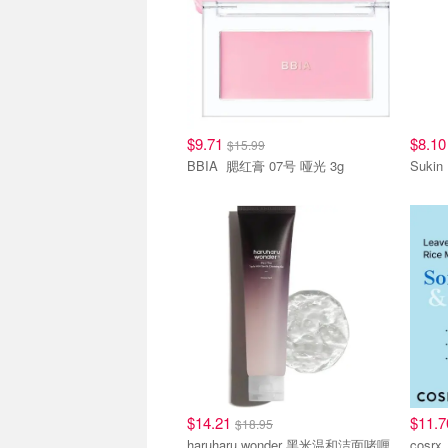
$9.71
$8.1
$15.99
BBIA 腮红膏 07号 哑光 3g
$14.21
$11.
$18.95
haruharu wonder 黑米温和洁面啫喱