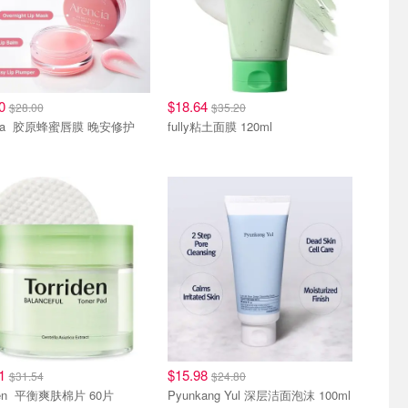
40
$18.64
$28.00
$35.20
Arencia 胶原蜂蜜唇膜 晚安修护
fully粘土面膜 120ml
41
$15.98
$31.54
$24.80
Torriden 平衡爽肤棉片 60片
Pyunkang Yul 深层洁面泡沫 100ml