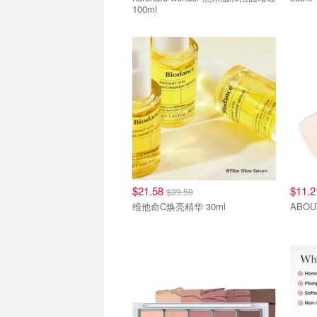
100ml
$21.58
$11.
$39.59
维他命C焕亮精华 30ml
ABOU