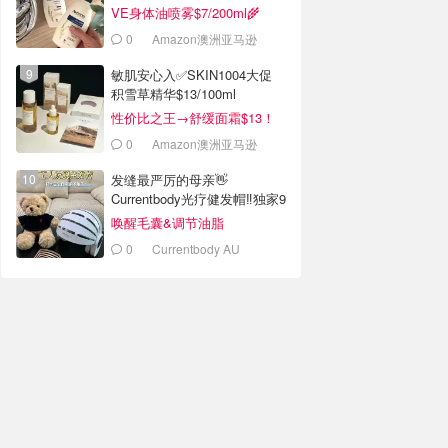
VE身体油喷雾$7/200ml🌾
0
Amazon澳洲亚马逊
敏肌安心入✅️SKIN1004大促
积雪草精华$13/100ml
性价比之王→舒缓面霜$13！
0
Amazon澳洲亚马逊
发缝最严厉的母亲👋
Currentbody光疗健发帽‼️独家9
折
唤醒毛囊&调节油脂
0
Currentbody AU