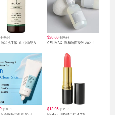
0
$20.63
$18.00
$26.99
Sukin 洁净洗手液 1L 植物配方
CELIMAX 温和洁面凝胶 200ml
70
$12.95
$28.99
$22.95
cosrx 米萃取晚安面膜 60ml
Revlon 珊瑚橘口红 4.2克