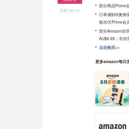
去购买
部分商品Prim
更新于04-13
订单满$59澳洲
验30天Prime会
部分Amazon
AU$6.99；
点击购买>>
更多amazon每