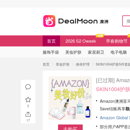
首页
2026 S2 Oweek
早春购物节
服饰手袋
美妆护肤
家居厨卫
电子电脑
首页
美妆护肤
身体护理
SKIN1004护肤5件套$
[已过期]
Ama
SKIN1004护
Amazon澳洲
2
Save结账再享
额
Amazon Global
17
部分用户APP首
去购买