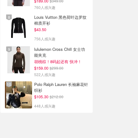
$189.00
$349.00
760人感兴趣
Louis Vuitton 黑色荷叶边罗纹
棉质开衫
$43.50
756人感兴趣
lululemon Cross Chill 女士功
能夹克
胡桃棕！8码起还有 快冲！
$159.00
$299.00
522人感兴趣
Polo Ralph Lauren 长袖麻花针
织衫
$105.30
$212.00
448人感兴趣