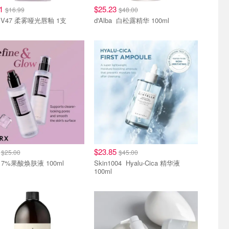
71
$25.23
$16.99
$48.00
BBIA V47 柔雾哑光唇釉 1支
d'Alba 白松露精华 100ml
0
$23.85
$25.00
$45.00
cosrx 7%果酸焕肤液 100ml
Skin1004 Hyalu-Cica 精华液
100ml