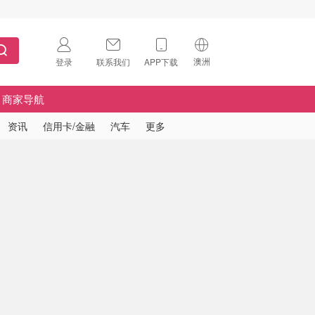
澳洲
登录
联系我们
APP下载
🇺🇸
美国
商家导航
🇨🇳
中国
资讯
信用卡/金融
汽车
更多
🇨🇦
加拿大
扫码下载 App
🇬🇧
英国
Download on the
App Store
🇩🇪
德国
Download the
Android App
🇫🇷
法国
🇮🇹
意大利
🇦🇺
澳洲