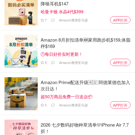
降噪耳机$147
哈曼卡顿 水晶4代$399
7
Amazon澳洲亚马逊
APP打开
Amazon 8月折扣清单🆕家用跑步机$159,体脂
秤$169
🕒每日好价实时更新！
5
Amazon澳洲亚马逊
APP打开
Amazon Prime配送升级🇦🇺 阿德莱德也加入
次日达！
超50万商品免费一日送达📦
0
Amazon澳洲亚马逊
APP打开
2026 七夕数码好物种草清单🩷iPhone Air 7.7
折！