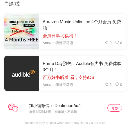
白嫖”啦！
Amazon Music Unlimited 4个月会员 免费
领！
会员日早鸟福利！
0
0
Amazon澳洲亚马逊
Prime Day预热：Audible有声书 免费体验
3个月！
百万好书听着“看”, 支持iOS
0
0
Amazon澳洲亚马逊
加小编微信：
复制
每天刷刷朋友圈，精华折扣不漏掉
Dealmoon may be paid when users buy items via our links.