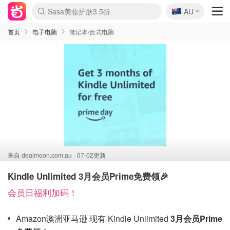
🇦🇺
Sasa美妆护肤3.5折
AU
lululemon折扣上新
SSENSE年中2.5折
FreshBeauty好价汇总
Cettire降价+叠9折
WWS Coles超市实拍
viagogo二手票捡漏
Myer超级周末
The Outnet奢牌1折起
David Jones 3折起
Flannels大牌1折
Perfumes Club护肤1折
AMIRO面罩$251
Amazon折扣汇总
eToro入金$200送$50
Amazon数码好物
ICONIC本周7.5折
ThedoubleF高奢地板价
Moose Knuckles 6折
EUFY摄像头$98
Selenichast首饰2折
Trip机票酒店促销
YSL送5件彩妆礼
Amazon家居好物
Amazon美妆护肤
雅漾大喷$8
过敏原检测盒$33
科颜氏高保湿面霜$29
SEALIFE海洋馆门票6折
丝塔芙大白罐$16
订阅Newsletter送香薰
Cult Beauty 6.8折
Harrods圣诞日历$525
LN-CC奢牌私促3折
d'Alba空姐喷雾$16
EVE LOM套装£56
Bernardelli独家4折
Adore Beauty 6折起
CT圣诞日历
Mytheresa奢品2.7折
Luxury Escapes 9折
Currentbody美容仪$881
MOON Garden Live
Roborock扫地机$649
Tingo Life水杯$24
Valentino官网5折
CR洗护套装$23
修丽可4件套$159
Myer彩妆2件7折
GANNI官网4.5折
Stylevana韩妆4折
Tessabit高奢8.5折
OGX洗发水$11
Amazon阿德莱德次日达
卡诗8.5折+赠礼
Philips Hue灯具8折
首页
电子电脑
笔记本/台式电脑
来自
dealmoon.com.au
07-02更新
Kindle Unlimited 3月会员Prime免费领🎉
会员日福利加码！
Amazon澳洲亚马逊 现有 Kindle Unlimited
3月会员Prime