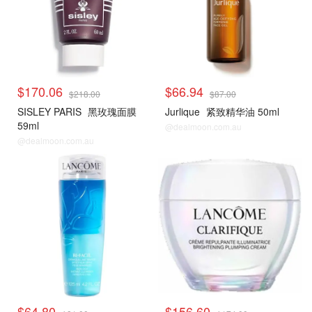
$170.06
$66.94
$218.00
$87.00
SISLEY PARIS
黑玫瑰面膜
Jurlique
紧致精华油 50ml
59ml
@dealmoon.com.au
@dealmoon.com.au
$64.80
$156.60