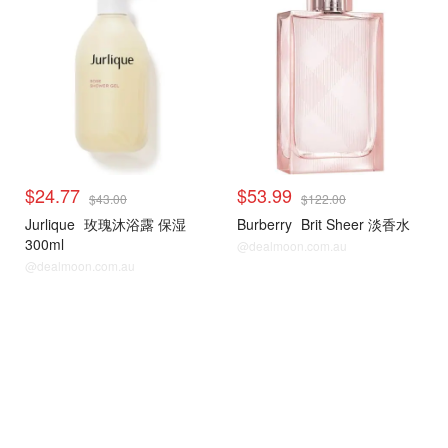
$24.77
$53.99
$43.00
$122.00
Jurlique
玫瑰沐浴露 保湿
Burberry
Brit Sheer 淡香水
300ml
@dealmoon.com.au
@dealmoon.com.au