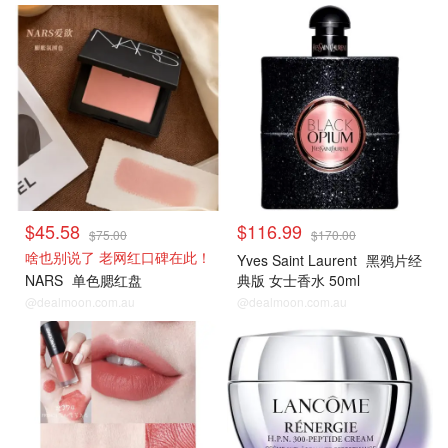
$45.58
$116.99
$75.00
$170.00
啥也别说了 老网红口碑在此！
Yves Saint Laurent
黑鸦片经
NARS
单色腮红盘
典版 女士香水 50ml
@dealmoon.com.au
@dealmoon.com.au