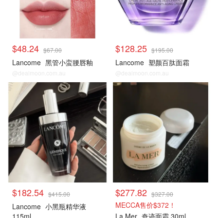
$48.24
$128.25
$67.00
$195.00
Lancome
黑管小蛮腰唇釉
Lancome
塑颜百肽面霜
@dealmoon.com.au
@dealmoon.com.au
$182.54
$277.82
$415.00
$327.00
MECCA售价$372！
Lancome
小黑瓶精华液
115ml
La Mer
奇迹面霜 30ml