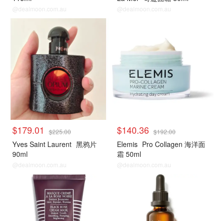
@dealmoon.com.au
@dealmoon.com.au
$179.01
$140.36
$225.00
$192.00
Yves Saint Laurent
黑鸦片
Elemis
Pro Collagen 海洋面
90ml
霜 50ml
@dealmoon.com.au
@dealmoon.com.au