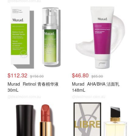
@dealmoon.com.au
$112.32
$46.80
$156.00
$65.00
Murad
Retinol 青春精华液
Murad
AHA/BHA 洁面乳
30mL
148mL
@dealmoon.com.au
@dealmoon.com.au