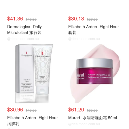
$41.36
$30.13
$48.95
$37.00
Dermalogica
Daily
Elizabeth Arden
Eight Hour
Microfoliant 旅行装
套装
@dealmoon.com.au
@dealmoon.com.au
$30.96
$61.20
$43.00
$85.00
Elizabeth Arden
Eight Hour
Murad
水润啫喱面霜 50mL
润肤乳
@dealmoon.com.au