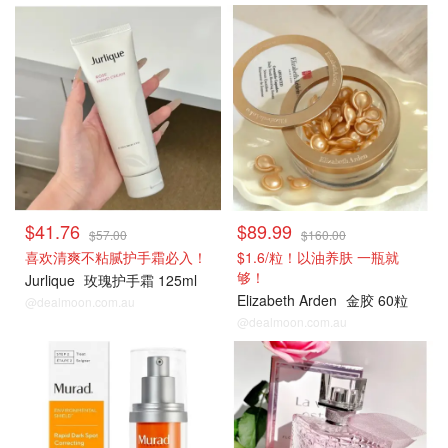
$41.76
$89.99
$57.00
$160.00
喜欢清爽不粘腻护手霜必入！
$1.6/粒！以油养肤 一瓶就
够！
Jurlique
玫瑰护手霜 125ml
Elizabeth Arden
金胶 60粒
@dealmoon.com.au
@dealmoon.com.au