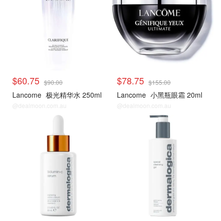
$60.75
$78.75
$90.00
$155.00
Lancome
极光精华水 250ml
Lancome
小黑瓶眼霜 20ml
@dealmoon.com.au
@dealmoon.com.au