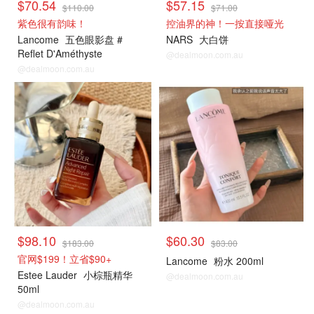
$70.54
$57.15
$110.00
$71.00
紫色很有韵味！
控油界的神！一按直接哑光
Lancome
五色眼影盘 #
NARS
大白饼
Reflet D'Améthyste
@dealmoon.com.au
@dealmoon.com.au
$98.10
$60.30
$183.00
$83.00
官网$199！立省$90+
Lancome
粉水 200ml
Estee Lauder
小棕瓶精华
@dealmoon.com.au
50ml
@dealmoon.com.au