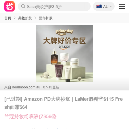
🇦🇺
Sasa美妆护肤3.5折
AU
lululemon折扣上新
SSENSE年中3折
FreshBeauty好价汇总
Cettire降价+叠9折
Farfetch折上8折
WWS Coles超市实拍
viagogo二手票捡漏
Myer清仓1折起
The Outnet奢牌1折起
David Jones 3折起
Flannels大牌1折
Perfumes Club护肤1折
AMIRO返校季6.2折
Oweek抽奖送Airpods
Amazon折扣汇总
eToro入金$200送$50
Amazon数码好物
ICONIC本周7.5折
ThedoubleF高奢地板价
Moose Knuckles 6折
丝芙兰5折起
EUFY官网3.7折起
Selenichast首饰2折
Trip机票酒店促销
YSL送5件彩妆礼
Amazon家居好物
BIGBANG巡演开票
David Jones时尚3折
Amazon美妆护肤
雅漾大喷$8
过敏原检测盒$33
伊索独家赠50ml沐浴露
科颜氏清仓3折
SEALIFE海洋馆门票6折
丝塔芙大白罐$16
订阅Newsletter送香薰
Cult Beauty 6.8折
Harrods圣诞日历2.3折
LN-CC奢牌私促3折
d'Alba空姐喷雾$16
EVE LOM套装逆天2折
Bernardelli独家4折
Adore Beauty 6折起
CT圣诞日历
Mytheresa奢品2.7折
Luxury Escapes 9折
Currentbody美容仪9折
卡诗9折+赠4件礼
MOON Garden Live
ALLSAINTS美衣3折
Roborock扫地机3.7折
Tingo Life水杯$24
Valentino官网5折
CR洗发护发6.3折
首页
美妆护肤
面部护肤
来自
dealmoon.com.au
07-13更新
[已过期] Amazon PD大牌抄底 | LaMer唇精华$115 Fre
sh面霜$64
兰蔻持妆粉底液仅$56😱