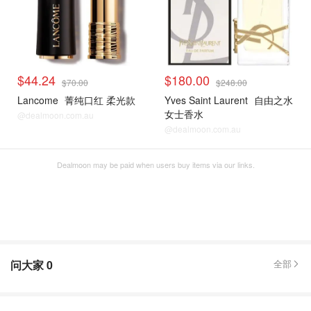
$44.24
$180.00
$70.00
$248.00
Lancome
菁纯口红 柔光款
Yves Saint Laurent
自由之水
女士香水
@dealmoon.com.au
@dealmoon.com.au
Dealmoon may be paid when users buy items via our links.
问大家
0
全部