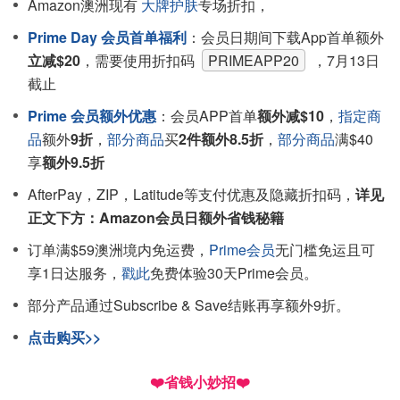
Amazon澳洲现有
大牌护肤
专场折扣，
Prime Day 会员首单福利
：会员日期间下载App首单额外
立减$20
，需要使用折扣码
PRIMEAPP20
，7月13日
截止
Prime 会员额外优惠
：会员APP首单
额外减$10
，
指定商
品
额外
9折
，
部分商品
买
2件额外8.5折
，
部分商品
满$40
享
额外9.5折
AfterPay，ZIP，Latitude等支付优惠及隐藏折扣码，
详见
正文下方：Amazon会员日额外省钱秘籍
订单满$59澳洲境内免运费，
Prime会员
无门槛免运且可
享1日达服务，
戳此
免费体验30天Prime会员。
部分产品通过Subscribe & Save结账再享额外9折。
点击购买>>
❤️省钱小妙招❤️