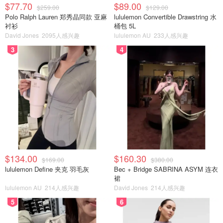
$77.70
$89.00
$259.00
$129.00
Polo Ralph Lauren 郑秀晶同款 亚麻
lululemon Convertible Drawstring 水
衬衫
桶包 5L
David Jones
2095人感兴趣
lululemon AU
233人感兴趣
3
4
$134.00
$160.30
$169.00
$380.00
lululemon Define 夹克 羽毛灰
Bec + Bridge SABRINA ASYM 连衣
裙
lululemon AU
214人感兴趣
David Jones
214人感兴趣
5
6