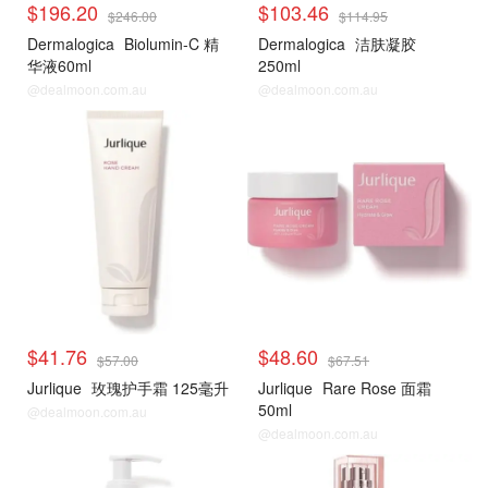
$196.20
$103.46
$246.00
$114.95
Dermalogica
Biolumin-C 精
Dermalogica
洁肤凝胶
华液60ml
250ml
@dealmoon.com.au
@dealmoon.com.au
$41.76
$48.60
$57.00
$67.51
Jurlique
玫瑰护手霜 125毫升
Jurlique
Rare Rose 面霜
50ml
@dealmoon.com.au
@dealmoon.com.au