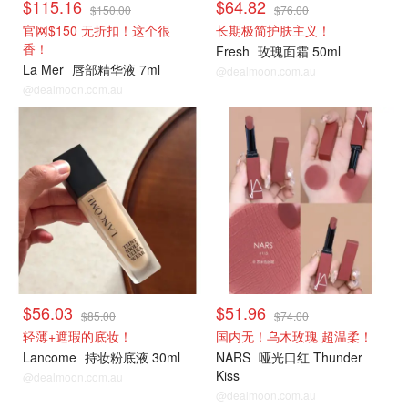
$115.16
$64.82
$150.00
$76.00
官网$150 无折扣！这个很
长期极简护肤主义！
香！
Fresh
玫瑰面霜 50ml
La Mer
唇部精华液 7ml
@dealmoon.com.au
@dealmoon.com.au
$56.03
$51.96
$85.00
$74.00
轻薄+遮瑕的底妆！
国内无！乌木玫瑰 超温柔！
Lancome
持妆粉底液 30ml
NARS
哑光口红 Thunder
Kiss
@dealmoon.com.au
@dealmoon.com.au