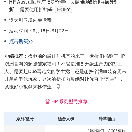
HP Australia 现有 EOFY年中大促
全场5折起+额外9
折
， 需要使用折扣码
EOFY
！
澳大利亚境内免运费
活动时间：6月18日-6月22日
点击购买>>
小编推荐：
换电脑的最佳时机真的来了！😭咱们搞到了HP
澳洲官网的超强独家福利！不管是准备升级生产力的打工
人、需要赶Due写论文的学生党，还是想换个满血装备周末
开黑的电竞玩家，这次的折扣力度绝对让你直呼“真香”！赶
紧搬好小板凳来抄作业！👇
🏆 HP 系列型号推荐
系列/型号
适合人群
种草理由
顶级颜值，360°翻转