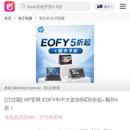
🇦🇺
Sasa美妆护肤3.5折
AU
lululemon折扣上新
SSENSE年中3折
FreshBeauty好价汇总
Cettire降价+叠9折
Farfetch折上8折
WWS Coles超市实拍
viagogo二手票捡漏
Myer清仓1折起
The Outnet奢牌1折起
David Jones 3折起
Flannels大牌1折
Perfumes Club护肤1折
AMIRO返校季6.2折
Oweek抽奖送Airpods
Amazon折扣汇总
eToro入金$200送$50
Amazon数码好物
ICONIC本周7.5折
ThedoubleF高奢地板价
Moose Knuckles 6折
丝芙兰5折起
EUFY官网3.7折起
Selenichast首饰2折
Trip机票酒店促销
YSL送5件彩妆礼
Amazon家居好物
BIGBANG巡演开票
David Jones时尚3折
Amazon美妆护肤
雅漾大喷$8
过敏原检测盒$33
伊索独家赠50ml沐浴露
科颜氏清仓3折
SEALIFE海洋馆门票6折
丝塔芙大白罐$16
订阅Newsletter送香薰
Cult Beauty 6.8折
Harrods圣诞日历2.3折
LN-CC奢牌私促3折
d'Alba空姐喷雾$16
EVE LOM套装逆天2折
Bernardelli独家4折
Adore Beauty 6折起
CT圣诞日历
Mytheresa奢品2.7折
Luxury Escapes 9折
Currentbody美容仪9折
卡诗9折+赠4件礼
MOON Garden Live
ALLSAINTS美衣3折
Roborock扫地机3.7折
Tingo Life水杯$24
Valentino官网5折
CR洗发护发6.3折
首页
电子电脑
笔记本/台式电脑
来自
dealmoon.com.au
06-22更新
[已过期] HP官网 EOFY年中大促加码💥5折起+额外9
折！
笔电低至$399，打印机$78