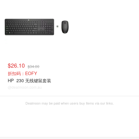
$26.10
$34.00
折扣码：EOFY
HP
230 无线键鼠套装
@dealmoon.com.au
Dealmoon may be paid when users buy items via our links.