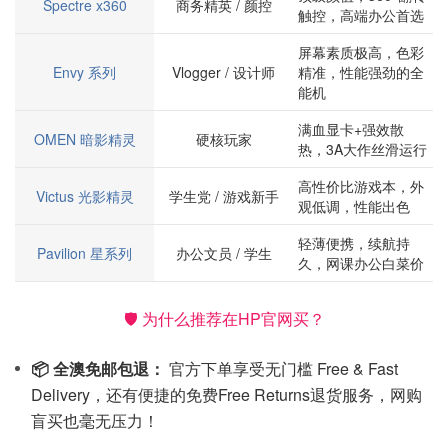
Spectre x360
商务精英 / 颜控
触控，高端办公首选
屏幕素质极高，色彩
Envy 系列
Vlogger / 设计师
精准，性能强劲的全
能机
满血显卡+强效散
OMEN 暗影精灵
硬核玩家
热，3A大作丝滑运行
高性价比游戏本，外
Victus 光影精灵
学生党 / 游戏新手
观低调，性能出色
轻薄便携，续航持
Pavilion 星系列
办公文员 / 学生
久，网课办公白菜价
🛡️ 为什么推荐在HP官网买？
📦 全澳免邮包退：
官方下单享受无门槛 Free & Fast
Delivery，还有便捷的免费Free Returns退货服务，网购
盲买也毫无压力！