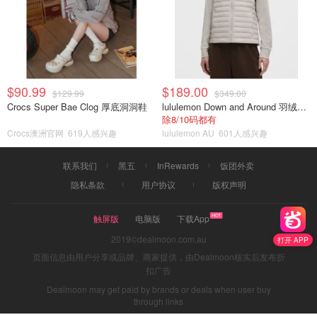
$90.99
$189.00
$129.99
$349.00
Crocs Super Bae Clog 厚底洞洞鞋
lululemon Down and Around 羽绒夹克
除8/10码都有
Crocs澳洲官网
619人感兴趣
lululemon AU
601人感兴趣
联系我们
黑五
InRewards
饭团外卖
隐私条款
用户协议
版权声明
触屏版
电脑版
下载App
2019©dealmoon.com.au
打开 APP
页面信息由用户分享或品牌、商家提供，由Dealmoon核实后发布折
扣广告
Dealmoon may get paid by brands or deals when user buy
through links