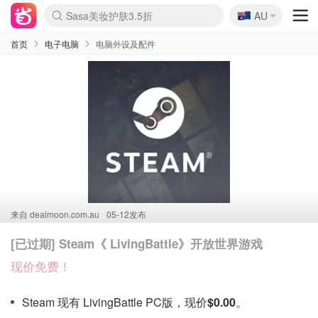
🇦🇺
Sasa美妆护肤3.5折
AU
lululemon折扣上新
SSENSE年中2.5折
FreshBeauty好价汇总
Cettire降价+叠9折
WWS Coles超市实拍
viagogo二手票捡漏
Myer超级周末
The Outnet奢牌1折起
David Jones 3折起
Flannels大牌1折
Perfumes Club护肤1折
AMIRO面罩$251
Amazon折扣汇总
eToro入金$200送$50
Amazon数码好物
ICONIC本周7.5折
ThedoubleF高奢地板价
Moose Knuckles 6折
丝芙兰5折起
EUFY摄像头$98
Selenichast首饰2折
Trip机票酒店促销
YSL送5件彩妆礼
Amazon家居好物
Amazon美妆护肤
雅漾大喷$8
过敏原检测盒$33
伊索独家赠50ml沐浴露
科颜氏高保湿面霜$29
SEALIFE海洋馆门票6折
丝塔芙大白罐$16
订阅Newsletter送香薰
Cult Beauty 6.8折
Harrods圣诞日历$525
LN-CC奢牌私促3折
d'Alba空姐喷雾$16
EVE LOM套装£56
Bernardelli独家4折
Adore Beauty 6折起
CT圣诞日历
Mytheresa奢品2.7折
Luxury Escapes 9折
Currentbody美容仪$881
MOON Garden Live
Roborock扫地机$649
Tingo Life水杯$24
Valentino官网5折
CR洗护套装$23
修丽可4件套$159
Myer彩妆2件7折
GANNI官网4.5折
Stylevana韩妆4折
Tessabit高奢8.5折
OGX洗发水$11
Amazon阿德莱德次日达
卡诗8.5折+赠礼
Philips Hue灯具8折
首页
电子电脑
电脑外设及配件
来自
dealmoon.com.au
05-12发布
[已过期] Steam《 LivingBattle》开放世界游戏
现价免费！
Steam 现有 LivingBattle PC版，现价
$0.00
。