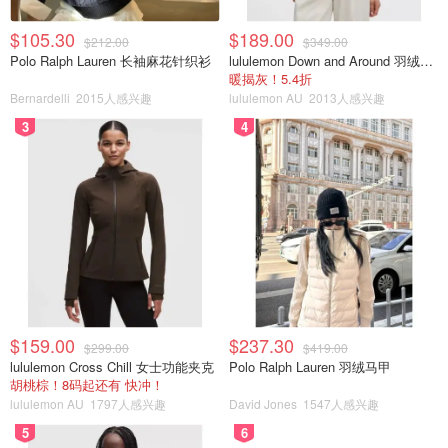
$105.30
$189.00
$212.00
$349.00
Polo Ralph Lauren 长袖麻花针织衫
lululemon Down and Around 羽绒夹克
暖揭灰！5.4折
Bernardelli
2015人感兴趣
lululemon AU
2013人感兴趣
3
4
$159.00
$237.30
$299.00
$419.00
lululemon Cross Chill 女士功能夹克
Polo Ralph Lauren 羽绒马甲
胡桃棕！8码起还有 快冲！
lululemon AU
1797人感兴趣
David Jones
1547人感兴趣
5
6