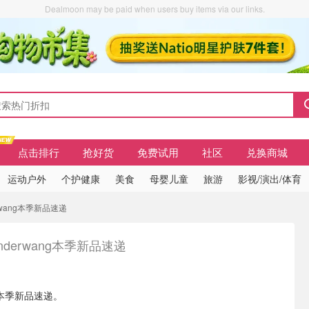
Dealmoon may be paid when users buy items via our links.
点击排行
抢好货
免费试用
社区
兑换商城
运动户外
个护健康
美食
母婴儿童
旅游
影视/演出/体育
erwang本季新品速递
xanderwang本季新品速递
ang本季新品速递。