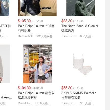
$105.30
$83.30
$212.00
$160.00
月大促📢拉夫
Amazon Haul🔥8月限时特
tessabit大牌直降正价8.5折
 STAR 拉
Polo Ralph Lauren 长袖麻
The North Face M Glacier
麻花毛衣
惠，全场立减$8！
⚡加鹅、LOEWE、BBR全
料
花针织衫
抓绒夹克
好价
直接4.5折！TB四杠卫衣$481
多功能清洁笔$1
Jennie同款短T$298
1051人感兴趣
Bernardelli
802人感兴趣
David Jones
680人感兴趣
$104.30
$55.30
$189.00
$159.00
级大促
Mytheresa限时闪促⚡️西太
又双叒降价❗️Cettire 季中大
Polo Ralph Lauren 蓝色条
SKIMS SKIMS Pointelle
rmann神
后仙女泪土星项链$195
促⏰珑骧饺子包$183
lululemon Down and Around 羽绒夹克
纹泡泡纱衬衫
吊带睡衣套装
$207
3折起+叠9折！
3折起+叠9折 Gucci面包鞋$991
371人感兴趣
David Jones
319人感兴趣
David Jones
305人感兴趣