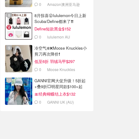
0
Amazon澳洲亚马逊
8月惊喜😮lululemon今日上新
Scuba/Define都来了❗️❗️
Define短款黑金$152
0
lululemon AU
冷空气❄️❌️Moose Knuckles小
剪刀再次降价❗️
低至6折 羽绒马甲$297
0
Moose Knuckles
GANNI官网大促升级！5折起
+叠9折💥明星同款$100+起
🎀经典蝴蝶结上衣$132
0
GANNI UK (AU)