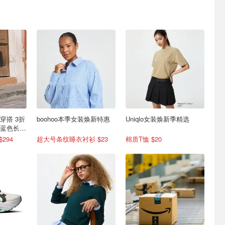
风穿搭 3折
boohoo本季女装焕新特惠
Uniqlo女装焕新季精选
nn蓝色长裙
294
超大号条纹睡衣衬衫 $23
棉质T恤 $20