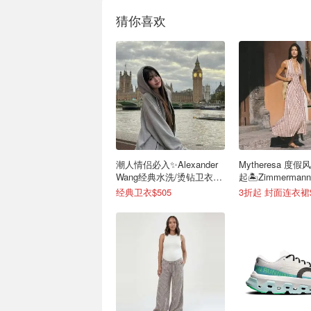
猜你喜欢
潮人情侣必入✨Alexander
Mytheresa 度假
Wang经典水洗/烫钻卫衣来
起🏝️Zimmerma
看
$1171
经典卫衣$505
3折起 封面连衣裙$