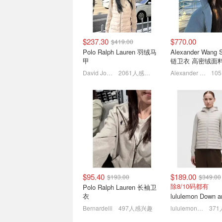
$237.30
$770.00
$419.00
冷空气❄️❌️Moose Knuckles
Bernardelli 八
Polo Ralph Lauren 羽绒马
Alexander Wang
小剪刀再次降价❗️
劳伦衬衫$51🐎
甲
链卫衣 高密绒面
$105
低至6折 羽绒马甲$297
David Jones
2061人感兴趣
Alexander Wang
$95.40
$189.00
$193.00
$349.00
ZIMMERMANN上新｜精致
OUTNET更新升
除8/10码都有
Polo Ralph Lauren 长袖卫
穿搭点睛单品
✨1.5折起 Zimme
衣
裙$201
封面同款包包$1100
热巴同款SW过膝靴
Bernardelli
497人感兴趣
lululemon AU