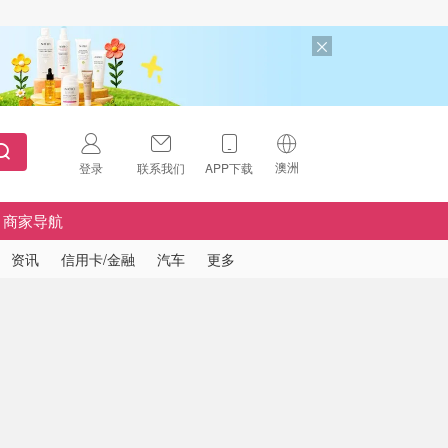
澳洲
登录
联系我们
APP下载
🇺🇸
美国
商家导航
🇨🇳
中国
资讯
信用卡/金融
汽车
更多
🇨🇦
加拿大
扫码下载 App
🇬🇧
英国
Download on the
App Store
🇩🇪
德国
Download the
Android App
🇫🇷
法国