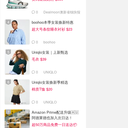
0
Dealmoon澳新省钱快报
boohoo本季女装焕新特惠
超大号条纹睡衣衬衫 $23
0
boohoo
Uniqlo女装｜上新甄选
毛衣 $39
0
UNIQLO
Uniqlo女装焕新季精选
棉质T恤 $20
0
UNIQLO
Amazon Prime配送升级🇦🇺
阿德莱德也加入次日达！
超50万商品免费一日送达📦