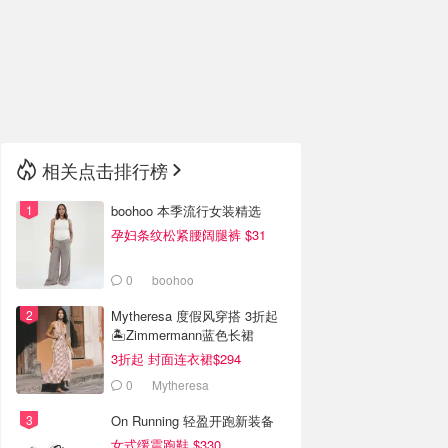
🇮🇹
意大利
🇦🇺
澳洲
🇳🇿
新西兰
相关点击排行榜
boohoo 本季流行女装精选
孕妇条纹松紧腰阔腿裤 $31
0
boohoo
Mytheresa 度假风穿搭 3折起
🏝️Zimmermann蓝色长裙
$1171
3折起 封面连衣裙$294
0
Mytheresa
On Running 轻盈开跑新装备
女式缓震跑鞋 $330