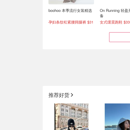
boohoo 本季流行女装精选
On Running 
备
孕妇条纹松紧腰阔腿裤 $31
女式缓震跑鞋 $33
8月惊喜😮lululemon今日上
GANNI官网大促
新 Scuba/Define都来了❗️❗️
起+叠9折💥明星
推荐好货
$100+起
Define短款黑金$152
🎀经典蝴蝶结上衣$