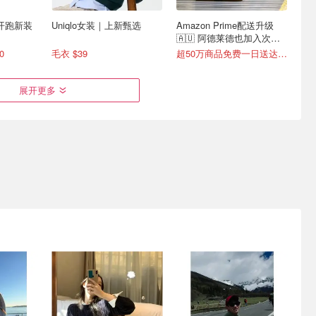
轻盈开跑新装
Uniqlo女装｜上新甄选
Amazon Prime配送升级
🇦🇺 阿德莱德也加入次日
达！
0
毛衣 $39
超50万商品免费一日送达📦
展开更多
升级！5折
Antonioli 专柜新款打折‼️西
炸裂升级💥DJ折上3折 拉夫
同款
太后土星项链$188🌟
劳伦羽绒马甲$237
132
全部8折💰Chloe托特包$1464
全场1折起 Stanley拎拎杯$36