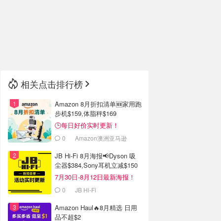
🇮🇹
意大利
🇦🇺
澳洲
🇳🇿
新西兰
相关点击排行榜
Amazon 8月折扣清单🆕家用跑
步机$159,体脂秤$169
🕒每日好价实时更新！
0
Amazon澳洲亚马逊
JB Hi-Fi 8月海报📢Dyson 吸
尘器$384,Sony耳机立减$150
7月30日-8月12日最新海报！
0
JB Hi-Fi
Amazon Haul🔥8月精选 日用
品不超$2