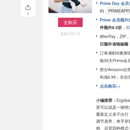
Prime Day 
码
PRIMEAPP
2
Prime 会员额
去购买
件额外8.5折
，
部
去购买
更新于07-13
AfterPay，Z
日额外省钱秘籍
订单满$59澳洲
验30天Prime会
部分Amazon
AU$6.99；
点击购买>>
小编推荐：
Erg
里可以说是一骑绝尘
重新定义亲子出行
调节肩带，单手穿
抱、后背四种模式