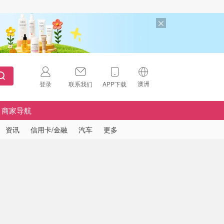
澳洲
登录
联系我们
APP下载
🇺🇸
美国
商家导航
🇨🇳
中国
资讯
信用卡/金融
汽车
更多
🇨🇦
加拿大
扫码下载 App
🇬🇧
英国
Download on the
App Store
🇩🇪
德国
Download the
Android App
🇫🇷
法国