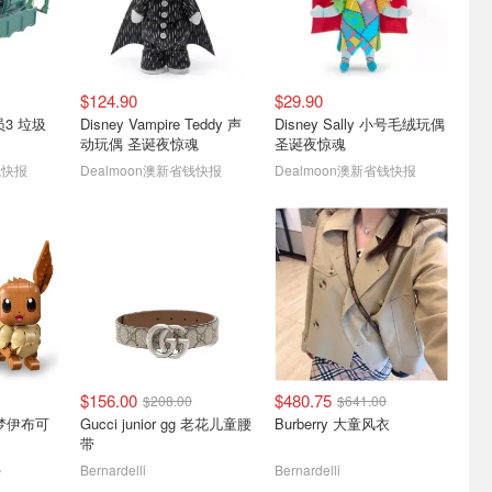
$124.90
$29.90
员3 垃圾
Disney Vampire Teddy 声
Disney Sally 小号毛绒玩偶
动玩偶 圣诞夜惊魂
圣诞夜惊魂
钱快报
Dealmoon澳新省钱快报
Dealmoon澳新省钱快报
$156.00
$480.75
$208.00
$641.00
宝可梦伊布可
Gucci junior gg 老花儿童腰
Burberry 大童风衣
带
逊
Bernardelli
Bernardelli