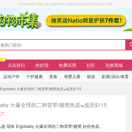
Dealmoon may be paid when users buy items via our links.
点击排行
抢好货
免费试用
社区
兑换商城
运动户外
个护健康
美食
母婴儿童
旅游
影视/演出/体育
Ergobaby 火爆全球的二狗背带/腰凳热卖🚼低至$115
obaby 火爆全球的二狗背带/腰凳热卖🚼低至$115
7
马逊 现有 Ergobaby 火爆全球的二狗背带/腰凳 好价热卖。