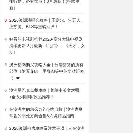
排行榜，必看盘点！8月最新！(持续更
新）
2026澳洲演唱会攻略 | 王嘉尔、告五人、
汪苏泷、BTS等重磅回归！
好看的电视剧推荐2026-高分大陆电视剧
持续更新-8月最新:《九门》、《天才，女
友》
澳洲猪肉购买攻略大全 | 分清猪猪的所有
部位（附五花肉、里脊肉等中英文对照表
~）🐖
澳洲星巴克点餐攻略 | 菜单中英文对照
+全系列咖啡/饮品推荐！
在澳洲生病怎么办? 小病自救 | 澳洲家庭
常备的非处方药合集&入境药品指南
2026澳洲租房攻略及注意事项 | 人在澳洲