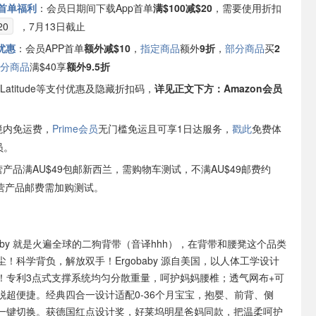
会员首单福利
：会员日期间下载App首单
满$100减$20
，需要使用折扣
20
，7月13日截止
外优惠
：会员APP首单
额外减$10
，
指定商品
额外
9折
，
部分商品
买
2
分商品
满$40享
额外9.5折
IP，Latitude等支付优惠及隐藏折扣码，
详见正文下方：Amazon会员
境内免运费，
Prime会员
无门槛免运且可享1日达服务，
戳此
免费体
员。
自营产品满AU$49包邮新西兰，需购物车测试，不满AU$49邮费约
非自营产品邮费需加购测试。
obaby 就是火遍全球的二狗背带（音译hhh），在背带和腰凳这个品类
！科学背负，解放双手！Ergobaby 源自美国，以人体工学设计
！专利3点式支撑系统均匀分散重量，呵护妈妈腰椎；透气网布+可
脱超便捷。经典四合一设计适配0-36个月宝宝，抱婴、前背、侧
一键切换。获德国红点设计奖，好莱坞明星爸妈同款，把温柔呵护