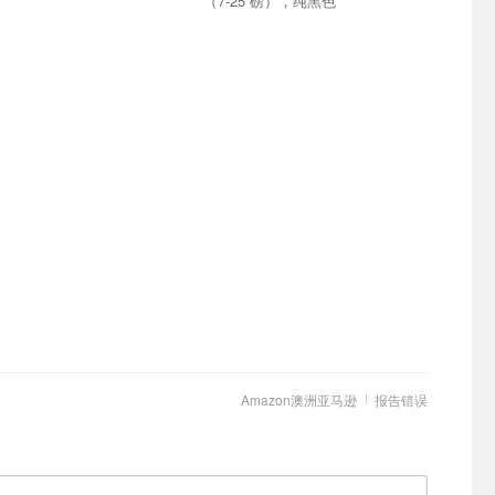
（7-25 磅），纯黑色
Amazon澳洲亚马逊
报告错误