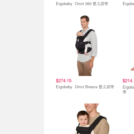
Ergobaby Omni 360 婴儿背带
$274.15
$214
Ergobaby Omni Breeze 婴儿背带
Ergobaby Omni 
带