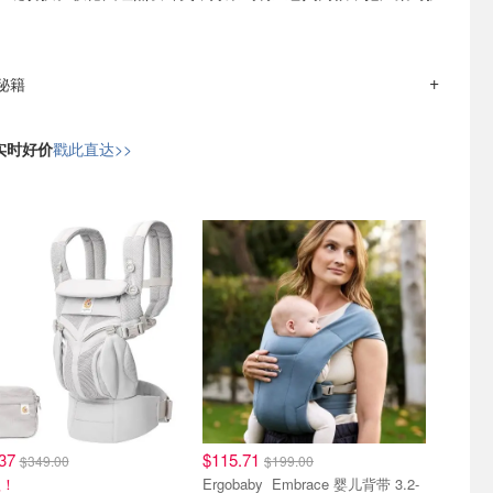
钱秘籍
日实时好价
戳此直达>>
.37
$115.71
$349.00
$199.00
款！
Ergobaby Embrace 婴儿背带 3.2-