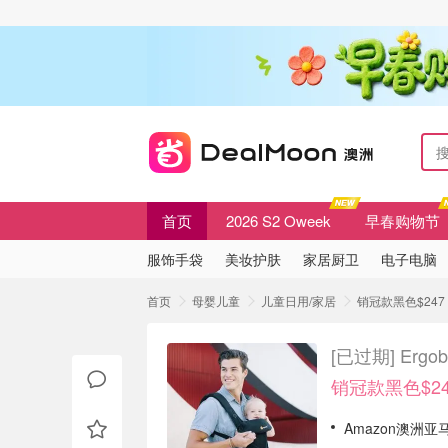
首页
2026 S2 Oweek
早春购物节
服饰手袋
美妆护肤
家居厨卫
电子电脑
首页
母婴儿童
儿童日用/家居
销冠款黑色$247 
[已过期]
Erg
销冠款黑色$24
Amazon澳洲亚