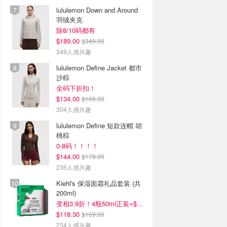
lululemon Down and Around
羽绒夹克
除8/10码都有
$189.00
$349.00
349人感兴趣
lululemon Define Jacket 都市
沙棕
全码下折扣！
$134.00
$169.00
304人感兴趣
lululemon Define 短款连帽 胡
桃棕
0-8码！！！！
$144.00
$179.00
236人感兴趣
Kiehl's 保湿面霜礼品套装 (共
200ml)
变相3.9折！4瓶50ml正装=$29/瓶
$118.30
$169.00
234人感兴趣