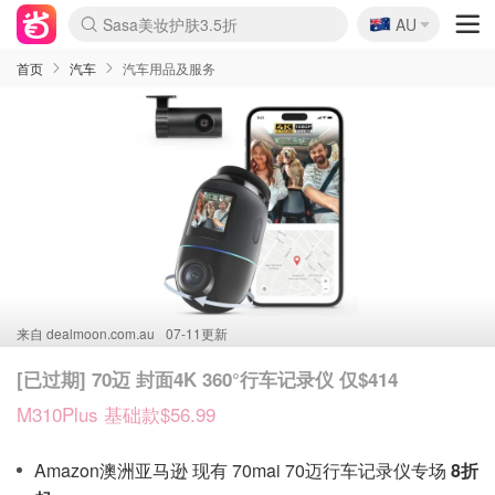
🇦🇺
Sasa美妆护肤3.5折
AU
lululemon折扣上新
SSENSE年中2.5折
FreshBeauty好价汇总
Cettire降价+叠9折
WWS Coles超市实拍
viagogo二手票捡漏
Myer超级周末
The Outnet奢牌1折起
David Jones 3折起
Flannels大牌1折
Perfumes Club护肤1折
AMIRO面罩$251
Amazon折扣汇总
eToro入金$200送$50
Amazon数码好物
ICONIC本周7.5折
ThedoubleF高奢地板价
Moose Knuckles 6折
丝芙兰5折起
EUFY摄像头$98
Selenichast首饰2折
Trip机票酒店促销
YSL送5件彩妆礼
Amazon家居好物
Amazon美妆护肤
雅漾大喷$8
过敏原检测盒$33
伊索独家赠50ml沐浴露
科颜氏高保湿面霜$29
SEALIFE海洋馆门票6折
丝塔芙大白罐$16
订阅Newsletter送香薰
Cult Beauty 6.8折
Harrods圣诞日历$525
LN-CC奢牌私促3折
d'Alba空姐喷雾$16
EVE LOM套装£56
Bernardelli独家4折
Adore Beauty 6折起
CT圣诞日历
Mytheresa奢品2.7折
Luxury Escapes 9折
Currentbody美容仪$881
MOON Garden Live
Roborock扫地机$649
Tingo Life水杯$24
Valentino官网5折
CR洗护套装$23
修丽可4件套$159
Myer彩妆2件7折
GANNI官网4.5折
Stylevana韩妆4折
Tessabit高奢8.5折
OGX洗发水$11
Amazon阿德莱德次日达
卡诗8.5折+赠礼
Philips Hue灯具8折
首页
汽车
汽车用品及服务
来自
dealmoon.com.au
07-11更新
[已过期] 70迈 封面4K 360°行车记录仪 仅$414
M310Plus 基础款$56.99
Amazon澳洲亚马逊 现有 70mai 70迈行车记录仪专场
8折