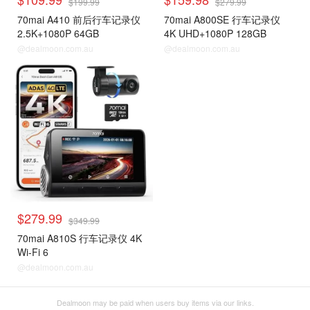
$199.99
$279.99
70mai A410 前后行车记录仪
70mai A800SE 行车记录仪
2.5K+1080P 64GB
4K UHD+1080P 128GB
@dealmoon.com.au
@dealmoon.com.au
$279.99
$349.99
70mai A810S 行车记录仪 4K
Wi-Fi 6
@dealmoon.com.au
Dealmoon may be paid when users buy items via our links.