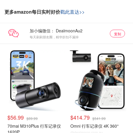
更多amazon每日实时好价
戳此直达>>
加小编微信：
复制
每天刷刷朋友圈，精华折扣不漏掉
$56.99
$414.79
$89.99
$541.99
70mai M310Plus 行车记录仪
Omni 行车记录仪 4K 360°
1620P
@dealmoon.com.au