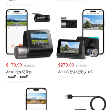
@dealmoon.com.au
$179.98
$279.99
$269.99
$189.99
A510 行车记录仪
A800S 行车记录仪 4K
1944P+1080P
@dealmoon.com.au
@dealmoon.com.au