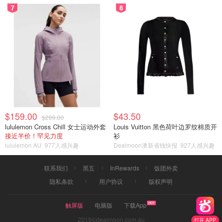
7
8
$159.00
$43.50
$299.00
lululemon Cross Chill 女士运动外套
Louis Vuitton 黑色荷叶边罗纹棉质开
接近半价！罕见力度
衫
lululemon AU
977人感兴趣
Dealmoon澳新省钱快报
927人感兴趣
联系我们
黑五
InRewards
饭团外卖
隐私条款
用户协议
版权声明
触屏版
电脑版
下载App
2019©dealmoon.com.au
打开 APP