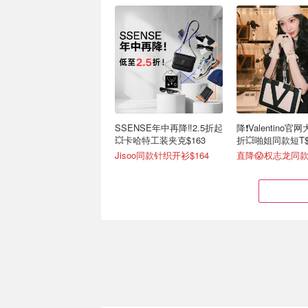
SSENSE年中再降‼️2.5折起
降❗Valentino官
💥卡哈特工装夹克$163
折💥啪姐同款短T$
Jisoo同款针织开衫$164