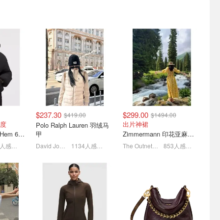
💓
Amazon Haul🔥8月限时特
On Running 轻盈开跑新装
6 COS芭
惠，全场立减$8！
备
7.5折 拉夫劳伦老干部夹克$419
多功能清洁笔$1
女式缓震跑鞋 $330
$237.30
$299.00
$419.00
$1494.00
礼清单❤️
炸裂升级💥DJ折上3折 拉夫
Salomon|本季新款男女鞋
度
出片神裙
Polo Ralph Lauren 羽绒马
e 香水$48
劳伦羽绒马甲$237
履
lululemon Bubble-Hem 600蓬松羽绒夹克
甲
Zimmermann 印花亚麻露背中长连衣裙
Dyson Supersonic 吹风$548
全场1折起 Stanley拎拎杯$36
XT-6 GORE-TEX 户外鞋$360
1140人感兴趣
David Jones
1134人感兴趣
The Outnet.com
853人感兴趣