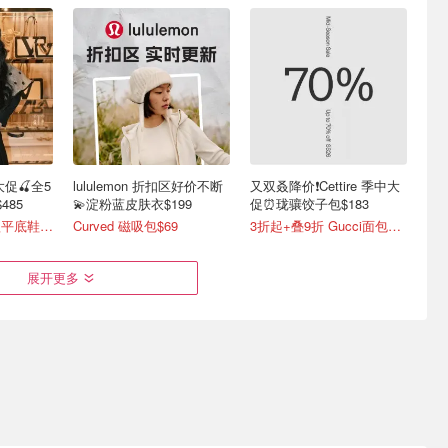
网大促🍒全5
lululemon 折扣区好价不断
又双叒降价❗️Cettire 季中大
485
💫淀粉蓝皮肤衣$199
促⏰珑骧饺子包$183
直降😱权志龙同款平底鞋$800
Curved 磁吸包$69
3折起+叠9折 Gucci面包鞋$991
展开更多