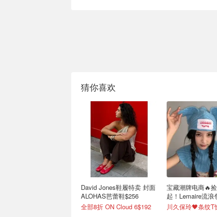
猜你喜欢
David Jones鞋履特卖 封面
宝藏潮牌电商🔥捡
ALOHAS芭蕾鞋$256
起！Lemaire流浪
全部8折 ON Cloud 6$192
川久保玲🖤条纹T恤