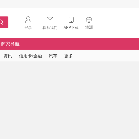
澳洲
登录
联系我们
APP下载
🇺🇸
美国
商家导航
🇨🇳
中国
资讯
信用卡/金融
汽车
更多
🇨🇦
加拿大
扫码下载 App
🇬🇧
英国
Download on the
App Store
🇩🇪
德国
Download the
Android App
🇫🇷
法国
🇮🇹
意大利
🇦🇺
澳洲