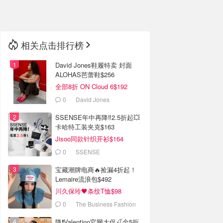
🇳🇿
新西兰
相关点击排行榜
David Jones鞋履特卖 封面
ALOHAS芭蕾鞋$256
全部8折 ON Cloud 6$192
0
David Jones
SSENSE年中再降‼️2.5折起💥
卡哈特工装夹克$163
Jisoo同款针织开衫$164
0
SSENSE
宝藏潮牌电商🔥捡漏4折起！
Lemaire流浪包$492
川久保玲🖤条纹T恤$98
0
The Business Fashion
降❗Valentino官网大促🍒全5折