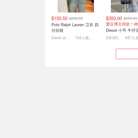
$150.50
$350.00
$269.00
$695.00
潮人来👀Slam Jam折扣区
adidas 官网Outl
爱豆博主同款！帅
Polo Ralph Lauren 卫衣 四
上新 低至4折❗
💥跆拳道鞋$49
分拉链
Diesel 小号 牛
刘耀文同款Salomon$139
宋雨绮同款外套$1
David Jones
744人感兴趣
DIESEL
687人
Bernardelli 8月独家大促📢
Salomon本季焕
Jisoo同款开衫$299
款新上架
$105.30
$189.00
$212.00
$349.00
4.5折起+叠9折！
越野跑鞋 $220
暖揭灰！5.4折
Polo Ralph Lauren 长袖麻
花针织衫
Bernardelli
567人感兴趣
lululemon AU