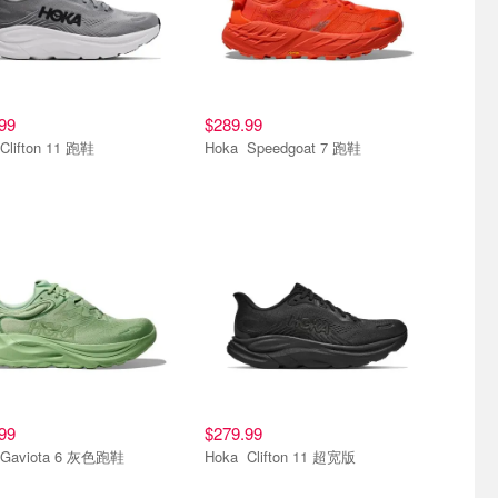
99
$289.99
Hoka Clifton 11 跑鞋
Hoka Speedgoat 7 跑鞋
99
$279.99
Hoka Gaviota 6 灰色跑鞋
Hoka Clifton 11 超宽版