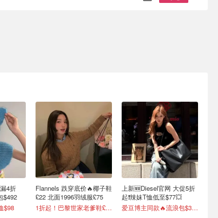
漏4折
Flannels 跌穿底价🔥椰子鞋
上新🆕Diesel官网 大促5折
包$492
£22 北面1996羽绒服£75
起❗️辣妹T恤低至$77💥
$98
1折起！巴黎世家老爹鞋£329抢！
爱豆博主同款🔥流浪包$350