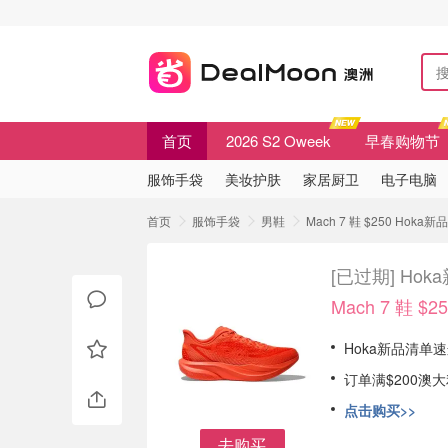
首页
2026 S2 Oweek
早春购物节
服饰手袋
美妆护肤
家居厨卫
电子电脑
首页
服饰手袋
男鞋
Mach 7 鞋 $250 Hok
[已过期]
Hok
Mach 7 鞋 $2
Hoka新品清单
订单满$200澳
点击购买>>
去购买