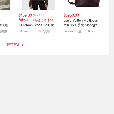
$159.00
$3950.00
$299.00
et 低至6折
Fila奥莱精选热卖🔥全线
解锁运动美学公式✨Adidas
！
胡桃棕！8码起还有 快冲！
Louis Vuitton Multipass
捡漏！
$65封顶👟运动装白菜价
拳击鞋闭眼入‼️
仔流浪包
lululemon Cross Chill 女士功能夹克
Mini 迷你手袋 Monogram
10
低至1.9折！短T、短裙$15😱
3.5折起‼️爆火款低至$49
红
感兴趣
lululemon AU
647人感兴趣
Dealmoon澳新省钱快报
602人感兴趣
展开更多
新｜男女同
Hoka 全新上市 轻盈如飞
SSENSE 运动鞋年中3折起
🔥Salomon XT-
$252.09
$95.40
$1297.00
$193.00
Whisper$169
城市T恤 $60
阿迪 /昂跑 /Salomon /Nike参加
Zimmermann 波点植绒薄
Polo Ralph Lauren 长袖卫
lululemon Down and Around 羽绒夹克
纱短裙
衣
515人感兴趣
The Outnet.com
383人感兴趣
Bernardelli
318人感兴趣