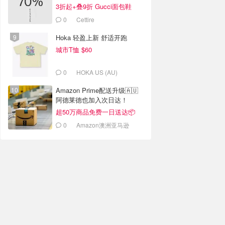
3折起+叠9折 Gucci面包鞋
$991
0
Cettire
Hoka 轻盈上新 舒适开跑
城市T恤 $60
0
HOKA US (AU)
Amazon Prime配送升级🇦🇺
阿德莱德也加入次日达！
超50万商品免费一日送达📦
0
Amazon澳洲亚马逊