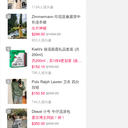
1134人感兴趣
Zimmermann 印花亚麻露背中
长连衣裙
出片神裙
$299.00
$1494.00
853人感兴趣
Kiehl's 保湿面霜礼品套装 (共
200ml)
共200ml，买1得4更划算 (值$296)
$152.10
$169.00
786人感兴趣
Polo Ralph Lauren 卫衣 四分
拉链
$150.50
$269.00
744人感兴趣
Diesel 小号 牛仔流浪包
爱豆博主同款！帅！
$350.00
$695.00