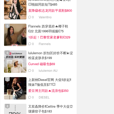
💥啪姐同款短T$485
直降😱权志龙同款平底鞋$800
0
Valentino
Flannels 跌穿底价🔥椰子鞋
£22 北面1996羽绒服£75
1折起！巴黎世家老爹鞋£329
抢！
0
Flannels
lululemon 折扣区好价不断💫淀
粉蓝皮肤衣$199
Curved 磁吸包$69
0
lululemon AU
上新🆕Diesel官网 大促5折起❗️
辣妹T恤低至$77💥
爱豆博主同款🔥流浪包$350
0
DIESEL
又双叒降价❗️Cettire 季中大促⏰
珑骧饺子包$183