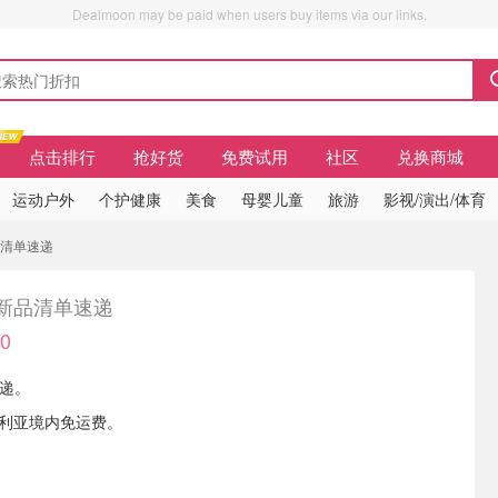
Dealmoon may be paid when users buy items via our links.
点击排行
抢好货
免费试用
社区
兑换商城
运动户外
个护健康
美食
母婴儿童
旅游
影视/演出/体育
a新品清单速递
a新品清单速递
50
速递。
大利亚境内免运费。