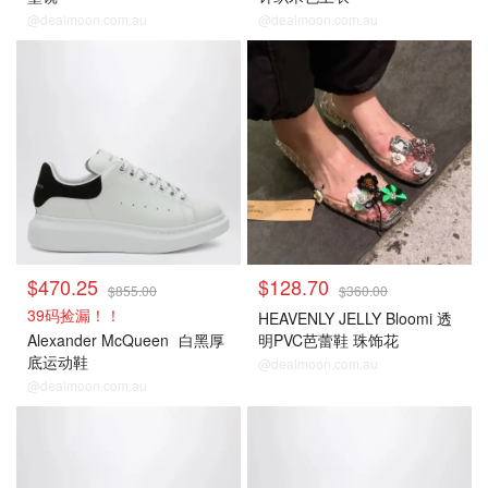
@dealmoon.com.au
@dealmoon.com.au
$470.25
$128.70
$855.00
$360.00
39码捡漏！！
HEAVENLY JELLY Bloomi 透
Alexander McQueen
白黑厚
明PVC芭蕾鞋 珠饰花
底运动鞋
@dealmoon.com.au
@dealmoon.com.au