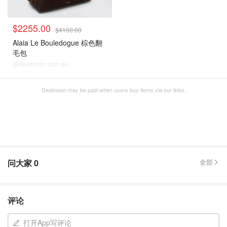
$2255.00
$4100.00
Alaia Le Bouledogue 棕色翻
毛包
@dealmoon.com.au
Dealmoon may be paid when users buy items via our links.
问大家
0
全部
评论
打开App写评论