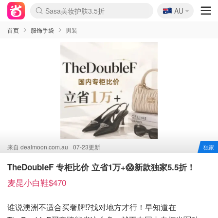
🇦🇺
Sasa美妆护肤3.5折
AU
lululemon折扣上新
SSENSE年中3折
FreshBeauty好价汇总
Cettire降价+叠9折
Farfetch折上8折
WWS Coles超市实拍
viagogo二手票捡漏
Myer清仓1折起
The Outnet奢牌1折起
David Jones 3折起
Flannels大牌1折
Perfumes Club护肤1折
AMIRO返校季6.2折
Oweek抽奖送Airpods
Amazon折扣汇总
eToro入金$200送$50
Amazon数码好物
ICONIC本周7.5折
ThedoubleF高奢地板价
Moose Knuckles 6折
丝芙兰5折起
EUFY官网3.7折起
Selenichast首饰2折
Trip机票酒店促销
YSL送5件彩妆礼
Amazon家居好物
BIGBANG巡演开票
David Jones时尚3折
Amazon美妆护肤
雅漾大喷$8
过敏原检测盒$33
伊索独家赠50ml沐浴露
科颜氏清仓3折
SEALIFE海洋馆门票6折
丝塔芙大白罐$16
订阅Newsletter送香薰
Cult Beauty 6.8折
Harrods圣诞日历2.3折
LN-CC奢牌私促3折
d'Alba空姐喷雾$16
EVE LOM套装逆天2折
Bernardelli独家4折
Adore Beauty 6折起
CT圣诞日历
Mytheresa奢品2.7折
Luxury Escapes 9折
Currentbody美容仪9折
MOON Garden Live
ALLSAINTS美衣3折
Roborock扫地机3.7折
Tingo Life水杯$24
Valentino官网5折
CR洗发护发6.3折
首页
服饰手袋
男装
来自
dealmoon.com.au
07-23更新
独家
TheDoubleF 专柜比价 立省1万+😱新款独家5.5折！
麦昆小白鞋$470
谁说澳洲不适合买奢牌⁉️找对地方才行！早知道在