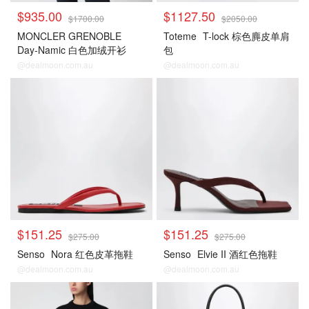
$935.00
$1127.50
$1700.00
$2050.00
MONCLER GRENOBLE
Toteme
T-lock 棕色麂皮单肩
Day-Namic 白色加绒开衫
包
@dealmoon.com.au
@dealmoon.com.au
$151.25
$151.25
$275.00
$275.00
Senso
Nora 红色皮革拖鞋
Senso
Elvie II 酒红色拖鞋
@dealmoon.com.au
@dealmoon.com.au