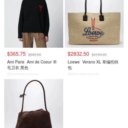
$365.75
$2832.50
$665.00
$5150.00
Ami Paris
Ami de Coeur 羊
Loewe
Verano XL 草编托特
毛卫衣 黑色
包
@dealmoon.com.au
@dealmoon.com.au