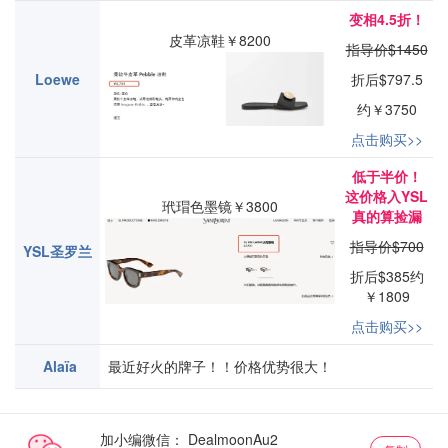
变相4.5折！
皮革凉鞋￥8200
指导价$1450
Loewe
折后$797.5
约￥3750
点击购买>>
低于半价！
这价格入YSL
玳瑁色墨镜￥3800
真的算捡漏
指导价$700
YSL圣罗兰
折后$385约
￥1809
点击购买>>
Alaïa
最近好火的牌子！！价格优势很大！
加小编微信：