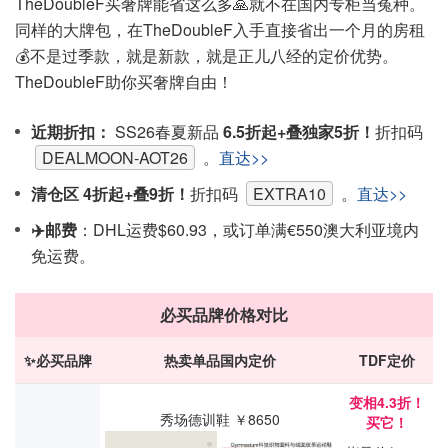
TheDoubleF买奢牌能省这么多🙏就不在国内专柜当冤种。
同样的大牌包，在TheDoubleF入手直接省出一个月的房租
💰不是过季款，就是新款，就是正儿八经的定价优势。
TheDoubleF助你买奢牌自由！
近期折扣：
SS26春夏新品
6.5折起+叠独家5折！
折扣码
DEALMOON-AOT26
。
直达>>
清仓区 4折起+叠9折！
折扣码
EXTRA10
。
直达>>
✈️邮费
：DHL运费$60.93，或订单满€550澳大利亚境内
免运费。
必买品牌价格对比
✨必买品牌
热卖单品国内定价
TDF定价
变相4.3折！
秀场德训鞋 ￥8650
买它！