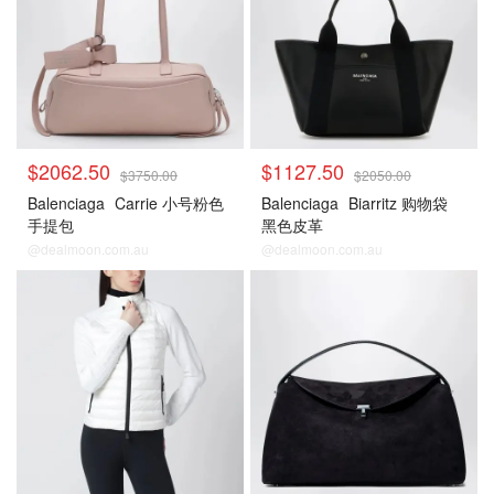
$2062.50
$1127.50
$3750.00
$2050.00
Balenciaga
Carrie 小号粉色
Balenciaga
Biarritz 购物袋
手提包
黑色皮革
@dealmoon.com.au
@dealmoon.com.au