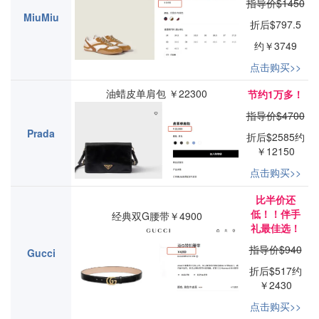
指导价$1450
MiuMiu
折后$797.5
约￥3749
点击购买>>
油蜡皮单肩包 ￥22300
节约1万多！
指导价$4700
Prada
折后$2585约
￥12150
点击购买>>
比半价还
低！！伴手
经典双G腰带￥4900
礼最佳选！
指导价$940
Gucci
折后$517约
￥2430
点击购买>>