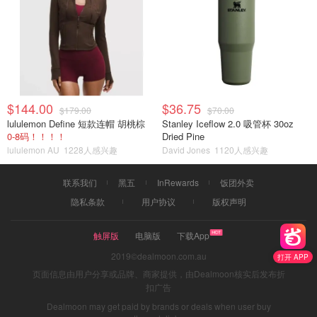
$144.00
$36.75
$179.00
$70.00
lululemon Define 短款连帽 胡桃棕
Stanley Iceflow 2.0 吸管杯 30oz
0-8码！！！！
Dried Pine
lululemon AU
1228人感兴趣
David Jones
1120人感兴趣
联系我们
黑五
InRewards
饭团外卖
隐私条款
用户协议
版权声明
触屏版
电脑版
下载App
2019©dealmoon.com.au
打开 APP
页面信息由用户分享或品牌、商家提供，由Dealmoon核实后发布折
扣广告
Dealmoon may get paid by brands or deals when user buy