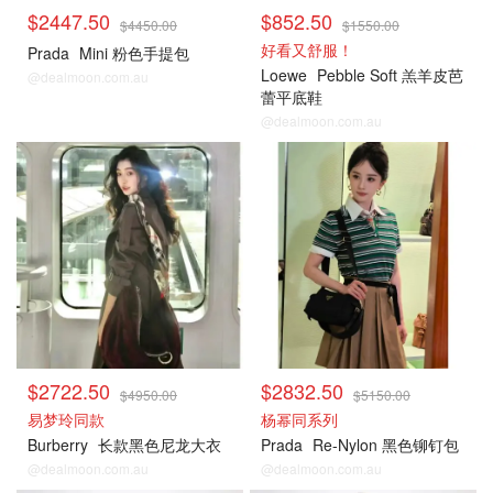
$2447.50
$852.50
$4450.00
$1550.00
好看又舒服！
Prada
Mini 粉色手提包
Loewe
Pebble Soft 羔羊皮芭
@dealmoon.com.au
蕾平底鞋
@dealmoon.com.au
$2722.50
$2832.50
$4950.00
$5150.00
易梦玲同款
杨幂同系列
Burberry
长款黑色尼龙大衣
Prada
Re-Nylon 黑色铆钉包
@dealmoon.com.au
@dealmoon.com.au