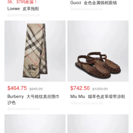
36、37码捡漏！
Gucci
金色金属镜框眼镜
Loewe
皮革拖鞋
@dealmoon.com.au
@dealmoon.com.au
$464.75
$742.50
$845.00
$1350.00
Burberry
大号格纹真丝围巾
Miu Miu
烟草色皮革缎带凉鞋
沙色
@dealmoon.com.au
@dealmoon.com.au