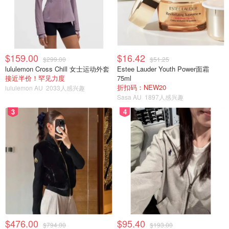
$159.00
$16.42
$299.00
$51.25
lululemon Cross Chill 女士运动外套
Estee Lauder Youth Power面霜
接近半价！罕见力度
75ml
折扣码：NEW20
lululemon AU
2033人感兴趣
Sasa AU
1897人感兴趣
3
4
$476.00
$95.40
$794.00
$193.00