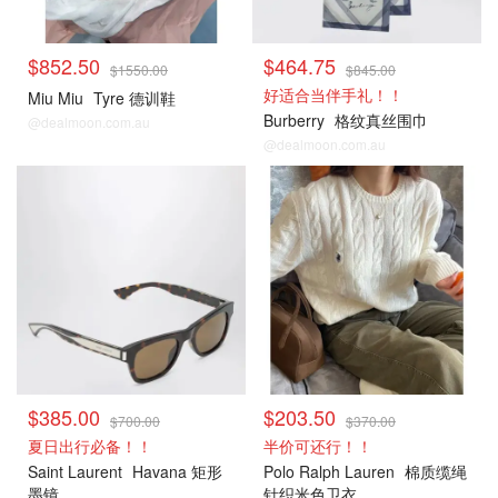
$852.50
$464.75
$1550.00
$845.00
好适合当伴手礼！！
Miu Miu
Tyre 德训鞋
Burberry
格纹真丝围巾
@dealmoon.com.au
@dealmoon.com.au
$385.00
$203.50
$700.00
$370.00
夏日出行必备！！
半价可还行！！
Saint Laurent
Havana 矩形
Polo Ralph Lauren
棉质缆绳
墨镜
针织米色卫衣