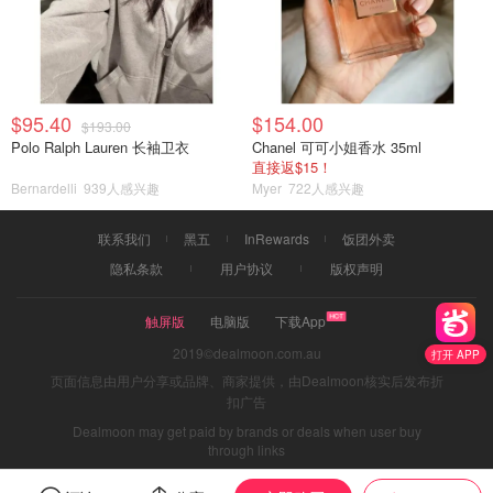
$95.40
$154.00
$193.00
Polo Ralph Lauren 长袖卫衣
Chanel 可可小姐香水 35ml
直接返$15！
Bernardelli
939人感兴趣
Myer
722人感兴趣
联系我们
黑五
InRewards
饭团外卖
隐私条款
用户协议
版权声明
触屏版
电脑版
下载App
2019©dealmoon.com.au
打开 APP
页面信息由用户分享或品牌、商家提供，由Dealmoon核实后发布折
扣广告
Dealmoon may get paid by brands or deals when user buy
through links