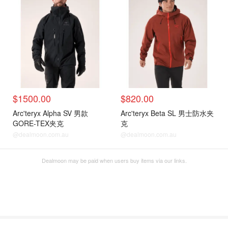
$1500.00
$820.00
Arc'teryx Alpha SV 男款
Arc'teryx Beta SL 男士防水夹
GORE-TEX夹克
克
@dealmoon.com.au
@dealmoon.com.au
Dealmoon may be paid when users buy items via our links.