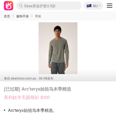
🇦🇺
Sasa美妆护肤3.5折
AU
lululemon折扣上新
SSENSE年中3折
FreshBeauty好价汇总
Cettire降价+叠9折
WWS Coles超市实拍
viagogo二手票捡漏
Myer超级周末1折
The Outnet奢牌1折起
David Jones 3折起
Flannels大牌1折
Perfumes Club护肤1折
AMIRO返校季6.2折
Amazon折扣汇总
eToro入金$200送$50
Amazon数码好物
ICONIC本周7.5折
ThedoubleF高奢地板价
Moose Knuckles 6折
丝芙兰5折起
EUFY官网3.7折起
Selenichast首饰2折
Trip机票酒店促销
YSL送5件彩妆礼
Amazon家居好物
Amazon美妆护肤
雅漾大喷$8
过敏原检测盒$33
伊索独家赠50ml沐浴露
科颜氏清仓3折
SEALIFE海洋馆门票6折
丝塔芙大白罐$16
订阅Newsletter送香薰
Cult Beauty 6.8折
Harrods圣诞日历2.3折
LN-CC奢牌私促3折
d'Alba空姐喷雾$16
EVE LOM套装逆天2折
Bernardelli独家4折
Adore Beauty 6折起
CT圣诞日历
Mytheresa奢品2.7折
Luxury Escapes 9折
Currentbody美容仪9折
MOON Garden Live
ALLSAINTS美衣3折
Roborock扫地机3.7折
Tingo Life水杯$24
Valentino官网5折
CR洗发护发6.3折
修丽可套装7.4折
Myer彩妆2件7折
GANNI官网4.5折
Stylevana韩妆4折
Tessabit高奢8.5折
OGX洗护4折
Amazon阿德莱德次日达
卡诗8.5折+赠礼
Philips Hue灯具8折
首页
服饰手袋
男装
来自
dealmoon.com.au
06-08发布
[已过期] Arc'teryx始祖鸟本季精选
美利奴羊毛圆领衫 $300
Arc'teryx始祖鸟本季精选。