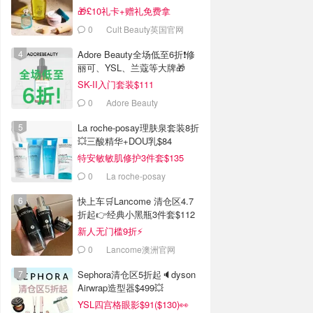
🎁£10礼卡+赠礼免费拿
0
Cult Beauty英国官网
Adore Beauty全场低至6折❗修
丽可、YSL、兰蔻等大牌🎁
SK-II入门套装$111
0
Adore Beauty
La roche-posay理肤泉套装8折
💥三酸精华+DOU乳$84
特安敏敏肌修护3件套$135
0
La roche-posay
快上车🛒Lancome 清仓区4.7
折起👉经典小黑瓶3件套$112
新人无门槛9折⚡️
0
Lancome澳洲官网
Sephora清仓区5折起🔈dyson
Airwrap造型器$499💥
YSL四宫格眼影$91($130)👀