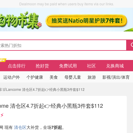
Dealmoon may be paid when users buy items via our links.
点击排行
抢好货
免费试用
社区
兑换商城
运动户外
个护健康
美食
母婴儿童
旅游
影视/演出/体育
🛒Lancome 清仓区4.7折起👉经典小黑瓶3件套$112
come 清仓区4.7折起👉经典小黑瓶3件套$112
️
官网 现有
清仓区
大补货，全场
7折起
。