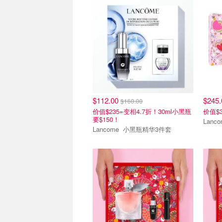
$112.00
$245
$160.00
价值$235=变相4.7折！30ml小黑瓶
价值$3
要$150！
Lancome 小黑瓶精华3件套
清仓区
清仓