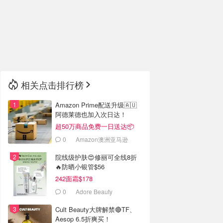
🇮🇹
意大利
🇦🇺
澳洲
🇳🇿
新西兰
相关点击排行榜
Amazon Prime配送升级🇦🇺
阿德莱德也加入次日达！
超50万商品免费一日送达📦
0
Amazon澳洲亚马逊
院线级护肤😍修丽可全线8折
🔥防晒小银管$56
242面霜$178
0
Adore Beauty
Cult Beauty大牌解禁🔴TF、
Aesop 6.5折爽买！