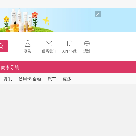
澳洲
登录
联系我们
APP下载
🇺🇸
美国
商家导航
🇨🇳
中国
资讯
信用卡/金融
汽车
更多
🇨🇦
加拿大
扫码下载 App
🇬🇧
英国
Download on the
App Store
🇩🇪
德国
Download the
Android App
🇫🇷
法国