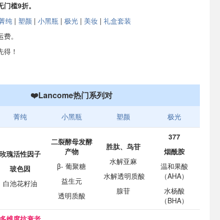
无门槛9折。
菁纯
|
塑颜
|
小黑瓶
|
极光
|
美妆
|
礼盒套装
运费。
先得！
❤️Lancome热门系列对
菁纯
小黑瓶
塑颜
极光
377
二裂酵母发酵
胜肽、鸟苷
产物
烟酰胺
玫瑰活性因子
水解亚麻
β- 葡聚糖
温和果酸
玻色因
水解透明质酸
（AHA）
益生元
白池花籽油
腺苷
水杨酸
透明质酸
（BHA）
多维度抗衰老