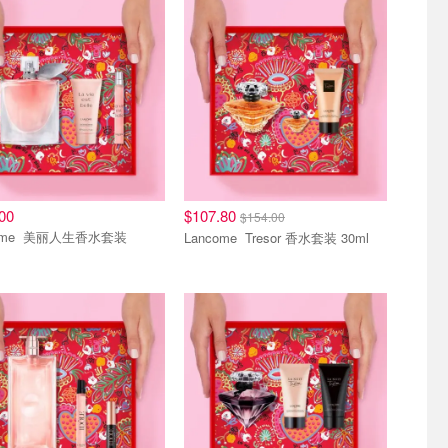
区
清仓区
00
$107.80
$154.00
人生香水套装
Lancome Tresor 香水套装 30ml
区
清仓区