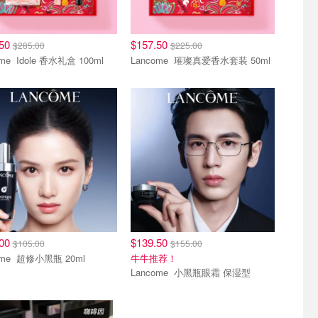
.50
$157.50
$285.00
$225.00
Lancome Idole 香水礼盒 100ml
Lancome 璀璨真爱香水套装 50ml
折
新人9折
.00
$139.50
$105.00
$155.00
Lancome 超修小黑瓶 20ml
牛牛推荐！
Lancome 小黑瓶眼霜 保湿型
折
新人9折