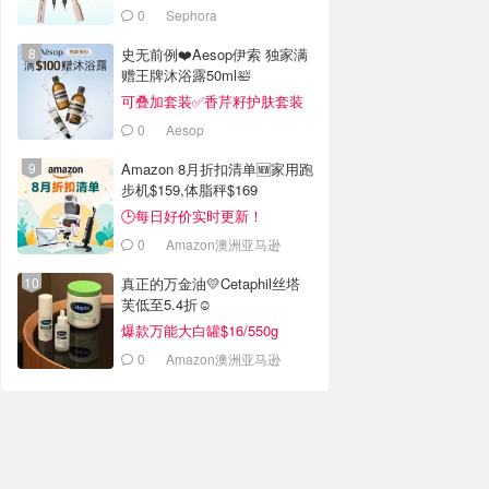
0
Sephora
史无前例❤️Aesop伊索 独家满
赠王牌沐浴露50ml🛀
可叠加套装✅香芹籽护肤套装
$171
0
Aesop
Amazon 8月折扣清单🆕家用跑
步机$159,体脂秤$169
🕒每日好价实时更新！
0
Amazon澳洲亚马逊
真正的万金油💛Cetaphil丝塔
芙低至5.4折☺️
爆款万能大白罐$16/550g
0
Amazon澳洲亚马逊