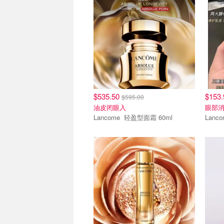
$535.50
$153
$595.00
油皮闭眼入
眼部
Lancome 轻盈型面霜 60ml
新人9折
新人9