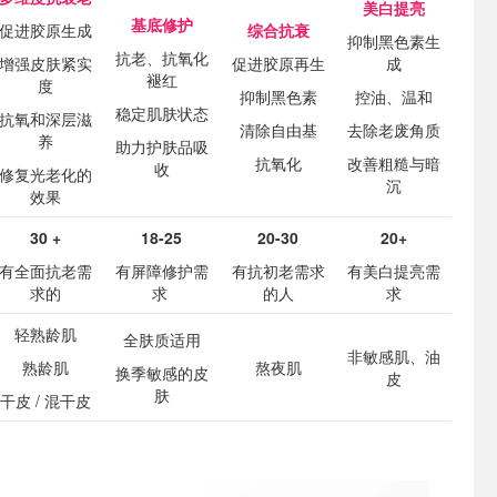
美白提亮
基底修护
促进胶原生成
综合抗衰
抑制黑色素生
抗老、抗氧化
增强皮肤紧实
促进胶原再生
成
褪红
度
抑制黑色素
控油、温和
稳定肌肤状态
抗氧和深层滋
清除自由基
去除老废角质
养
助力护肤品吸
抗氧化
改善粗糙与暗
收
修复光老化的
沉
效果
30 +
18-25
20-30
20+
有全面抗老需
有屏障修护需
有抗初老需求
有美白提亮需
求的
求
的人
求
轻熟龄肌
全肤质适用
非敏感肌、油
熟龄肌
熬夜肌
换季敏感的皮
皮
肤
干皮 / 混干皮
区
清仓区