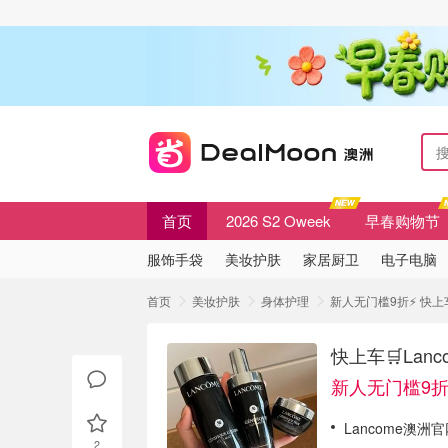
首页
2026 S2 Oweek
早春购物节
服饰手袋
美妆护肤
家居厨卫
电子电脑
首页
美妆护肤
身体护理
新人无门槛9折⚡️ 快上车
快上车🛒Lan
新人无门槛9折⚡
Lancome澳洲
2