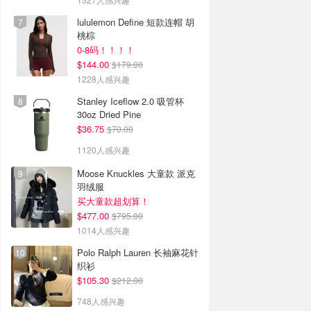
lululemon Define 短款连帽 胡
桃棕
0-8码！！！！
$144.00
$179.00
1228人感兴趣
Stanley Iceflow 2.0 吸管杯
30oz Dried Pine
$36.75
$70.00
1120人感兴趣
Moose Knuckles 大童款 派克
羽绒服
买大童款超划算！
$477.00
$795.00
1014人感兴趣
Polo Ralph Lauren 长袖麻花针
织衫
$105.30
$212.00
748人感兴趣