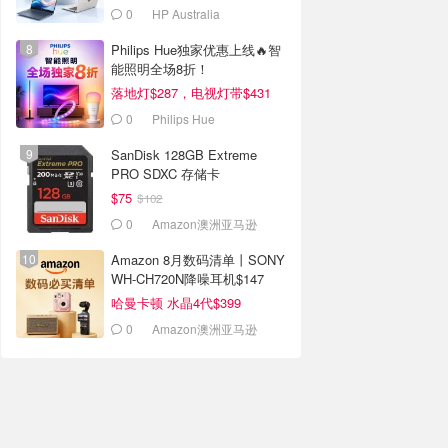
0
HP Australia
Philips Hue独家优惠上线🔥智
能照明全场8折！
落地灯$287，电视灯带$431
0
Philips Hue
SanDisk 128GB Extreme
PRO SDXC 存储卡
$75
$102
0
Amazon澳洲亚马逊
Amazon 8月数码清单丨SONY
WH-CH720N降噪耳机$147
哈曼卡顿 水晶4代$399
0
Amazon澳洲亚马逊