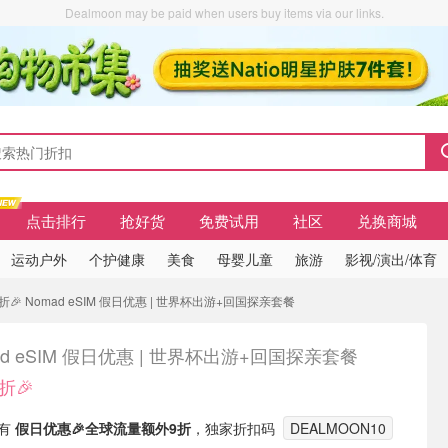
Dealmoon may be paid when users buy items via our links.
点击排行
抢好货
免费试用
社区
兑换商城
运动户外
个护健康
美食
母婴儿童
旅游
影视/演出/体育
折🎉 Nomad eSIM 假日优惠 | 世界杯出游+回国探亲套餐
ad eSIM 假日优惠 | 世界杯出游+回国探亲套餐
折🎉
现有
假日优惠🎉
全球流量额外9折
，独家折扣码
DEALMOON10