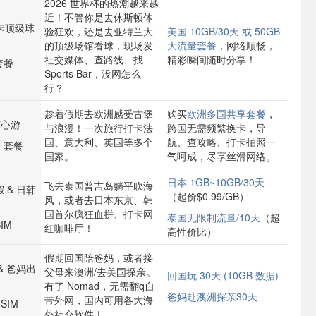
2026 世界杯的热潮越来越
近！不管你是去休斯顿体
卡顶级球
验狂欢，还是去亚特兰大
美国 10GB/30天 或 50GB
的顶级场馆看球，现场发
大流量套餐
，网络顺畅，
社交媒体、查路线、找
精彩瞬间随时分享！
套餐
Sports Bar，没网怎么
行？
趁着假期去欧洲感受古堡
购买
欧洲多国共享套餐
，
随心游
与浪漫！一次旅行打卡法
跨国无需频繁换卡，导
国、意大利、英国等多个
航、查攻略、打卡拍照一
M 套餐
国家。
气呵成，尽享丝滑网络。
日本 1GB~10GB/30天
飞去泰国普吉岛躺平吹海
 & 日韩
（起价$0.99/GB）
风，或者去日本东京、韩
国首尔疯狂血拼、打卡网
泰国无限制流量/10天
（超
IM
红咖啡厅！
高性价比）
假期回国陪爸妈，或者接
& 爸妈出
父母来澳洲/去美国探亲。
回国玩 30天 (10GB 数据)
有了 Nomad，无需翻q自
爸妈赴澳洲探亲30天
带外网，国内可用各大海
SIM
外社交软件！