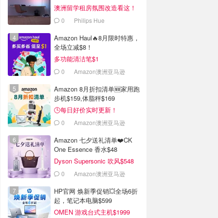
澳洲留学租房氛围改造看这！
0
Philips Hue
Amazon Haul🔥8月限时特惠，
全场立减$8！
多功能清洁笔$1
0
Amazon澳洲亚马逊
Amazon 8月折扣清单🆕家用跑
步机$159,体脂秤$169
🕒每日好价实时更新！
0
Amazon澳洲亚马逊
Amazon 七夕送礼清单❤️CK
One Essence 香水$48
Dyson Supersonic 吹风$548
0
Amazon澳洲亚马逊
HP官网 焕新季促销💥全场6折
起，笔记本电脑$599
OMEN 游戏台式主机$1999