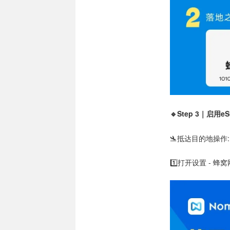
🔹Step 3｜启用eS
🛬抵达目的地操作:
1️⃣打开设置 - 蜂