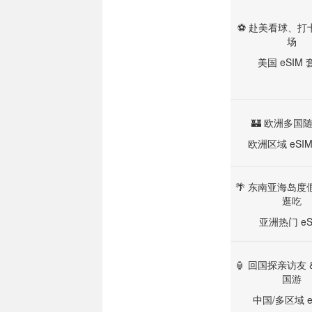
⚽ 赴美看球、打
场
美国 eSIM 
🏰 欧洲多国
欧洲区域 eSI
🌴 东南亚海岛度假
逛吃
亚洲热门 eS
🏮 回国探亲访友 
国游
中国/多区域 e