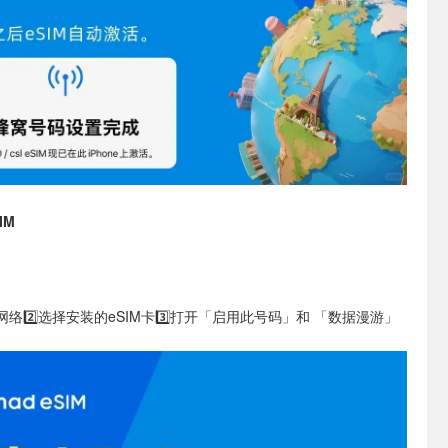
IM
窝网络
2️⃣选择安装的eSIM卡
3️⃣打开「启用此号码」和 「数据漫游」