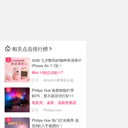
🇮🇹
意大利
🇦🇺
澳洲
🇳🇿
新西兰
相关点击排行榜
2026 七夕数码好物种草清单🩷
iPhone Air 7.7折！
Mini 13拍立得$117
0
Amazon澳洲亚马逊
Philips Hue 电视智能灯带
$375，显示器背光灯$111
电竞房、桌搭、追剧党都适
合！
0
Philips Hue
Philips Hue 热门灯光推荐 低
至8折入手氛围灯！