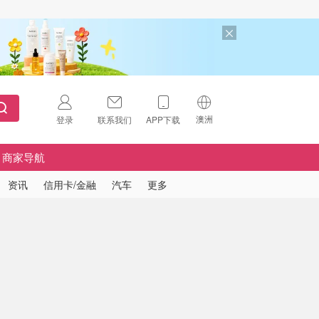
澳洲
登录
联系我们
APP下载
🇺🇸
美国
商家导航
🇨🇳
中国
资讯
信用卡/金融
汽车
更多
🇨🇦
加拿大
扫码下载 App
🇬🇧
英国
Download on the
App Store
🇩🇪
德国
Download the
Android App
🇫🇷
法国