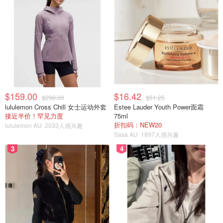
$159.00
$16.42
$299.00
$51.25
lululemon Cross Chill 女士运动外套
Estee Lauder Youth Power面霜
接近半价！罕见力度
75ml
折扣码：NEW20
lululemon AU
2033人感兴趣
Sasa AU
1897人感兴趣
3
4