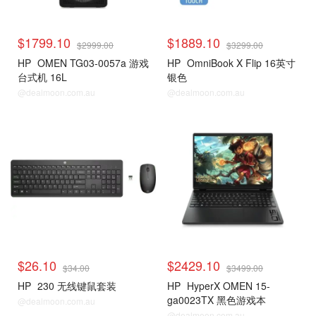
$1799.10
$1889.10
$2999.00
$3299.00
HP
OMEN TG03-0057a 游戏
HP
OmniBook X Flip 16英寸
台式机 16L
银色
@dealmoon.com.au
@dealmoon.com.au
$26.10
$2429.10
$34.00
$3499.00
HP
230 无线键鼠套装
HP
HyperX OMEN 15-
ga0023TX 黑色游戏本
@dealmoon.com.au
@dealmoon.com.au