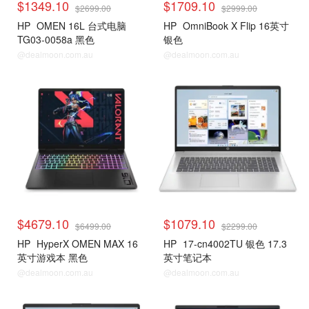
$1349.10
$1709.10
$2699.00
$2999.00
HP
OMEN 16L 台式电脑
HP
OmniBook X Flip 16英寸
TG03-0058a 黑色
银色
@dealmoon.com.au
@dealmoon.com.au
$4679.10
$1079.10
$6499.00
$2299.00
HP
HyperX OMEN MAX 16
HP
17-cn4002TU 银色 17.3
英寸游戏本 黑色
英寸笔记本
@dealmoon.com.au
@dealmoon.com.au