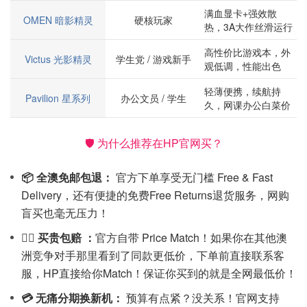
满血显卡+强效散
OMEN 暗影精灵
硬核玩家
热，3A大作丝滑运行
高性价比游戏本，外
Victus 光影精灵
学生党 / 游戏新手
观低调，性能出色
轻薄便携，续航持
Pavilion 星系列
办公文员 / 学生
久，网课办公白菜价
🛡️ 为什么推荐在HP官网买？
📦 全澳免邮包退：
官方下单享受无门槛 Free & Fast
Delivery，还有便捷的免费Free Returns退货服务，网购
盲买也毫无压力！
🙋‍♀️ 买贵包赔 ：
官方自带 Price Match！如果你在其他澳
洲竞争对手那里看到了同款更低价，下单前直接联系客
服，HP直接给你Match！保证你买到的就是全网最低价！
💳 无痛分期换新机：
预算有点紧？没关系！官网支持