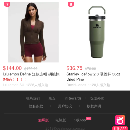
7
8
$144.00
$36.75
$179.00
$70.00
lululemon Define 短款连帽 胡桃棕
Stanley Iceflow 2.0 吸管杯 30oz
0-8码！！！！
Dried Pine
lululemon AU
1228人感兴趣
David Jones
1120人感兴趣
联系我们
黑五
InRewards
饭团外卖
隐私条款
用户协议
版权声明
触屏版
电脑版
下载App
2019©dealmoon.com.au
打开 APP