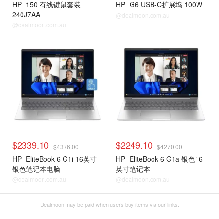
HP
150 有线键鼠套装
HP
G6 USB-C扩展坞 100W
240J7AA
@dealmoon.com.au
@dealmoon.com.au
$2339.10
$2249.10
$4376.00
$4270.00
HP
EliteBook 6 G1i 16英寸
HP
EliteBook 6 G1a 银色16
银色笔记本电脑
英寸笔记本
@dealmoon.com.au
@dealmoon.com.au
Dealmoon may be paid when users buy items via our links.