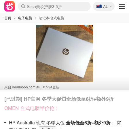
🇦🇺
Sasa美妆护肤3.5折
AU
lululemon折扣上新
SSENSE年中3折
FreshBeauty好价汇总
Cettire降价+叠9折
Farfetch折上8折
WWS Coles超市实拍
viagogo二手票捡漏
Myer清仓1折起
The Outnet奢牌1折起
David Jones 3折起
Flannels大牌1折
Perfumes Club护肤1折
AMIRO返校季6.2折
Oweek抽奖送Airpods
Amazon折扣汇总
eToro入金$200送$50
Amazon数码好物
ICONIC本周7.5折
ThedoubleF高奢地板价
Moose Knuckles 6折
丝芙兰5折起
EUFY官网3.7折起
Selenichast首饰2折
Trip机票酒店促销
YSL送5件彩妆礼
Amazon家居好物
BIGBANG巡演开票
David Jones时尚3折
Amazon美妆护肤
雅漾大喷$8
过敏原检测盒$33
伊索独家赠50ml沐浴露
科颜氏清仓3折
SEALIFE海洋馆门票6折
丝塔芙大白罐$16
订阅Newsletter送香薰
Cult Beauty 6.8折
Harrods圣诞日历2.3折
LN-CC奢牌私促3折
d'Alba空姐喷雾$16
EVE LOM套装逆天2折
Bernardelli独家4折
Adore Beauty 6折起
CT圣诞日历
Mytheresa奢品2.7折
Luxury Escapes 9折
Currentbody美容仪9折
MOON Garden Live
ALLSAINTS美衣3折
Roborock扫地机3.7折
Tingo Life水杯$24
Valentino官网5折
CR洗发护发6.3折
首页
电子电脑
笔记本/台式电脑
来自
dealmoon.com.au
07-24更新
[已过期] HP官网 冬季大促💥全场低至6折+额外9折
OMEN 台式电脑半价抢！
HP Australia 现有 冬季大促
全场低至6折+额外9折
， 需