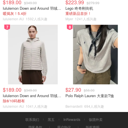
$189.00
$223.99
$349.00
$279.99
lululemon Down and Around 羽绒夹克
Lego 咚奇刚街机
暖揭灰！5.4折
重磅新品首折！
lululemon AU
1592人感兴趣
Myer
1241人感兴趣
7
8
$189.00
$27.90
$349.00
$56.00
lululemon Down and Around 羽绒夹克
Polo Ralph Lauren 大童款T恤
除8/10码都有
lululemon AU
1041人感兴趣
Bernardelli
694人感兴趣
联系我们
黑五
InRewards
饭团外卖
隐私条款
用户协议
版权声明