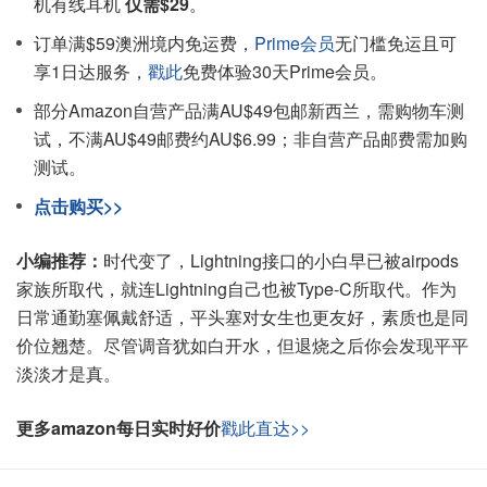
机有线耳机
仅需$29
。
订单满$59澳洲境内免运费，
Prime会员
无门槛免运且可
享1日达服务，
戳此
免费体验30天Prime会员。
部分Amazon自营产品满AU$49包邮新西兰，需购物车测
试，不满AU$49邮费约AU$6.99；非自营产品邮费需加购
测试。
点击购买>>
小编推荐：
时代变了，Lightning接口的小白早已被airpods
家族所取代，就连Lightning自己也被Type-C所取代。作为
日常通勤塞佩戴舒适，平头塞对女生也更友好，素质也是同
价位翘楚。尽管调音犹如白开水，但退烧之后你会发现平平
淡淡才是真。
更多amazon每日实时好价
戳此直达>>