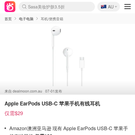
🇦🇺
Sasa美妆护肤3.5折
AU
lululemon折扣上新
SSENSE年中3折
FreshBeauty好价汇总
Cettire降价+叠9折
WWS Coles超市实拍
viagogo二手票捡漏
Myer超级周末1折
The Outnet奢牌1折起
David Jones 3折起
Flannels大牌1折
Perfumes Club护肤1折
AMIRO返校季6.2折
Amazon折扣汇总
eToro入金$200送$50
Amazon数码好物
ICONIC本周7.5折
ThedoubleF高奢地板价
Moose Knuckles 6折
丝芙兰5折起
EUFY官网3.7折起
Selenichast首饰2折
Trip机票酒店促销
YSL送5件彩妆礼
Amazon家居好物
Amazon美妆护肤
雅漾大喷$8
过敏原检测盒$33
伊索独家赠50ml沐浴露
科颜氏清仓3折
SEALIFE海洋馆门票6折
丝塔芙大白罐$16
订阅Newsletter送香薰
Cult Beauty 6.8折
Harrods圣诞日历2.3折
LN-CC奢牌私促3折
d'Alba空姐喷雾$16
EVE LOM套装逆天2折
Bernardelli独家4折
Adore Beauty 6折起
CT圣诞日历
Mytheresa奢品2.7折
Luxury Escapes 9折
Currentbody美容仪9折
MOON Garden Live
Roborock扫地机3.7折
Tingo Life水杯$24
Valentino官网5折
CR洗发护发6.3折
修丽可套装7.4折
Myer彩妆2件7折
GANNI官网4.5折
Stylevana韩妆4折
Tessabit高奢8.5折
OGX洗护4折
Amazon阿德莱德次日达
卡诗8.5折+赠礼
Philips Hue灯具8折
首页
电子电脑
耳机/便携音箱
来自
dealmoon.com.au
07-01发布
Apple EarPods USB-C 苹果手机有线耳机
仅需$29
Amazon澳洲亚马逊 现有 Apple EarPods USB-C 苹果手