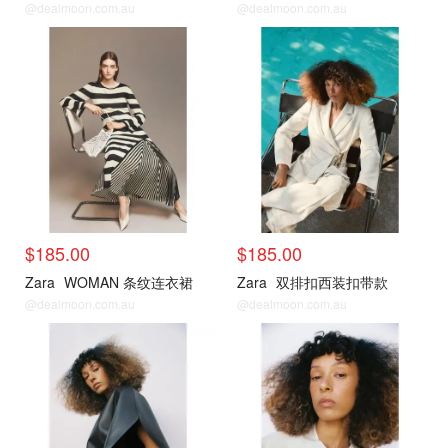
@dealmoon.com.au
@dealmoon.com.au
$185.00
$185.00
Zara
WOMAN 条纹连衣裙
Zara
双排扣西装扣带款
@dealmoon.com.au
@dealmoon.com.au