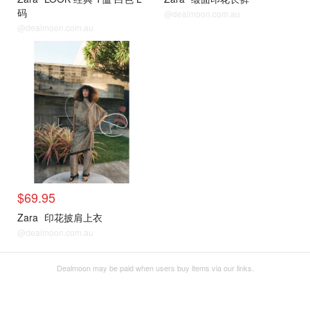
码
@dealmoon.com.au
@dealmoon.com.au
$69.95
Zara
印花披肩上衣
@dealmoon.com.au
Dealmoon may be paid when users buy items via our links.