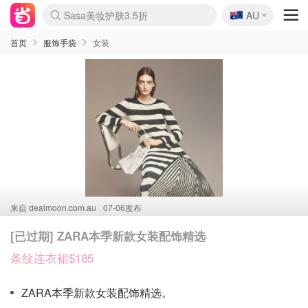
🇦🇺
Sasa美妆护肤3.5折
AU
lululemon折扣上新
SSENSE年中2.5折
FreshBeauty好价汇总
Cettire降价+叠9折
WWS Coles超市实拍
viagogo二手票捡漏
Myer折扣汇总
The Outnet奢牌1折起
David Jones 3折起
Flannels大牌1折
Perfumes Club护肤1折
AMIRO面罩$251
Amazon折扣汇总
eToro入金$200送$50
Amazon数码好物
ICONIC本周7.5折
ThedoubleF高奢地板价
Moose Knuckles 6折
EUFY摄像头$98
Selenichast首饰2折
Trip机票酒店促销
YSL送5件彩妆礼
Amazon家居好物
Amazon美妆护肤
雅漾大喷$8
过敏原检测盒$33
科颜氏高保湿面霜$29
SEALIFE海洋馆门票6折
丝塔芙大白罐$16
订阅Newsletter送香薰
Cult Beauty 6.8折
Harrods圣诞日历$525
LN-CC奢牌私促3折
d'Alba空姐喷雾$16
EVE LOM套装£56
Bernardelli独家4折
Adore Beauty 6折起
CT圣诞日历
Mytheresa奢品2.7折
Luxury Escapes 9折
Currentbody美容仪$881
MOON Garden Live
Roborock扫地机$649
Tingo Life水杯$24
Valentino官网5折
CR洗护套装$23
修丽可4件套$159
GANNI官网4.5折
Stylevana韩妆4折
Tessabit高奢8.5折
OGX洗发水$11
Amazon阿德莱德次日达
卡诗8.5折+赠礼
Philips Hue灯具8折
La Mer送8件礼值$529
首页
服饰手袋
女装
来自
dealmoon.com.au
07-06发布
[已过期] ZARA本季新款女装配饰精选
条纹连衣裙$185
ZARA本季新款女装配饰精选。