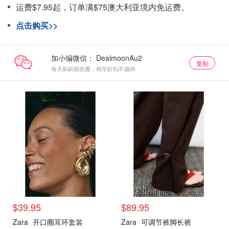
运费$7.95起，订单满$75澳大利亚境内免运费。
点击购买>>
加小编微信：
复制
每天刷刷朋友圈，精华折扣不漏掉
$39.95
$89.95
Zara
开口圈耳环套装
Zara
可调节裤脚长裤