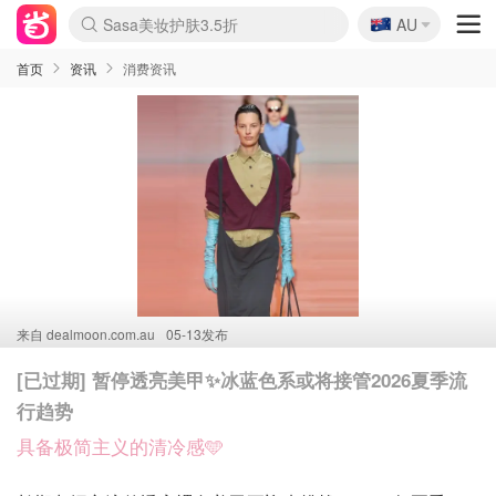
🇦🇺
Sasa美妆护肤3.5折
AU
lululemon折扣上新
SSENSE年中2.5折
FreshBeauty好价汇总
Cettire降价+叠9折
WWS Coles超市实拍
viagogo二手票捡漏
Myer超级周末
The Outnet奢牌1折起
David Jones 3折起
Flannels大牌1折
Perfumes Club护肤1折
AMIRO面罩$251
Amazon折扣汇总
eToro入金$200送$50
Amazon数码好物
ICONIC本周7.5折
ThedoubleF高奢地板价
Moose Knuckles 6折
丝芙兰5折起
EUFY摄像头$98
Selenichast首饰2折
Trip机票酒店促销
YSL送5件彩妆礼
Amazon家居好物
Amazon美妆护肤
雅漾大喷$8
过敏原检测盒$33
伊索独家赠50ml沐浴露
科颜氏高保湿面霜$29
SEALIFE海洋馆门票6折
丝塔芙大白罐$16
订阅Newsletter送香薰
Cult Beauty 6.8折
Harrods圣诞日历$525
LN-CC奢牌私促3折
d'Alba空姐喷雾$16
EVE LOM套装£56
Bernardelli独家4折
Adore Beauty 6折起
CT圣诞日历
Mytheresa奢品2.7折
Luxury Escapes 9折
Currentbody美容仪$881
MOON Garden Live
Roborock扫地机$649
Tingo Life水杯$24
Valentino官网5折
CR洗护套装$23
修丽可4件套$159
Myer彩妆2件7折
GANNI官网4.5折
Stylevana韩妆4折
Tessabit高奢8.5折
OGX洗发水$11
Amazon阿德莱德次日达
卡诗8.5折+赠礼
Philips Hue灯具8折
首页
资讯
消费资讯
来自
dealmoon.com.au
05-13发布
[已过期] 暂停透亮美甲✨冰蓝色系或将接管2026夏季流
行趋势
具备极简主义的清冷感🩵