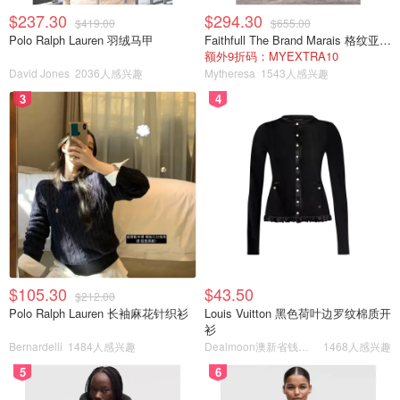
$237.30
$294.30
$419.00
$655.00
Polo Ralph Lauren 羽绒马甲
Faithfull The Brand Marais 格纹亚麻吊带中长连衣裙
额外9折码：MYEXTRA10
David Jones
2036人感兴趣
Mytheresa
1543人感兴趣
3
4
$105.30
$43.50
$212.00
Polo Ralph Lauren 长袖麻花针织衫
Louis Vuitton 黑色荷叶边罗纹棉质开
衫
Bernardelli
1484人感兴趣
Dealmoon澳新省钱快报
1468人感兴趣
5
6