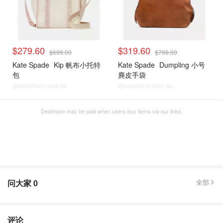
$279.60
$319.60
$699.00
$799.00
Kate Spade
Kip 帆布小托特
Kate Spade
Dumpling 小号
包
麂皮手袋
@dealmoon.com.au
@dealmoon.com.au
Dealmoon may be paid when users buy items via our links.
问大家
0
全部
评论