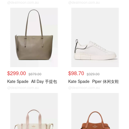
@dealmoon.com.au
@dealmoon.com.au
$299.00
$98.70
$879.00
$329.00
Kate Spade
All Day 手提包
Kate Spade
Piper 休闲女鞋
@dealmoon.com.au
@dealmoon.com.au