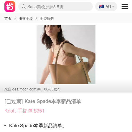
🇦🇺
Sasa美妆护肤3.5折
AU
lululemon折扣上新
SSENSE年中3折
FreshBeauty好价汇总
Cettire降价+叠9折
Farfetch折上8折
WWS Coles超市实拍
viagogo二手票捡漏
Myer清仓1折起
The Outnet奢牌1折起
David Jones 3折起
Flannels大牌1折
Perfumes Club护肤1折
AMIRO返校季6.2折
Oweek抽奖送Airpods
Amazon折扣汇总
eToro入金$200送$50
Amazon数码好物
ICONIC本周7.5折
ThedoubleF高奢地板价
Moose Knuckles 6折
丝芙兰5折起
EUFY官网3.7折起
Selenichast首饰2折
Trip机票酒店促销
YSL送5件彩妆礼
Amazon家居好物
BIGBANG巡演开票
David Jones时尚3折
Amazon美妆护肤
雅漾大喷$8
过敏原检测盒$33
伊索独家赠50ml沐浴露
科颜氏清仓3折
SEALIFE海洋馆门票6折
丝塔芙大白罐$16
订阅Newsletter送香薰
Cult Beauty 6.8折
Harrods圣诞日历2.3折
LN-CC奢牌私促3折
d'Alba空姐喷雾$16
EVE LOM套装逆天2折
Bernardelli独家4折
Adore Beauty 6折起
CT圣诞日历
Mytheresa奢品2.7折
Luxury Escapes 9折
Currentbody美容仪9折
MOON Garden Live
ALLSAINTS美衣3折
Roborock扫地机3.7折
Tingo Life水杯$24
Valentino官网5折
CR洗发护发6.3折
首页
服饰手袋
手袋钱包
来自
dealmoon.com.au
06-08发布
[已过期] Kate Spade本季新品清单
Knott 手提包 $351
Kate Spade本季新品清单。