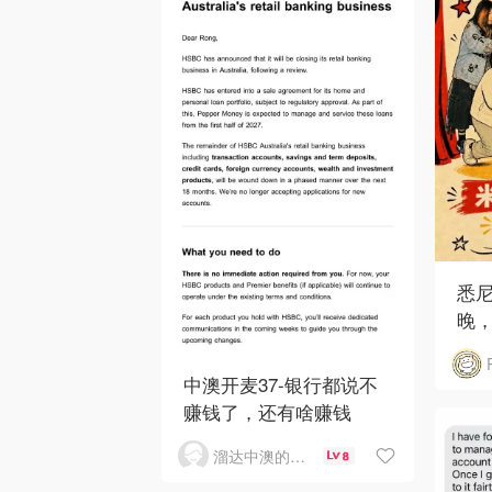
悉
晚，
中澳开麦37-银行都说不
赚钱了，还有啥赚钱
溜达中澳的王公子
8