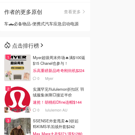
作者的更多原创
查看更多
🇳🇿
新西兰
车🛻必备物品-便携式汽车应急启动电源
点击排行榜
Myer超级周末炸场🔥满$100返
$15 Chanel也参与！
乐高重磅新品咚奇刚街机$224
0
Myer
实属罕见‼️lululemon折扣区 羽
绒服集体降💥接近半价
速抢！胡桃棕Dfine连帽$144
0
lululemon AU
SSENSE外套甩卖🔥3折起
❗SKIMS羊羔绒外套$242
Max Mara大衣$371/原$1280