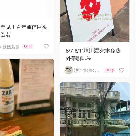
属罕见！百年通信巨头
场造芯
科技圈观察
11
8/7-8/11🇦🇺墨尔本免费
外带咖啡☕
澳洲momo爱吃
13