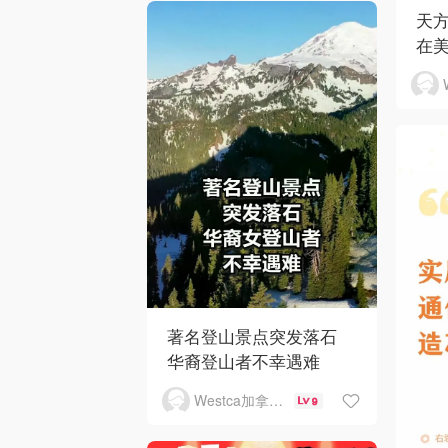
天
在
著名登山景点突发落石
华裔登山者不幸遇难
Westca加拿大生活
9