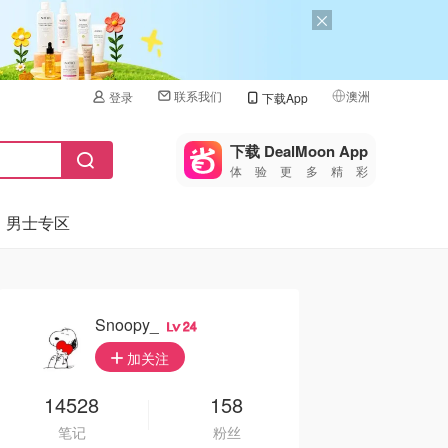
联系我们
澳洲
登录
下载App
🇺🇸
美国
下载 DealMoon App
体验更多精彩
🇨🇳
中国
男士专区
🇨🇦
加拿大
🇬🇧
英国
🇩🇪
德国
Snoopy_
24
🇫🇷
加关注
法国
🇮🇹
14528
158
意大利
笔记
粉丝
🇦🇺
澳洲