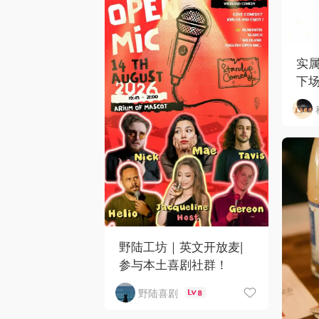
实
下
野陆工坊｜英文开放麦|
参与本土喜剧社群！
野陆喜剧
8