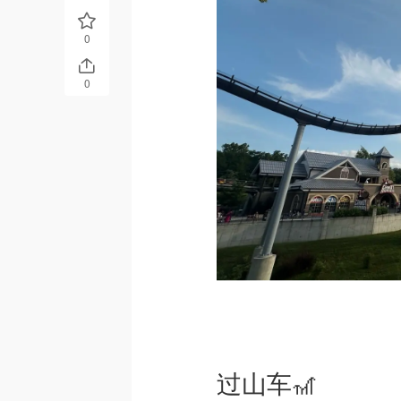
0
0
过山车🎢