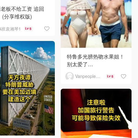
老板不给工资 追回
 (分享维权版)
A班袁湘琴1
5
特鲁多光膀热吻水果姐！
别太爱了…
Vanpeople人在温哥华
5