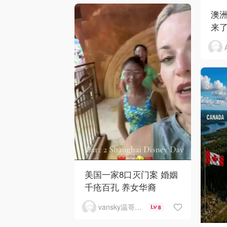
澳洲
来了
美国一家8口灭门案 婚姻
千疮百孔 养女华裔
vansky温哥华天空
8