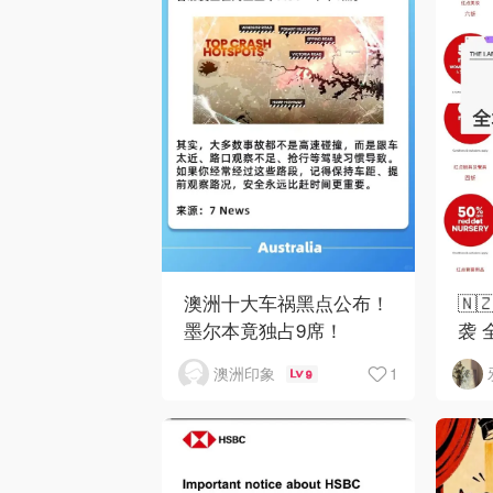
澳洲十大车祸黑点公布！
🇳
墨尔本竟独占9席！
袭 
1
澳洲印象
9