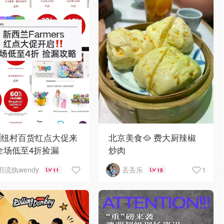
🇿纽村百货红点大促来
北京美食🥘 费大厨辣椒
全场低至4折捡漏
炒肉
1
邪流纨wendy
丢丢乐
11
13