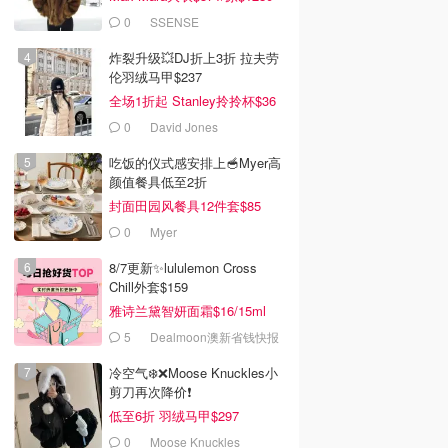
0
SSENSE
炸裂升级💥DJ折上3折 拉夫劳
伦羽绒马甲$237
全场1折起 Stanley拎拎杯$36
0
David Jones
吃饭的仪式感安排上🥣Myer高
颜值餐具低至2折
封面田园风餐具12件套$85
0
Myer
8/7更新✨lululemon Cross
Chill外套$159
雅诗兰黛智妍面霜$16/15ml
5
Dealmoon澳新省钱快报
冷空气❄️❌️Moose Knuckles小
剪刀再次降价❗️
低至6折 羽绒马甲$297
0
Moose Knuckles