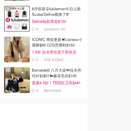
8月惊喜😮lululemon今日上新
Scuba/Define都来了❗️❗️
Define短款黑金$152
0
lululemon AU
ICONIC 周促更新💓Lioness小
鹿裤$66 COS芭蕾鞋$153
7.5折 拉夫劳伦老干部夹克
$419
0
THE ICONIC
Bernardelli 八月大促📢拉夫劳
伦衬衫$51🐎麻花毛衣$105
直接4.5折！TB四杠卫衣$481
0
Bernardelli