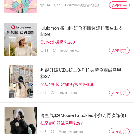
214
5
Dealmoon澳新省钱快报
APP打开
lululemon 折扣区好价不断💫淀粉蓝皮肤衣
$199
Curved 磁吸包$69
13
lululemon AU
APP打开
炸裂升级💥DJ折上3折 拉夫劳伦羽绒马甲
$237
全场1折起 Stanley拎拎杯$36
4
David Jones
APP打开
冷空气❄️❌️Moose Knuckles小剪刀再次降价❗️
低至6折 羽绒马甲$297
8
Moose Knuckles
APP打开