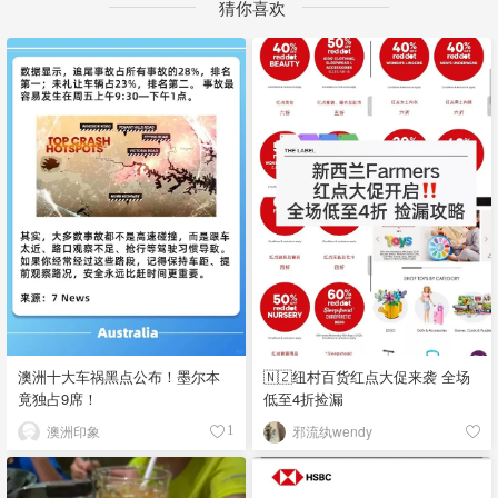
猜你喜欢
澳洲十大车祸黑点公布！墨尔本
🇳🇿纽村百货红点大促来袭 全场
竟独占9席！
低至4折捡漏
澳洲印象
邪流纨wendy
1