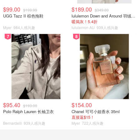
$99.00
$189.00
$199.99
$349.00
UGG Tazz II 棕色拖鞋
lululemon Down and Around 羽绒夹克
暖揭灰！5.4折
Myer
984人感兴趣
lululemon AU
939人感兴趣
7
8
$95.40
$154.00
$193.00
Polo Ralph Lauren 长袖卫衣
Chanel 可可小姐香水 35ml
直接返$15！
Bernardelli
939人感兴趣
Myer
722人感兴趣