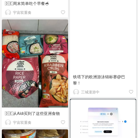
🇩🇪周末简单吃个早餐🥣
宇宙双重奏
铁塔下的欧洲游泳锦标赛@巴
黎！
三城漫游中
🇩🇪从Aldi买到了这些亚洲食物
宇宙双重奏