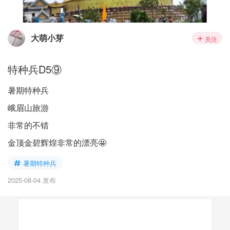
大萌小芽
关注
特种兵D5⑨
暑期特种兵
峨眉山旅游
非常的不错
金顶金碧辉煌非常的漂亮🤩
暑期特种兵
2025-08-04 发布