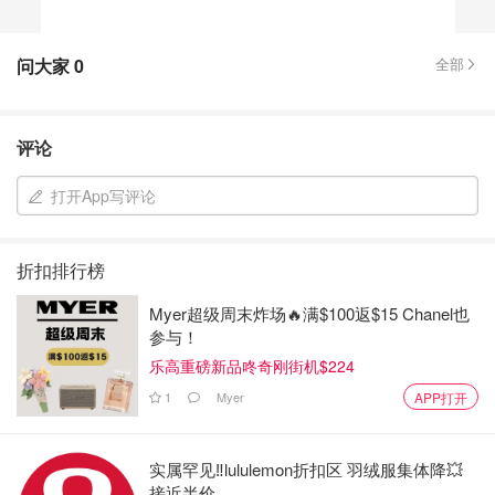
问大家
0
全部
评论
打开App写评论
折扣排行榜
Myer超级周末炸场🔥满$100返$15 Chanel也
参与！
乐高重磅新品咚奇刚街机$224
1
Myer
APP打开
实属罕见‼️lululemon折扣区 羽绒服集体降💥
接近半价