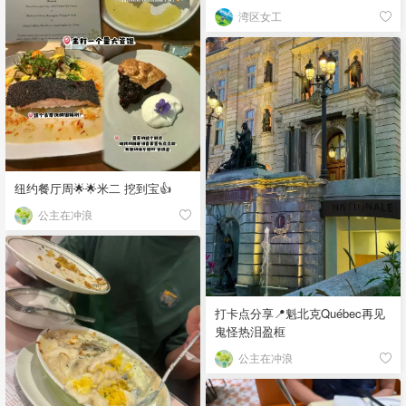
湾区女工
纽约餐厅周🌟🌟米二 挖到宝👍
公主在冲浪
打卡点分享📍魁北克Québec再见
鬼怪热泪盈框
公主在冲浪