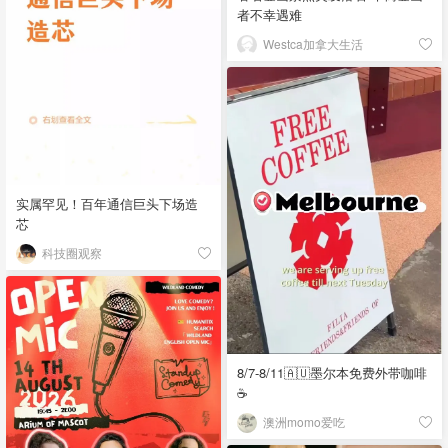
者不幸遇难
Westca加拿大生活
实属罕见！百年通信巨头下场造
芯
科技圈观察
8/7-8/11🇦🇺墨尔本免费外带咖啡
☕
澳洲momo爱吃