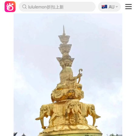
🇦🇺
Sasa美妆护肤3.5折
AU
lululemon折扣上新
SSENSE年中3折
FreshBeauty好价汇总
Cettire降价+叠9折
Farfetch折上8折
WWS Coles超市实拍
viagogo二手票捡漏
Myer清仓1折起
The Outnet奢牌1折起
David Jones 3折起
Flannels大牌1折
Perfumes Club护肤1折
AMIRO返校季6.2折
Oweek抽奖送Airpods
Amazon折扣汇总
eToro入金$200送$50
Amazon数码好物
ICONIC本周7.5折
ThedoubleF高奢地板价
Moose Knuckles 6折
丝芙兰5折起
EUFY官网3.7折起
Selenichast首饰2折
Trip机票酒店促销
YSL送5件彩妆礼
Amazon家居好物
BIGBANG巡演开票
David Jones时尚3折
Amazon美妆护肤
雅漾大喷$8
过敏原检测盒$33
伊索独家赠50ml沐浴露
科颜氏清仓3折
SEALIFE海洋馆门票6折
丝塔芙大白罐$16
订阅Newsletter送香薰
Cult Beauty 6.8折
Harrods圣诞日历2.3折
LN-CC奢牌私促3折
d'Alba空姐喷雾$16
EVE LOM套装逆天2折
Bernardelli独家4折
Adore Beauty 6折起
CT圣诞日历
Mytheresa奢品2.7折
Luxury Escapes 9折
Currentbody美容仪9折
MOON Garden Live
ALLSAINTS美衣3折
Roborock扫地机3.7折
Tingo Life水杯$24
Valentino官网5折
CR洗发护发6.3折
修丽可套装7.4折