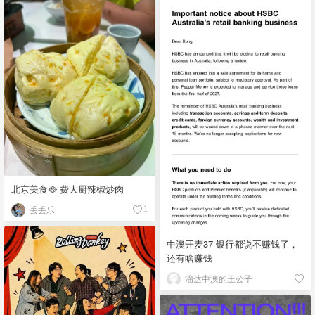
北京美食🥘 费大厨辣椒炒肉
丢丢乐
1
中澳开麦37-银行都说不赚钱了，
还有啥赚钱
溜达中澳的王公子