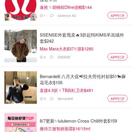
速抢！胡桃棕Dfine连帽$144
1
lululemon AU
APP打开
SSENSE外套甩卖🔥3折起❗SKIMS羊羔绒外
套$242
Max Mara大衣$371/原$1280
4
SSENSE
APP打开
Bernardelli 八月大促📢拉夫劳伦衬衫$51🐎麻
花毛衣$105
直接4.5折！TB四杠卫衣$481
3
Bernardelli
APP打开
8/7更新✨lululemon Cross Chill外套$159
雅诗兰黛智妍面霜$16/15ml