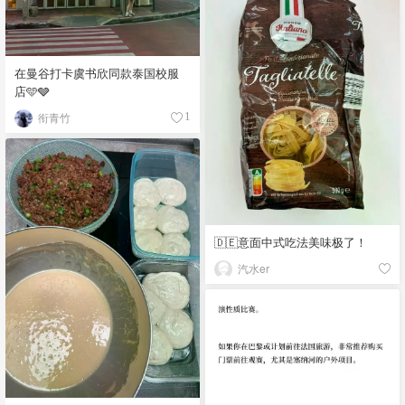
在曼谷打卡虞书欣同款泰国校服
店🩵🩶
衔青竹
1
🇩🇪意面中式吃法美味极了！
汽水er