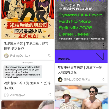
悉尼演出推荐｜下周二晚，即兴
搞笑 笑到失控
RollingDonkey
年度重磅提前来袭｜澳洲下一波
大演出有点狠
澳洲LUCID音乐演出
澳洲老板不给工资 追回来了 (分享
维权版)
A班袁湘琴1