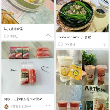
法拉盛港食堂
波妮_
1
Taste of canton 广食堂
DIY驿站
两款一正韩版五花肉对比💕
st是哲熙熙然ma
1