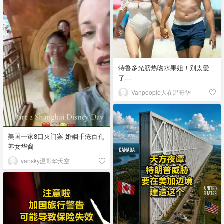
特鲁多光膀热吻水果姐！别太爱
了…
Vanpeople人在温哥华
美国一家8口灭门案 婚姻千疮百孔
养女华裔
vansky温哥华天空