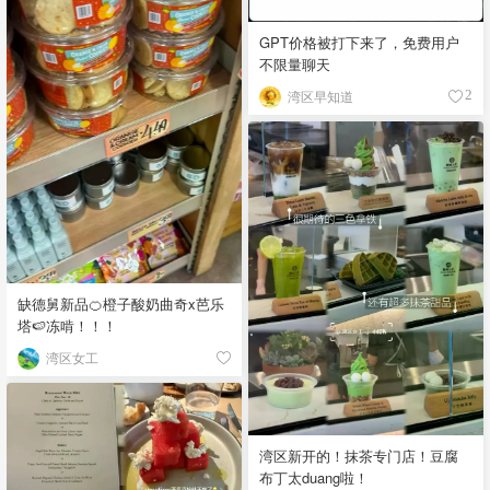
GPT价格被打下来了，免费用户
不限量聊天
湾区早知道
2
缺德舅新品🍊橙子酸奶曲奇x芭乐
塔🍉冻啃！！！
湾区女工
湾区新开的！抹茶专门店！豆腐
布丁太duang啦！