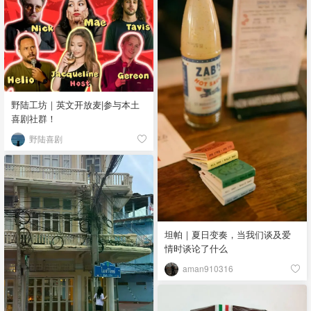
野陆工坊｜英文开放麦|参与本土
喜剧社群！
野陆喜剧
坦帕｜夏日变奏，当我们谈及爱
情时谈论了什么
aman910316