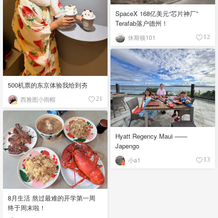
SpaceX 168亿美元“芯片神厂”
Terafab落户德州！
休斯顿101
12
500机票的东京体验我给到夯
西雅图小雨帽
21
Hyatt Regency Maui ——
Japengo
小a1
13
8月生活 熬过最难的开学第一周
终于周末啦！