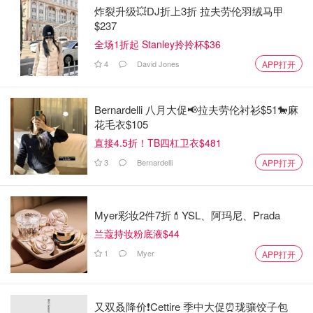
炸裂升级💥DJ折上3折 拉夫劳伦羽绒马甲
$237
全场1折起 Stanley拎拎杯$36
4
David Jones
APP打开
Bernardelli 八月大促📢拉夫劳伦衬衫$51🐎麻
花毛衣$105
直接4.5折！TB四杠卫衣$481
3
Bernardelli
APP打开
Myer彩妆2件7折💄YSL、阿玛尼、Prada
兰蔻持妆粉底液$44
1
Myer
APP打开
又双叒降价❗️Cettire 季中大促⏰珑骧饺子包