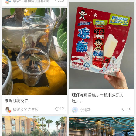
热爱生活和自由的轻舞飞扬
13
旺仔冻痴雪糕，一起来冻痴大
渐近脱离闷养
吃。。
底波拉的诗与歌
12
小濡马
16