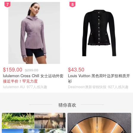
7
8
$159.00
$43.50
$299.00
lululemon Cross Chill 女士运动外套
Louis Vuitton 黑色荷叶边罗纹棉质开
接近半价！罕见力度
衫
lululemon AU
977人感兴趣
Dealmoon澳新省钱快报
927人感兴趣
猜你喜欢