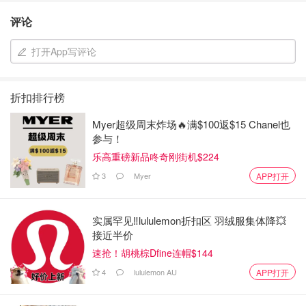
评论
打开App写评论
折扣排行榜
Myer超级周末炸场🔥满$100返$15 Chanel也
参与！
乐高重磅新品咚奇刚街机$224
3
Myer
APP打开
实属罕见‼️lululemon折扣区 羽绒服集体降💥
接近半价
速抢！胡桃棕Dfine连帽$144
4
lululemon AU
APP打开