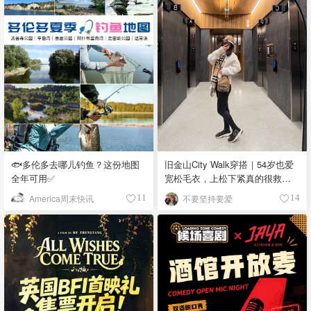
🐟多伦多去哪儿钓鱼？这份地图
旧金山City Walk穿搭｜54岁也爱
全年可用✅
宽松毛衣，上松下紧真的很救比
例
America周末快讯
不要坚持要爱
11
14