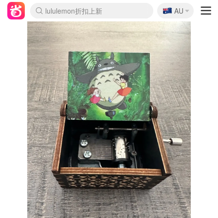
🇦🇺
Sasa美妆护肤3.5折
AU
lululemon折扣上新
SSENSE年中2.5折
FreshBeauty好价汇总
Cettire降价+叠9折
WWS Coles超市实拍
viagogo二手票捡漏
Myer超级周末
The Outnet奢牌1折起
David Jones 3折起
Flannels大牌1折
Perfumes Club护肤1折
AMIRO面罩$251
Amazon折扣汇总
eToro入金$200送$50
Amazon数码好物
ICONIC本周7.5折
ThedoubleF高奢地板价
Moose Knuckles 6折
丝芙兰5折起
EUFY摄像头$98
Selenichast首饰2折
Trip机票酒店促销
YSL送5件彩妆礼
Amazon家居好物
Amazon美妆护肤
雅漾大喷$8
过敏原检测盒$33
伊索独家赠50ml沐浴露
科颜氏高保湿面霜$29
SEALIFE海洋馆门票6折
丝塔芙大白罐$16
订阅Newsletter送香薰
Cult Beauty 6.8折
Harrods圣诞日历$525
LN-CC奢牌私促3折
d'Alba空姐喷雾$16
EVE LOM套装£56
Bernardelli独家4折
Adore Beauty 6折起
CT圣诞日历
Mytheresa奢品2.7折
Luxury Escapes 9折
Currentbody美容仪$881
MOON Garden Live
Roborock扫地机$649
Tingo Life水杯$24
Valentino官网5折
CR洗护套装$23
修丽可4件套$159
Myer彩妆2件7折
GANNI官网4.5折
Stylevana韩妆4折
Tessabit高奢8.5折
OGX洗发水$11
Amazon阿德莱德次日达
卡诗8.5折+赠礼
Philips Hue灯具8折