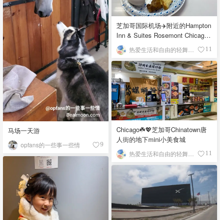
芝加哥国际机场✈️附近的Hampton
Inn & Suites Rosemont Chicago
O'Hare自助早餐
热爱生活和自由的轻舞飞扬
11
Chicago☘️💖芝加哥Chinatown唐
马场一天游
人街的地下mini小美食城
opfans的一些事一些情
9
热爱生活和自由的轻舞飞扬
11