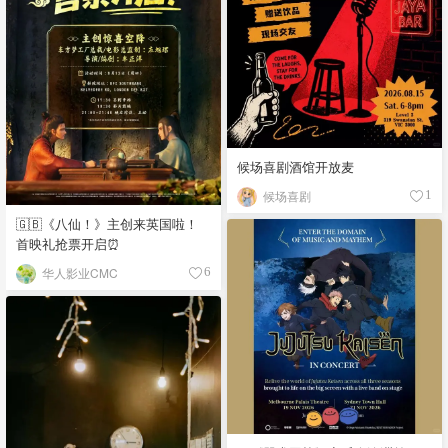
候场喜剧酒馆开放麦
候场喜剧
1
🇬🇧《八仙！》主创来英国啦！
首映礼抢票开启⏰
华人影业CMC
6