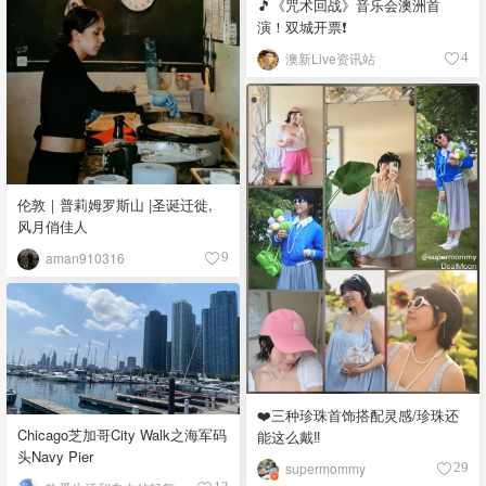
🎵《咒术回战》音乐会澳洲首
演！双城开票❗️
澳新Live资讯站
4
伦敦｜普莉姆罗斯山 |圣诞迁徙,
风月俏佳人
aman910316
9
❤️三种珍珠首饰搭配灵感/珍珠还
Chicago芝加哥City Walk之海军码
能这么戴‼️
头Navy Pier
supermommy
29