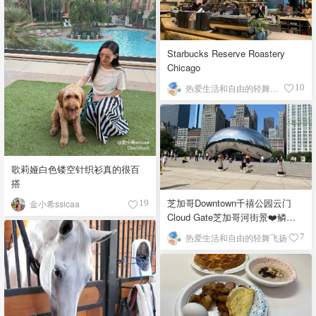
Starbucks Reserve Roastery
Chicago
热爱生活和自由的轻舞飞扬
10
歌莉娅白色镂空针织衫真的很百
搭
芝加哥Downtown千禧公园云门
金小希ssicaa
19
Cloud Gate芝加哥河街景❤️鳞次
栉比的高楼
热爱生活和自由的轻舞飞扬
7