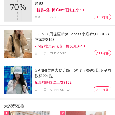
$183
3折起+叠9折 Gucci面包鞋$991
8
Cettire
APP打开
ICONIC 周促更新💓Lioness小鹿裤$66 COS
芭蕾鞋$153
7.5折 拉夫劳伦老干部夹克$419
1
THE ICONIC
APP打开
GANNI官网大促升级！5折起+叠9折💥明星同
款$100+起
🎀经典蝴蝶结上衣$132
1
GANNI UK (AU)
APP打开
大家都在抢
1
2