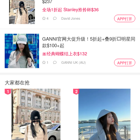
$237
全场1折起 Stanley拎拎杯$36
4
David Jones
APP打开
GANNI官网大促升级！5折起+叠9折💥明星同
款$100+起
🎀经典蝴蝶结上衣$132
1
GANNI UK (AU)
APP打开
大家都在抢
1
2