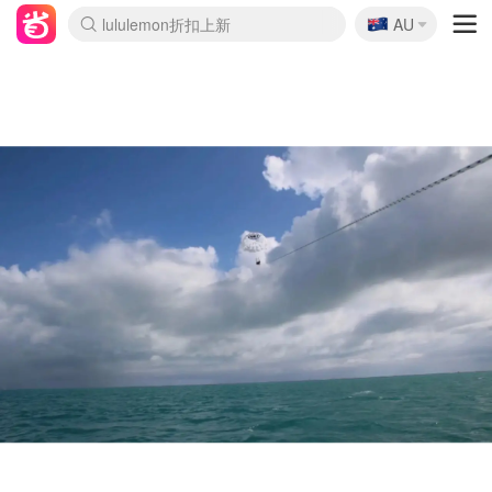
🇦🇺
Sasa美妆护肤3.5折
AU
lululemon折扣上新
SSENSE年中2.5折
FreshBeauty好价汇总
Cettire降价+叠9折
WWS Coles超市实拍
viagogo二手票捡漏
Myer超级周末
The Outnet奢牌1折起
David Jones 3折起
Flannels大牌1折
Perfumes Club护肤1折
AMIRO面罩$251
Amazon折扣汇总
eToro入金$200送$50
Amazon数码好物
ICONIC本周7.5折
ThedoubleF高奢地板价
Moose Knuckles 6折
丝芙兰5折起
EUFY摄像头$98
Selenichast首饰2折
Trip机票酒店促销
YSL送5件彩妆礼
Amazon家居好物
Amazon美妆护肤
雅漾大喷$8
过敏原检测盒$33
伊索独家赠50ml沐浴露
科颜氏高保湿面霜$29
SEALIFE海洋馆门票6折
丝塔芙大白罐$16
订阅Newsletter送香薰
Cult Beauty 6.8折
Harrods圣诞日历$525
LN-CC奢牌私促3折
d'Alba空姐喷雾$16
EVE LOM套装£56
Bernardelli独家4折
Adore Beauty 6折起
CT圣诞日历
Mytheresa奢品2.7折
Luxury Escapes 9折
Currentbody美容仪$881
MOON Garden Live
Roborock扫地机$649
Tingo Life水杯$24
Valentino官网5折
CR洗护套装$23
修丽可4件套$159
Myer彩妆2件7折
GANNI官网4.5折
Stylevana韩妆4折
Tessabit高奢8.5折
OGX洗发水$11
Amazon阿德莱德次日达
卡诗8.5折+赠礼
Philips Hue灯具8折