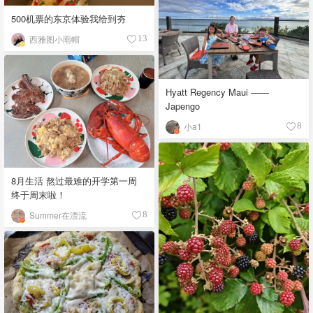
500机票的东京体验我给到夯
西雅图小雨帽
13
Hyatt Regency Maui ——
Japengo
小a1
8
8月生活 熬过最难的开学第一周
终于周末啦！
Summer在漂流
8