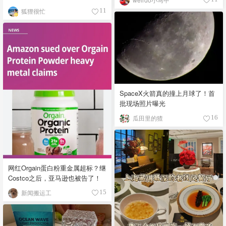
狐狸很忙
11
SpaceX火箭真的撞上月球了！首
批现场照片曝光
瓜田里的猹
16
网红Orgain蛋白粉重金属超标？继
Costco之后，亚马逊也被告了！
新闻搬运工
15