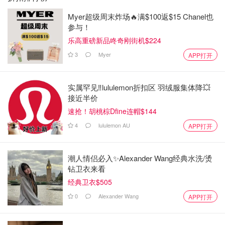
Myer超级周末炸场🔥满$100返$15 Chanel也
参与！
乐高重磅新品咚奇刚街机$224
3
Myer
APP打开
实属罕见‼️lululemon折扣区 羽绒服集体降💥
接近半价
速抢！胡桃棕Dfine连帽$144
4
lululemon AU
APP打开
潮人情侣必入✨Alexander Wang经典水洗/烫
钻卫衣来看
经典卫衣$505
0
Alexander Wang
APP打开