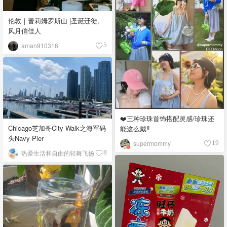
伦敦｜普莉姆罗斯山 |圣诞迁徙,
风月俏佳人
aman910316
5
❤️三种珍珠首饰搭配灵感/珍珠还
Chicago芝加哥City Walk之海军码
能这么戴‼️
头Navy Pier
supermommy
19
热爱生活和自由的轻舞飞扬
8