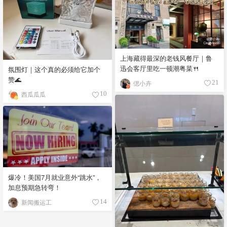
上海藏得最深的老钱风餐厅｜鲁
迅会客厅里吃一顿潮粤菜🍴
氛围灯｜这个真的必须给它加个
赞🌊
偲小卉
21
西瓜瓜瓜
10
爆冷！美国7月就业意外“跳水”，
加息预期急转弯！
新闻搬运工
14