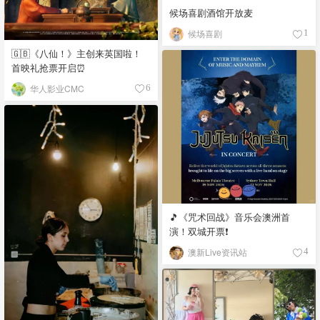
候场喜剧酒馆开放麦
候场喜剧
1
🇬🇧《八仙！》主创来英国啦！
首映礼抢票开启⏰
华人影业CMC
6
🎵《咒术回战》音乐会澳洲首
演！双城开票❗️
澳新Live资讯站
4