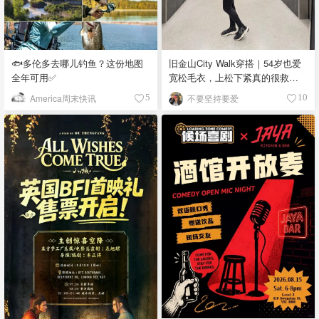
🐟多伦多去哪儿钓鱼？这份地图
旧金山City Walk穿搭｜54岁也爱
全年可用✅
宽松毛衣，上松下紧真的很救比
例
America周末快讯
不要坚持要爱
5
10