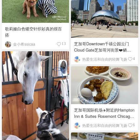
歌莉娅白色镂空针织衫真的很百
搭
芝加哥Downtown千禧公园云门
金小希ssicaa
13
Cloud Gate芝加哥河街景❤️鳞次
栉比的高楼
热爱生活和自由的轻舞飞扬
4
芝加哥国际机场✈️附近的Hampton
Inn & Suites Rosemont Chicago
O'Hare自助早餐
热爱生活和自由的轻舞飞扬
6