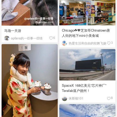
Chicago☘️💖芝加哥Chinatown唐
马场一天游
人街的地下mini小美食城
opfans的一些事一些情
6
热爱生活和自由的轻舞飞扬
3
SpaceX 168亿美元“芯片神厂”
Terafab落户德州！
休斯顿101
8