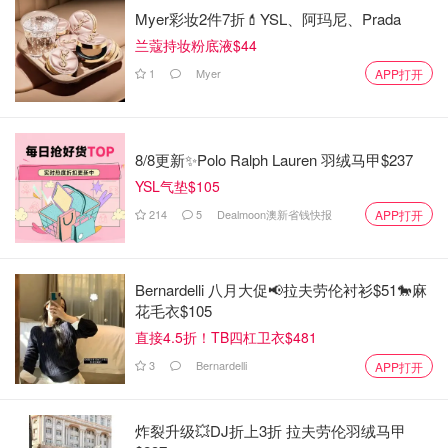
Myer彩妆2件7折💄YSL、阿玛尼、Prada
兰蔻持妆粉底液$44
1
Myer
APP打开
8/8更新✨Polo Ralph Lauren 羽绒马甲$237
YSL气垫$105
214
5
Dealmoon澳新省钱快报
APP打开
Bernardelli 八月大促📢拉夫劳伦衬衫$51🐎麻
花毛衣$105
直接4.5折！TB四杠卫衣$481
3
Bernardelli
APP打开
炸裂升级💥DJ折上3折 拉夫劳伦羽绒马甲