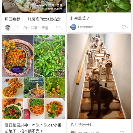
野生黑莓？
周五晚餐：一张薄底Pizza就搞定
Lovemay
1
opfans的一些事一些情
8
八月快乐开启
夏日菜园封神！🍅Sun Sugar小番
茄绝了，根本摘不完！
weirdo小马甲
11