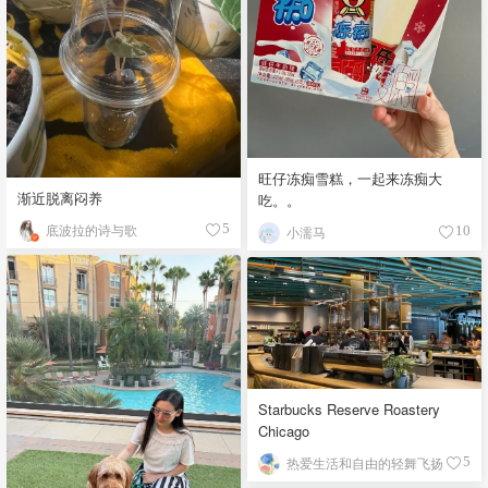
旺仔冻痴雪糕，一起来冻痴大
渐近脱离闷养
吃。。
底波拉的诗与歌
5
小濡马
10
Starbucks Reserve Roastery
Chicago
热爱生活和自由的轻舞飞扬
5