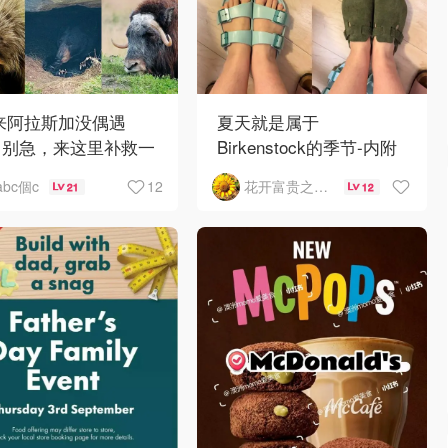
 来阿拉斯加没偶遇
夏天就是属于
？别急，来这里补救一
Birkenstock的季节-内附
！
如何选择
12
abc個c
花开富贵之Mo个Mo
21
12