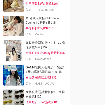
热巴同款SW过膝靴$207
0
The Outnet.com
真·老钱人衣柜🧥Brunello
Cucinelli 3折起+叠9折❗️
牛仔裤$528/原$2010
0
Cettire
炸裂升级💥DJ折上3折 拉夫劳
伦羽绒马甲$237
全场1折起 Stanley拎拎杯$36
0
David Jones
GANNI官网大促升级！5折起
+叠9折💥明星同款$100+起
🎀经典蝴蝶结上衣$132
0
GANNI UK (AU)
大牌眼镜/墨镜骨折价‼️巴宝莉
素颜镜$126
低至1折！Dior墨镜$301