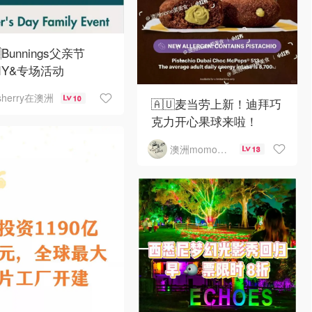
Bunnings父亲节
DIY&专场活动
sherry在澳洲
10
🇦🇺麦当劳上新！迪拜巧
克力开心果球来啦！
澳洲momo爱吃
13