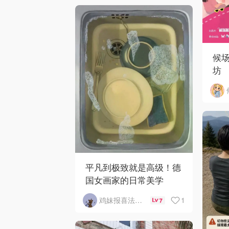
候
坊
平凡到极致就是高级！德
国女画家的日常美学
1
鸡妹报喜法国实用信息版
7