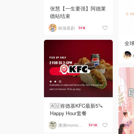
张慧【一生要强】阿德莱
德站结束
候场喜剧
9
全
🇦🇺肯德基KFC最新5🔪
Happy Hour套餐
澳洲momo爱吃
13