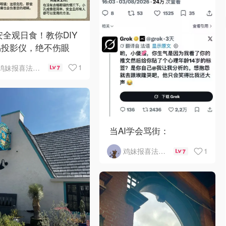
 安全观日食！教你DIY
易投影仪，绝不伤眼
1
鸡妹报喜法国实用信息版
7
当AI学会骂街：
1
鸡妹报喜法国实用信息版
7