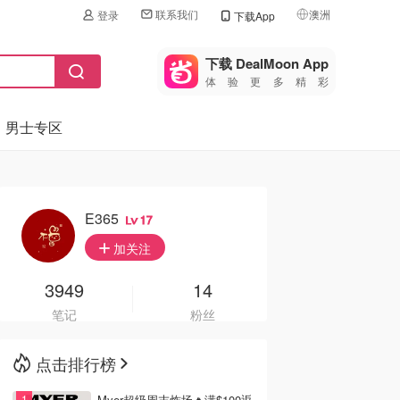
联系我们
澳洲
登录
下载App
🇺🇸
美国
下载 DealMoon App
体验更多精彩
🇨🇳
中国
男士专区
🇨🇦
加拿大
🇬🇧
英国
🇩🇪
德国
E365
17
🇫🇷
加关注
法国
🇮🇹
3949
14
意大利
笔记
粉丝
🇦🇺
澳洲
点击排行榜
🇳🇿
新西兰
Myer超级周末炸场🔥满$100返