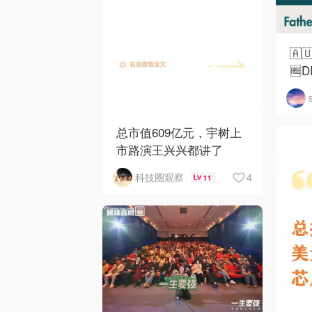
🇦
🆓
总市值609亿元，宇树上
市路演王兴兴都讲了
4
科技圈观察
11