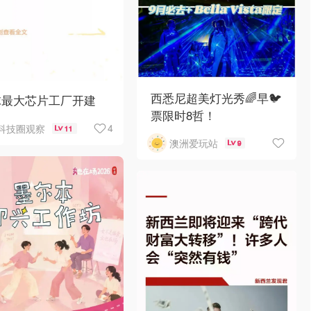
西悉尼超美灯光秀🌈早🐦
球最大芯片工厂开建
票限时8哲！
4
科技圈观察
11
澳洲爱玩站
9