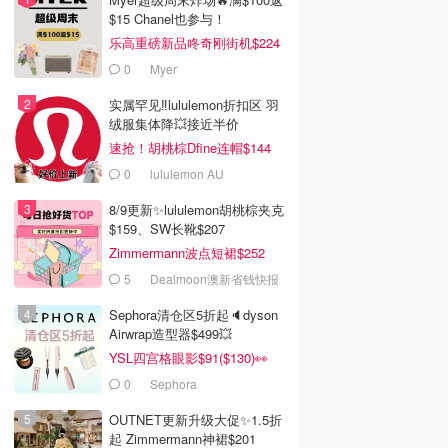
$15 Chanel也参与！
乐高重磅新品咚奇刚街机$224
0
Myer
实属罕见‼️lululemon折扣区 羽
绒服集体降💥接近半价
速抢！胡桃棕Dfine连帽$144
0
lululemon AU
8/9更新✨lululemon胡桃棕夹克
$159、SW长靴$207
Zimmermann波点短裙$252
5
Dealmoon澳新省钱快报
Sephora清仓区5折起🔈dyson
Airwrap造型器$499💥
YSL四宫格眼影$91($130)👀
0
Sephora
OUTNET更新升级大促✨1.5折
起 Zimmermann神裙$201