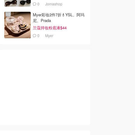
0
Jomashop
Myer彩妆2件7折💄YSL、阿玛
尼、Prada
兰蔻持妆粉底液$44
0
Myer