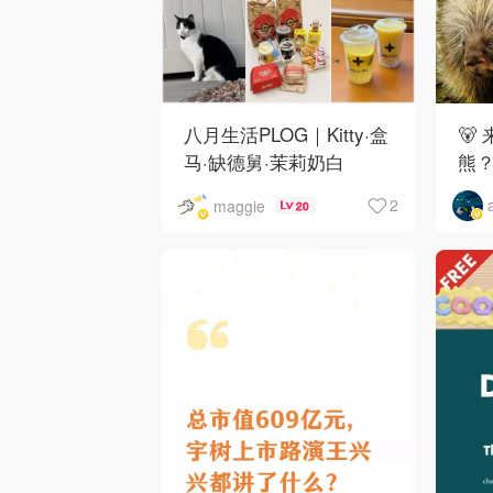
八月生活PLOG｜Kitty·盒
🐻
马·缺德舅·茉莉奶白
熊
·Costco·Wendy's
下
2
maggie
20