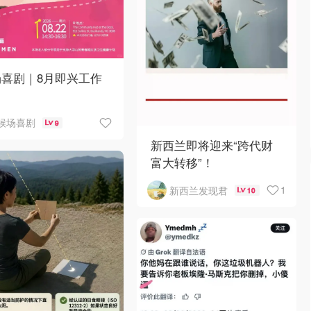
场喜剧｜8月即兴工作
候场喜剧
9
新西兰即将迎来“跨代财
富大转移”！
1
新西兰发现君
10