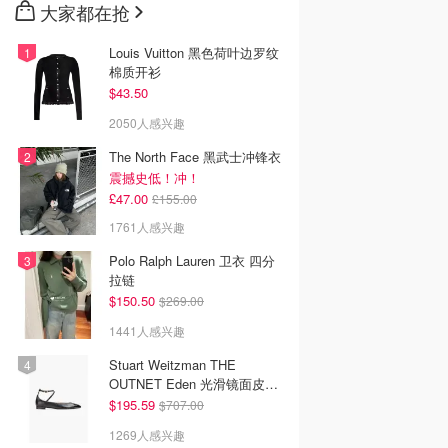
大家都在抢
Louis Vuitton 黑色荷叶边罗纹
棉质开衫
$43.50
2050人感兴趣
The North Face 黑武士冲锋衣
震撼史低！冲！
£47.00
£155.00
1761人感兴趣
Polo Ralph Lauren 卫衣 四分
拉链
$150.50
$269.00
1441人感兴趣
Stuart Weitzman THE
OUTNET Eden 光滑镜面皮芭
蕾平底鞋
$195.59
$707.00
1269人感兴趣