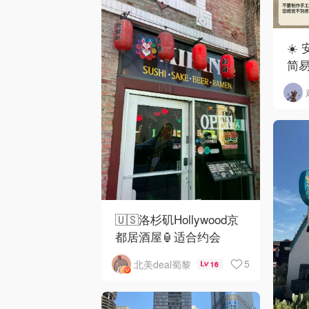
☀️
简
🇺🇸洛杉矶Hollywood京
都居酒屋🏮适合约会
5
北美deal蜀黎
16